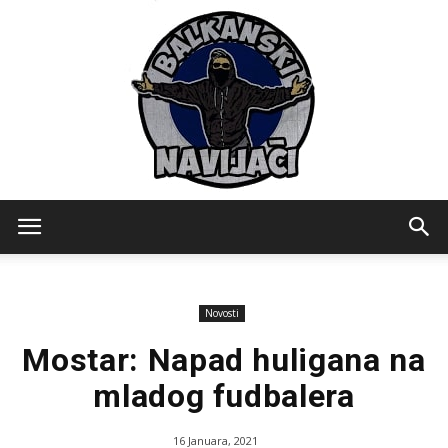
Balkanski
Novosti
Navijaci
Mostar: Napad huligana na
mladog fudbalera
16 Januara, 2021