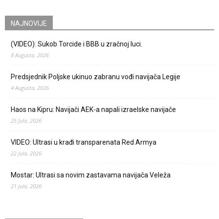
NAJNOVIJE
(VIDEO): Sukob Torcide i BBB u zračnoj luci.
8 Augusta, 2026
Predsjednik Poljske ukinuo zabranu vođi navijača Legije
4 Augusta, 2026
Haos na Kipru: Navijači AEK-a napali izraelske navijače
25 Jula, 2026
VIDEO: Ultrasi u krađi transparenata Red Armya
22 Jula, 2026
Mostar: Ultrasi sa novim zastavama navijača Veleža
21 Jula, 2026