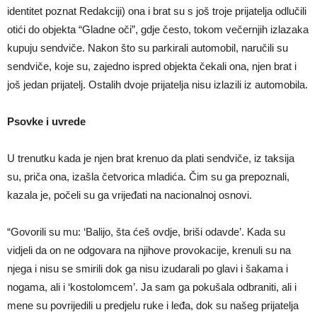
identitet poznat Redakciji) ona i brat su s još troje prijatelja odlučili
otići do objekta “Gladne oči”, gdje često, tokom večernjih izlazaka
kupuju sendviče. Nakon što su parkirali automobil, naručili su
sendviče, koje su, zajedno ispred objekta čekali ona, njen brat i
još jedan prijatelj. Ostalih dvoje prijatelja nisu izlazili iz automobila.
Psovke i uvrede
U trenutku kada je njen brat krenuo da plati sendviče, iz taksija
su, priča ona, izašla četvorica mladića. Čim su ga prepoznali,
kazala je, počeli su ga vrijeđati na nacionalnoj osnovi.
“Govorili su mu: ‘Balijo, šta ćeš ovdje, briši odavde’. Kada su
vidjeli da on ne odgovara na njihove provokacije, krenuli su na
njega i nisu se smirili dok ga nisu izudarali po glavi i šakama i
nogama, ali i ‘kostolomcem’. Ja sam ga pokušala odbraniti, ali i
mene su povrijedili u predjelu ruke i leđa, dok su našeg prijatelja