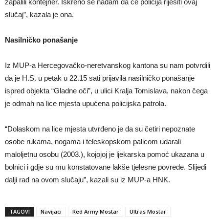
zapalili kontejner. Iskreno se nadam da će policija riješiti ovaj
slučaj”, kazala je ona.
Nasilničko ponašanje
Iz MUP-a Hercegovačko-neretvanskog kantona su nam potvrdili
da je H.S. u petak u 22.15 sati prijavila nasilničko ponašanje
ispred objekta “Gladne oči”, u ulici Kralja Tomislava, nakon čega
je odmah na lice mjesta upućena policijska patrola.
“Dolaskom na lice mjesta utvrđeno je da su četiri nepoznate
osobe rukama, nogama i teleskopskom palicom udarali
maloljetnu osobu (2003.), kojojoj je ljekarska pomoć ukazana u
bolnici i gdje su mu konstatovane lakše tjelesne povrede. Slijedi
dalji rad na ovom slučaju”, kazali su iz MUP-a HNK.
TAGOVI
Navijaci
Red Army Mostar
Ultras Mostar