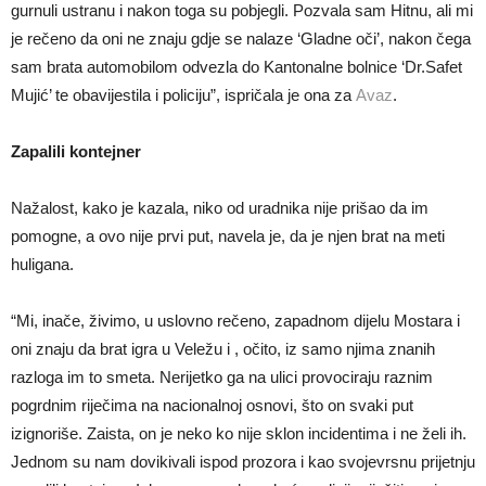
gurnuli ustranu i nakon toga su pobjegli. Pozvala sam Hitnu, ali mi
je rečeno da oni ne znaju gdje se nalaze ‘Gladne oči’, nakon čega
sam brata automobilom odvezla do Kantonalne bolnice ‘Dr.Safet
Mujić’ te obavijestila i policiju”, ispričala je ona za
Avaz
.
Zapalili kontejner
Nažalost, kako je kazala, niko od uradnika nije prišao da im
pomogne, a ovo nije prvi put, navela je, da je njen brat na meti
huligana.
“Mi, inače, živimo, u uslovno rečeno, zapadnom dijelu Mostara i
oni znaju da brat igra u Veležu i , očito, iz samo njima znanih
razloga im to smeta. Nerijetko ga na ulici provociraju raznim
pogrdnim riječima na nacionalnoj osnovi, što on svaki put
izignoriše. Zaista, on je neko ko nije sklon incidentima i ne želi ih.
Jednom su nam dovikivali ispod prozora i kao svojevrsnu prijetnju