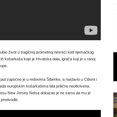
zgubio život u tragičnoj prometnoj nesreći kod njemačkog
ćih košarkaša koje je Hrvatska dala, igrača koji je u ranoj
rope.
 put započeo je u redovima Šibenke, a nastavio u Ciboni i
 tada europskim košarkašima bila prilično neotkrivena.
u dresu New Jersey Netsa dokazao je ne samo da mu je
predvoditi.