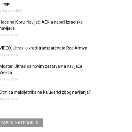
Legije
4 Augusta, 2026
Haos na Kipru: Navijači AEK-a napali izraelske
navijače
25 Jula, 2026
VIDEO: Ultrasi u krađi transparenata Red Armya
22 Jula, 2026
Mostar: Ultrasi sa novim zastavama navijača
Veleža
21 Jula, 2026
Otmica maloljetnika na Kaluđerici zbog navijanja?
18 Jula, 2026
IZABERI KATEGORIJU