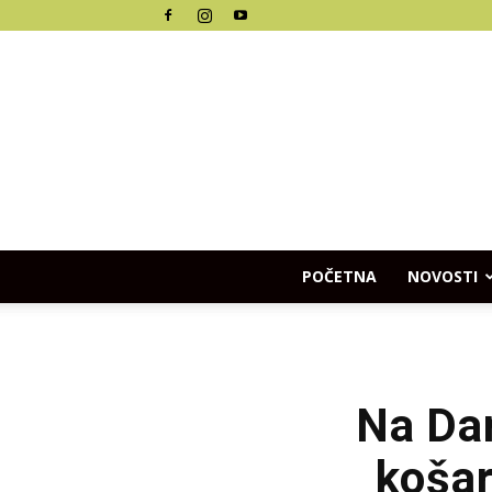
POČETNA
NOVOSTI
Na Dan
košar