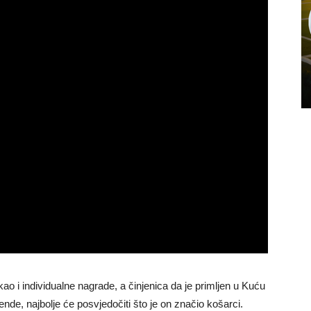
kao i individualne nagrade, a činjenica da je primljen u Kuću
ende, najbolje će posvjedočiti što je on značio košarci.