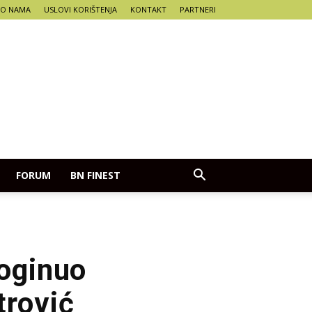
O NAMA
USLOVI KORIŠTENJA
KONTAKT
PARTNERI
FORUM
BN FINEST
poginuo
trović