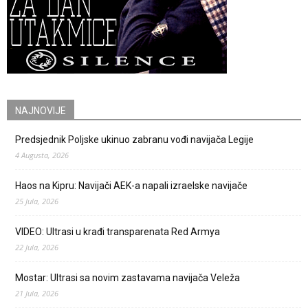
NAJNOVIJE
Predsjednik Poljske ukinuo zabranu vođi navijača Legije
4 Augusta, 2026
Haos na Kipru: Navijači AEK-a napali izraelske navijače
25 Jula, 2026
VIDEO: Ultrasi u krađi transparenata Red Armya
22 Jula, 2026
Mostar: Ultrasi sa novim zastavama navijača Veleža
21 Jula, 2026