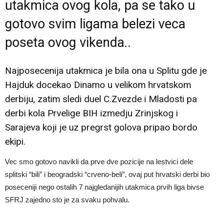
utakmica ovog kola, pa se tako u
gotovo svim ligama belezi veca
poseta ovog vikenda..
Najposecenija utakmica je bila ona u Splitu gde je
Hajduk docekao Dinamo u velikom hrvatskom
derbiju, zatim sledi duel C.Zvezde i Mladosti pa
derbi kola Prvelige BIH izmedju Zrinjskog i
Sarajeva koji je uz pregrst golova pripao bordo
ekipi.
Vec smo gotovo navikli da prve dve pozicije na lestvici dele
splitski “bili” i beogradski “crveno-beli”, ovaj put hrvatski derbi bio
poseceniji nego ostalih 7 najgledanijih utakmica prvih liga bivse
SFRJ zajedno sto je za svaku pohvalu.