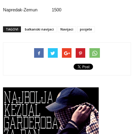
Napredak-Zemun 1500
TAGOVI
balkanski navijaci
Navijaci
posjete