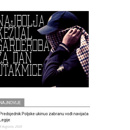
NAJNOVIJE
Predsjednik Poljske ukinuo zabranu vođi navijača
Legije
4 Augusta, 2026