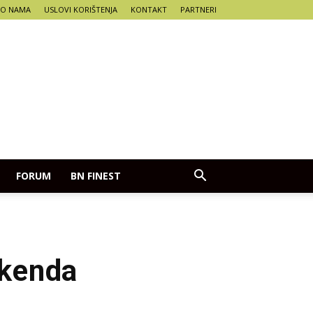
O NAMA
USLOVI KORIŠTENJA
KONTAKT
PARTNERI
FORUM
BN FINEST
ikenda