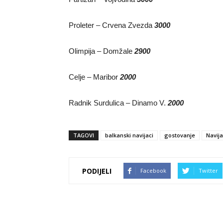
Proleter – Crvena Zvezda
3000
Olimpija – Domžale
2900
Celje – Maribor
2000
Radnik Surdulica – Dinamo V.
2000
TAGOVI
balkanski navijaci
gostovanje
Navija
PODIJELI
Facebook
Twitter