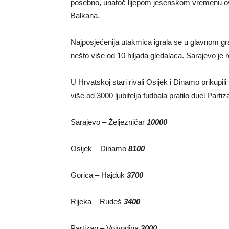
posebno, unatoč lijepom jesenskom vremenu ovo 
Balkana.
Najposjećenija utakmica igrala se u glavnom grad
nešto više od 10 hiljada gledalaca. Sarajevo je
U Hrvatskoj stari rivali Osijek i Dinamo prikupil
više od 3000 ljubitelja fudbala pratilo duel Partiz
Sarajevo – Željezničar
10000
Osijek – Dinamo
8100
Gorica – Hajduk
3700
Rijeka – Rudeš
3400
Partizan – Vojvodina
3000