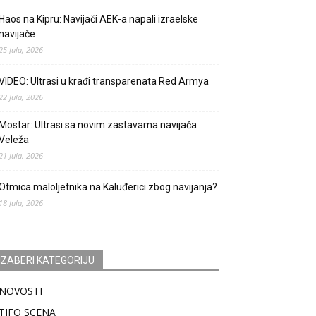
Haos na Kipru: Navijači AEK-a napali izraelske
navijače
25 Jula, 2026
VIDEO: Ultrasi u krađi transparenata Red Armya
22 Jula, 2026
Mostar: Ultrasi sa novim zastavama navijača
Veleža
21 Jula, 2026
Otmica maloljetnika na Kaluđerici zbog navijanja?
18 Jula, 2026
IZABERI KATEGORIJU
NOVOSTI
TIFO SCENA