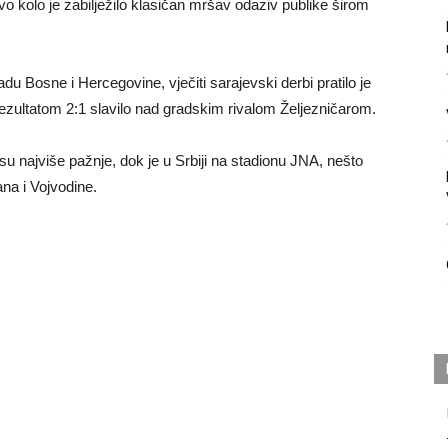
kolo je zabilježilo klasičan mršav odaziv publike širom
u Bosne i Hercegovine, vječiti sarajevski derbi pratilo je
 rezultatom 2:1 slavilo nad gradskim rivalom Željezničarom.
i su najviše pažnje, dok je u Srbiji na stadionu JNA, nešto
ana i Vojvodine.