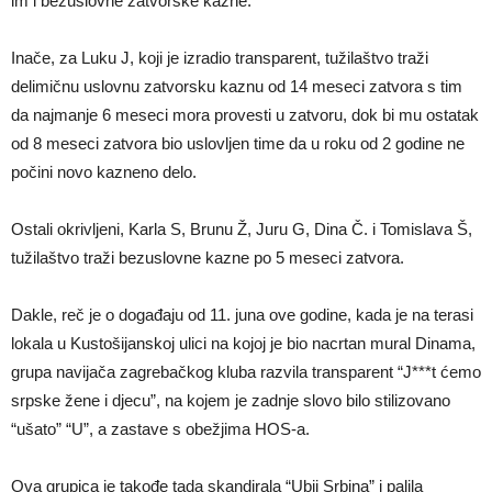
im i bezuslovne zatvorske kazne.
Inače, za Luku J, koji je izradio transparent, tužilaštvo traži
delimičnu uslovnu zatvorsku kaznu od 14 meseci zatvora s tim
da najmanje 6 meseci mora provesti u zatvoru, dok bi mu ostatak
od 8 meseci zatvora bio uslovljen time da u roku od 2 godine ne
počini novo kazneno delo.
Ostali okrivljeni, Karla S, Brunu Ž, Juru G, Dina Č. i Tomislava Š,
tužilaštvo traži bezuslovne kazne po 5 meseci zatvora.
Dakle, reč je o događaju od 11. juna ove godine, kada je na terasi
lokala u Kustošijanskoj ulici na kojoj je bio nacrtan mural Dinama,
grupa navijača zagrebačkog kluba razvila transparent “J***t ćemo
srpske žene i djecu”, na kojem je zadnje slovo bilo stilizovano
“ušato” “U”, a zastave s obežjima HOS-a.
Ova grupica je takođe tada skandirala “Ubij Srbina” i palila