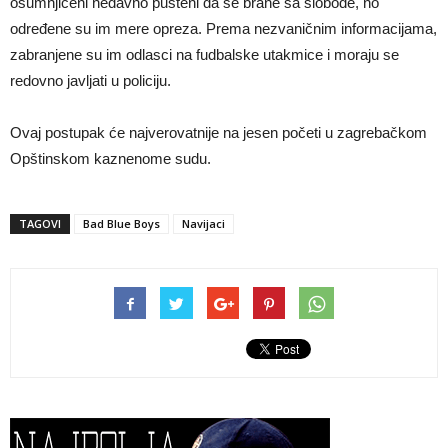
osumnjičeni nedavno pušteni da se brane sa slobode, no
određene su im mere opreza. Prema nezvaničnim informacijama,
zabranjene su im odlasci na fudbalske utakmice i moraju se
redovno javljati u policiju.
Ovaj postupak će najverovatnije na jesen početi u zagrebačkom
Opštinskom kaznenome sudu.
TAGOVI
Bad Blue Boys
Navijaci