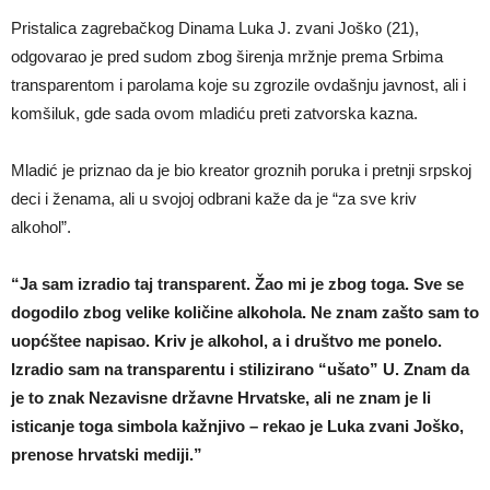
Pristalica zagrebačkog Dinama Luka J. zvani Joško (21),
odgovarao je pred sudom zbog širenja mržnje prema Srbima
transparentom i parolama koje su zgrozile ovdašnju javnost, ali i
komšiluk, gde sada ovom mladiću preti zatvorska kazna.
Mladić je priznao da je bio kreator groznih poruka i pretnji srpskoj
deci i ženama, ali u svojoj odbrani kaže da je “za sve kriv
alkohol”.
“Ja sam izradio taj transparent. Žao mi je zbog toga. Sve se
dogodilo zbog velike količine alkohola. Ne znam zašto sam to
uopćštee napisao. Kriv je alkohol, a i društvo me ponelo.
Izradio sam na transparentu i stilizirano “ušato” U. Znam da
je to znak Nezavisne državne Hrvatske, ali ne znam je li
isticanje toga simbola kažnjivo – rekao je Luka zvani Joško,
prenose hrvatski mediji.”