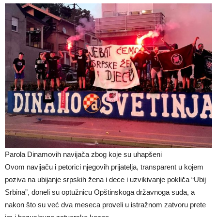
Parola Dinamovih navijača zbog koje su uhapšeni
Ovom navijaču i petorici njegovih prijatelja, transparent u kojem
poziva na ubijanje srpskih žena i dece i uzvikivanje pokliča “Ubij
Srbina”, doneli su optužnicu Opštinskoga državnoga suda, a
nakon što su već dva meseca proveli u istražnom zatvoru prete