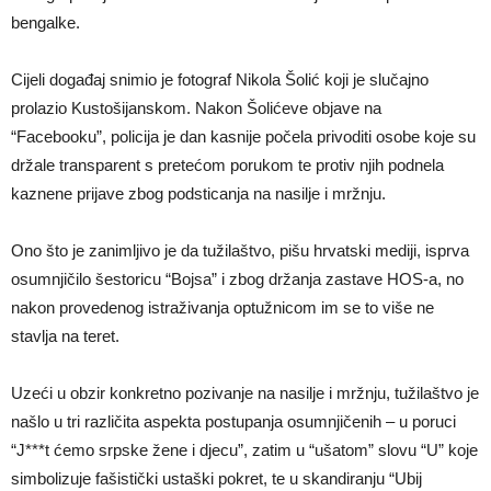
bengalke.
Cijeli događaj snimio je fotograf Nikola Šolić koji je slučajno
prolazio Kustošijanskom. Nakon Šolićeve objave na
“Facebooku”, policija je dan kasnije počela privoditi osobe koje su
držale transparent s pretećom porukom te protiv njih podnela
kaznene prijave zbog podsticanja na nasilje i mržnju.
Ono što je zanimljivo je da tužilaštvo, pišu hrvatski mediji, isprva
osumnjičilo šestoricu “Bojsa” i zbog držanja zastave HOS-a, no
nakon provedenog istraživanja optužnicom im se to više ne
stavlja na teret.
Uzeći u obzir konkretno pozivanje na nasilje i mržnju, tužilaštvo je
našlo u tri različita aspekta postupanja osumnjičenih – u poruci
“J***t ćemo srpske žene i djecu”, zatim u “ušatom” slovu “U” koje
simbolizuje fašistički ustaški pokret, te u skandiranju “Ubij