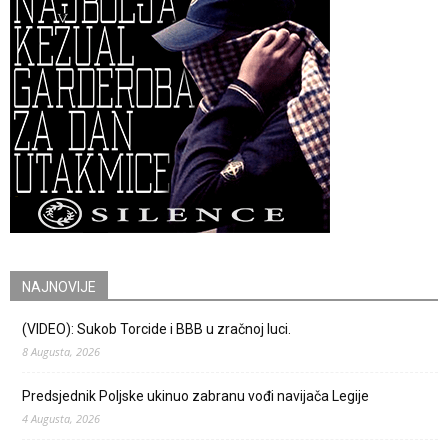
NAJNOVIJE
(VIDEO): Sukob Torcide i BBB u zračnoj luci.
8 Augusta, 2026
Predsjednik Poljske ukinuo zabranu vođi navijača Legije
4 Augusta, 2026