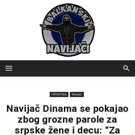
Balkanski
HRVATSKA
Novosti
Navijaci
Navijač Dinama se pokajao
zbog grozne parole za
srpske žene i decu: “Za