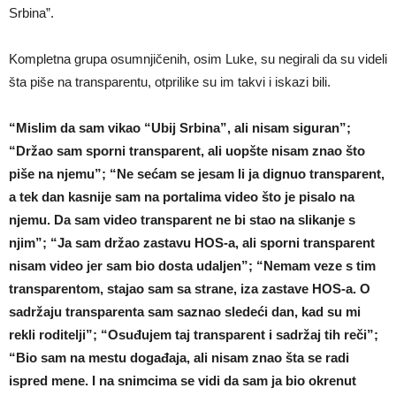
Srbina”.
Kompletna grupa osumnjičenih, osim Luke, su negirali da su videli
šta piše na transparentu, otprilike su im takvi i iskazi bili.
“Mislim da sam vikao “Ubij Srbina”, ali nisam siguran”;
“Držao sam sporni transparent, ali uopšte nisam znao što
piše na njemu”; “Ne sećam se jesam li ja dignuo transparent,
a tek dan kasnije sam na portalima video što je pisalo na
njemu. Da sam video transparent ne bi stao na slikanje s
njim”; “Ja sam držao zastavu HOS-a, ali sporni transparent
nisam video jer sam bio dosta udaljen”; “Nemam veze s tim
transparentom, stajao sam sa strane, iza zastave HOS-a. O
sadržaju transparenta sam saznao sledeći dan, kad su mi
rekli roditelji”; “Osuđujem taj transparent i sadržaj tih reči”;
“Bio sam na mestu događaja, ali nisam znao šta se radi
ispred mene. I na snimcima se vidi da sam ja bio okrenut