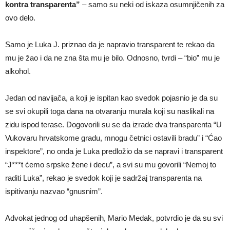
kontra transparenta”
– samo su neki od iskaza osumnjičenih za
ovo delo.
Samo je Luka J. priznao da je napravio transparent te rekao da
mu je žao i da ne zna šta mu je bilo. Odnosno, tvrdi – “bio” mu je
alkohol.
Jedan od navijača, a koji je ispitan kao svedok pojasnio je da su
se svi okupili toga dana na otvaranju murala koji su naslikali na
zidu ispod terase. Dogovorili su se da izrade dva transparenta “U
Vukovaru hrvatskome gradu, mnogu četnici ostavili bradu” i “Ćao
inspektore”, no onda je Luka predložio da se napravi i transparent
“J***t ćemo srpske žene i decu”, a svi su mu govorili “Nemoj to
raditi Luka”, rekao je svedok koji je sadržaj transparenta na
ispitivanju nazvao “gnusnim”.
Advokat jednog od uhapšenih, Mario Medak, potvrdio je da su svi