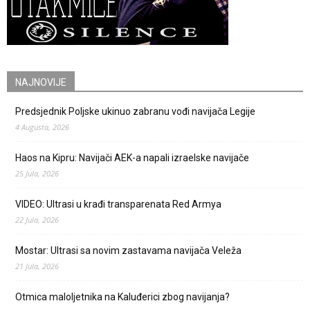
NAJNOVIJE
Predsjednik Poljske ukinuo zabranu vođi navijača Legije
4 Augusta, 2026
Haos na Kipru: Navijači AEK-a napali izraelske navijače
25 Jula, 2026
VIDEO: Ultrasi u krađi transparenata Red Armya
22 Jula, 2026
Mostar: Ultrasi sa novim zastavama navijača Veleža
21 Jula, 2026
Otmica maloljetnika na Kaluđerici zbog navijanja?