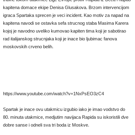
kapitena domace ekipe Denisa Glusakova. Brzom intervencijom
igraca Spartaka sprecen je veci incident. Kao motiv za napad na
kapitena navodi se ostavka sefa strucnog staba Masima Karera
kojoj je navodno uveliko kumovao kapiten tima koji je sabotirao
rad italijanskog strucnjaka koji je inace bio ljubimac fanova
moskovskih crveno belih.
https://www.youtube.com/watch?v=1NxPsEO3zC4
Spartak je inace ovu utakmicu izgubio iako je imao vodstvo do
80. minuta utakmice, medjutim navijaca Rapida su iskoristili dve
dobre sanse i odneli sva tri boda iz Moskve.