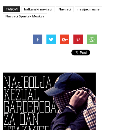
TAGOVI
balkanski navijaci
Navijaci
navijaci rusije
Navijaci Spartak Moskva