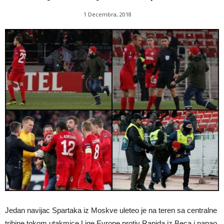
1 Decembra, 2018
Jedan navijac Spartaka iz Moskve uleteo je na teren sa centralne
tribine tokom utakmice Lige Evrope protiv Rapida iz Beca i napao