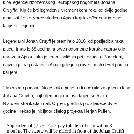
kipa legende nizozemskog i europskog nogometa Johana
Cruyffa. Kip će biti izgrađen u vremenskom roku od dvije godine,
a nalazit će se ispred stadiona Ajaxa koji također nosi ime po
klupskoj legendi.
Legendarni Johan Cruyff je preminuo 2016. od posljedica raka
pluća. Imao je 68 godina, a prve nogometne korake napravio je
upravo u Ajaxu. Iako je imao i odličnih pet sezona u Barceloni,
najveći je trag ostavio u Ajaxu gdje je i proveo prvih devet godina
karijere.
“Jako smo ponosni što je toliko puno ljudi doniralo za gradnju kipa
Johana Cruyffa, najboljeg nogometaša kojeg su Ajax i
Nizozemska ikada imali. Cilj je izgraditi kip u sljedeće dvije
godine”, rekao je inicijator cijelog projekta Herjan Pullen.
Supporters of
@AFCAjax
pay tribute to Johan within 3
months. The statute will be placed in front of the Johan Cruijff