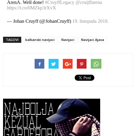
ArenA. Well done!
#CruyffLegacy
@cruijffarena
https://t.co/0MZkp3rXvX
— Johan Cruyff (@JohanCruyff)
19. listopada 2018.
TAGOVI
balkanski navijaci
Navijaci
Navijaci Ajaxa