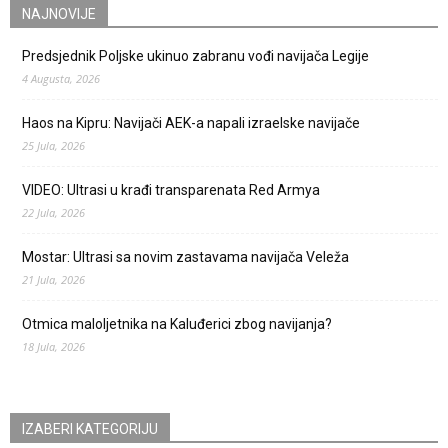
NAJNOVIJE
Predsjednik Poljske ukinuo zabranu vođi navijača Legije
4 Augusta, 2026
Haos na Kipru: Navijači AEK-a napali izraelske navijače
25 Jula, 2026
VIDEO: Ultrasi u krađi transparenata Red Armya
22 Jula, 2026
Mostar: Ultrasi sa novim zastavama navijača Veleža
21 Jula, 2026
Otmica maloljetnika na Kaluđerici zbog navijanja?
18 Jula, 2026
IZABERI KATEGORIJU