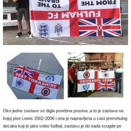
Oko jedne zastave se digla posebna prasina ,a to je zastava na
kojoj pise Lewis 2002-2006 i ona je napravljena u cast preminulog
decaka koji je jako voleo fudbal, zastavu je do sada svugde po