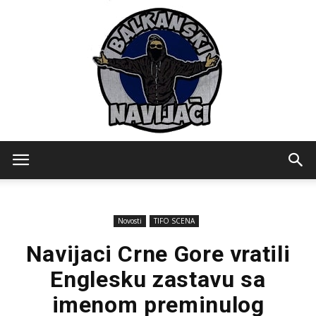
Balkanski
Novosti
TIFO SCENA
Navijaci
Navijaci Crne Gore vratili
Englesku zastavu sa
imenom preminulog