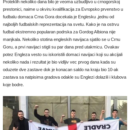
Proteklih nekoliko dana bilo je veoma uzbudljivo u crnogorskoj
prestonici, naime u okviru kvalifikacija za Evropsko prvenstvo u
fudbalu domaca Crna Gora docekala je Englesku ,jednu od
najboljih fudbalskih reprezentacija na svetu. Kako je na ostrvu
fudbal ekstremno popularan podrska za Gordog Albiona nije
manjkala. Nekoliko stotina engleskih navijaca sjatilo se u Crnu
Goru, a prvi navijaci stigli su par dana pred utakmicu. Ovakav
potez Engleza vesto su iskoristili domaci navijaci koji su akcijali
nekoliko nada i rezultat je bio vidljiv vec prvog dana kada su
oduzete dve zastave dok je konacan saldo na kraju bio 10-ak
zastava sa natpisima gradova odakle su Englezi dolazili i klubova
koje bodre.