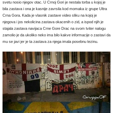
svetu nosio njegov otac. U Crnoj Gori je nestala torba u kojoj je
bila zastava i ona je kasnije zavrsila kod momaka iz grupe Ultra
Crna Gora. Kada je vlasnik zastave video sliku na kojoj je
njegova i jos nekolicina zastava okacenih o zid, a ispod njih je
stajala zastava navijaca Crne Gore Drac na svom tviter nalogu
zamolio je da ukoliko neko ima bilo kakve informacije o zastavi da
mu se javi jer je ta zastava za njega imala posebnu tezinu.