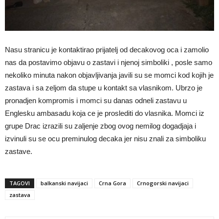
Nasu stranicu je kontaktirao prijatelj od decakovog oca i zamolio
nas da postavimo objavu o zastavi i njenoj simboliki , posle samo
nekoliko minuta nakon objavljivanja javili su se momci kod kojih je
zastava i sa zeljom da stupe u kontakt sa vlasnikom. Ubrzo je
pronadjen kompromis i momci su danas odneli zastavu u
Englesku ambasadu koja ce je proslediti do vlasnika. Momci iz
grupe Drac izrazili su zaljenje zbog ovog nemilog dogadjaja i
izvinuli su se ocu preminulog decaka jer nisu znali za simboliku
zastave.
TAGOVI
balkanski navijaci
Crna Gora
Crnogorski navijaci
zastava