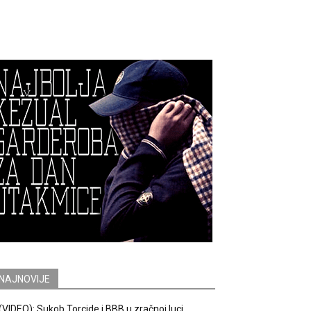
NAJNOVIJE
(VIDEO): Sukob Torcide i BBB u zračnoj luci.