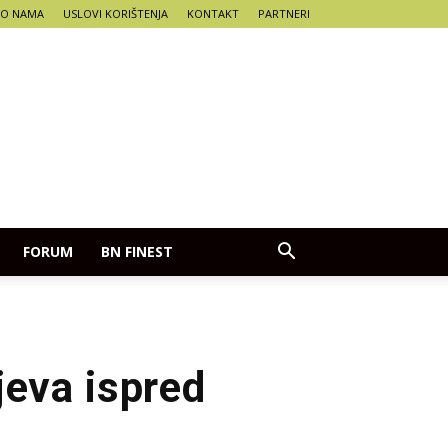
O NAMA
USLOVI KORIŠTENJA
KONTAKT
PARTNERI
FORUM
BN FINEST
jeva ispred