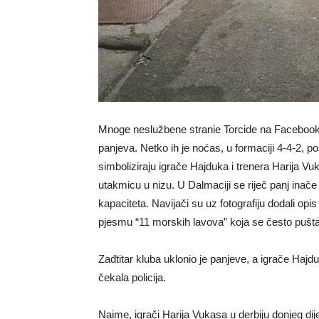
Mnoge neslužbene stranie Torcide na Facebooku o
panjeva. Netko ih je noćas, u formaciji 4-4-2, po
simboliziraju igrače Hajduka i trenera Harija Vuk
utakmicu u nizu. U Dalmaciji se riječ panj inače 
kapaciteta. Navijači su uz fotografiju dodali opi
pjesmu “11 morskih lavova” koja se često pušt
Zađtitar kluba uklonio je panjeve, a igrače Hajdu
čekala policija.
Naime, igrači Harija Vukasa u derbiju donjeg dije