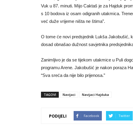
Vuk u 87. minuti. Mijo Caktaš je za Hajduk proma
s 10 bodova iz osam odigranih utakmica. Trene
već duže vrijeme ništa ne štima”.
O tome će novi predsjednik Lukša Jakobušić, ka
dosad obnašao dužnost savjetnika predsjednika U
Zanimljivo je da se tijekom utakmice u Puli dogo
programu Arene. Jakobušić je nakon poraza Hajd
“Sva sreća da nije bilo prijenosa.”
TAGOVI
Navijaci
Navijaci Hajduka
PODIJELI
Facebook
Twitter