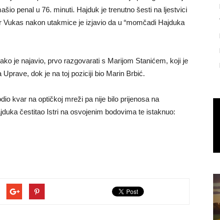
šio penal u 76. minuti. Hajduk je trenutno šesti na ljestvici
r Vukas nakon utakmice je izjavio da u “momčadi Hajduka
ko je najavio, prvo razgovarati s Marijom Stanićem, koji je
prave, dok je na toj poziciji bio Marin Brbić.
dio kvar na optičkoj mreži pa nije bilo prijenosa na
uka čestitao Istri na osvojenim bodovima te istaknuo: