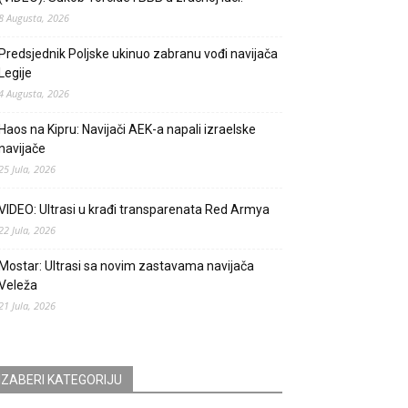
8 Augusta, 2026
Predsjednik Poljske ukinuo zabranu vođi navijača
Legije
4 Augusta, 2026
Haos na Kipru: Navijači AEK-a napali izraelske
navijače
25 Jula, 2026
VIDEO: Ultrasi u krađi transparenata Red Armya
22 Jula, 2026
Mostar: Ultrasi sa novim zastavama navijača
Veleža
21 Jula, 2026
IZABERI KATEGORIJU