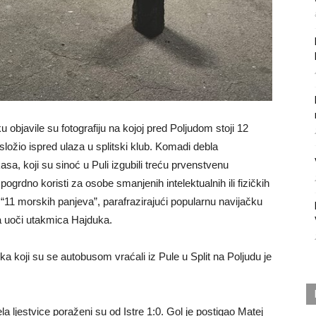
bjavile su fotografiju na kojoj pred Poljudom stoji 12
složio ispred ulaza u splitski klub. Komadi debla
asa, koji su sinoć u Puli izgubili treću prvenstvenu
pogrdno koristi za osobe smanjenih intelektualnih ili fizičkih
s “11 morskih panjeva”, parafrazirajući popularnu navijačku
a uoči utakmica Hajduka.
ka koji su se autobusom vraćali iz Pule u Split na Poljudu je
la ljestvice poraženi su od Istre 1:0. Gol je postigao Matej