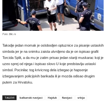
Foto: Blic.rs
Takodje jedan momak je oslobodjen optuznice za pisanje ustaskih
simbola jer je na snimku zaista utvrdjeno da je on ispisao grafit
Torcida Split, a da mu je zatim prisao jedan stariji muskarac koji je
uzeo sprej od njega i ispisao slovo U koje predstavlja ustaski
simbol. Pocinilac tog krivicnog dela izbegao je hapsenje
izbegavanjem policijskih barikada ili je mozda odisao drugim
putem za Hrvatsku.
TAGOVI
balkanski navijaci
Hajduk
Navijaci
srbija