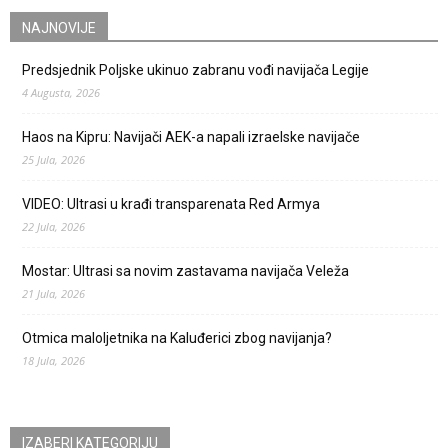
NAJNOVIJE
Predsjednik Poljske ukinuo zabranu vođi navijača Legije
4 Augusta, 2026
Haos na Kipru: Navijači AEK-a napali izraelske navijače
25 Jula, 2026
VIDEO: Ultrasi u krađi transparenata Red Armya
22 Jula, 2026
Mostar: Ultrasi sa novim zastavama navijača Veleža
21 Jula, 2026
Otmica maloljetnika na Kaluđerici zbog navijanja?
18 Jula, 2026
IZABERI KATEGORIJU