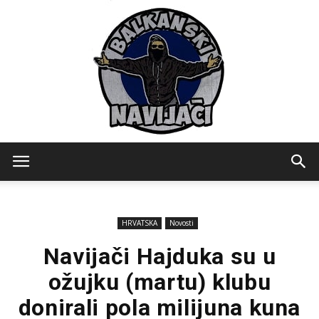
Balkanski
HRVATSKA
Novosti
Navijaci
Navijači Hajduka su u
ožujku (martu) klubu
donirali pola milijuna kuna