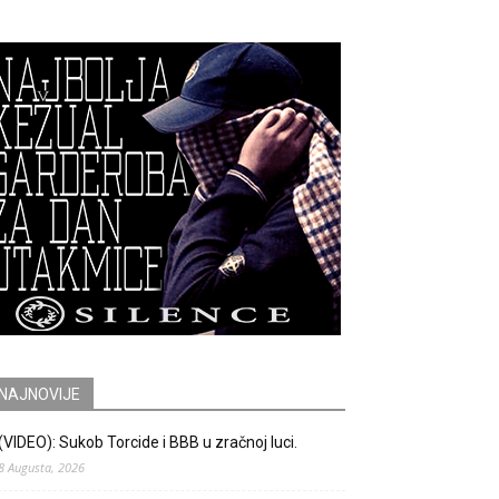
NAJNOVIJE
(VIDEO): Sukob Torcide i BBB u zračnoj luci.
8 Augusta, 2026