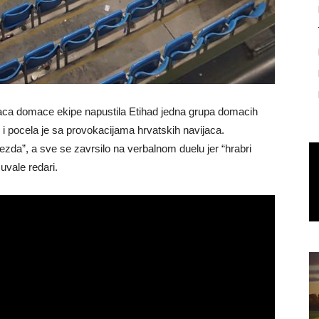
aca domace ekipe napustila Etihad jedna grupa domacih
 i pocela je sa provokacijama hrvatskih navijaca.
zda”, a sve se zavrsilo na verbalnom duelu jer “hrabri
cuvale redari.