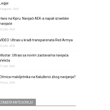
Legije
4 Augusta, 2026
Haos na Kipru: Navijači AEK-a napali izraelske
navijače
25 Jula, 2026
VIDEO: Ultrasi u krađi transparenata Red Armya
22 Jula, 2026
Mostar: Ultrasi sa novim zastavama navijača
Veleža
21 Jula, 2026
Otmica maloljetnika na Kaluđerici zbog navijanja?
18 Jula, 2026
IZABERI KATEGORIJU