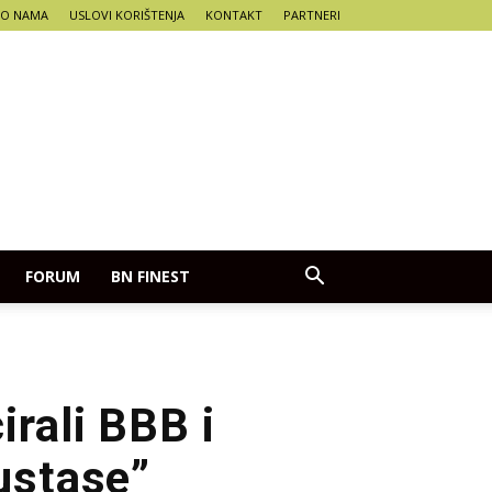
O NAMA
USLOVI KORIŠTENJA
KONTAKT
PARTNERI
FORUM
BN FINEST
irali BBB i
 ustase”