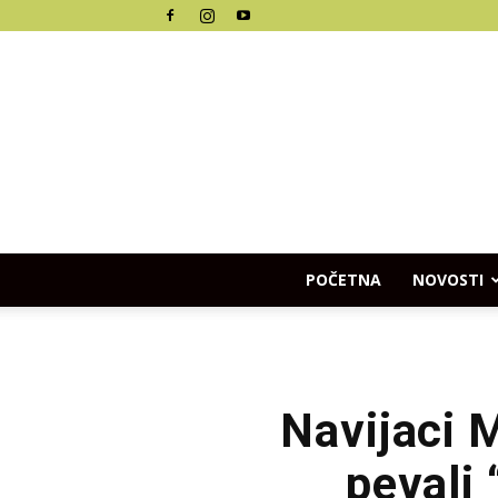
POČETNA
NOVOSTI
Navijaci M
pevali 