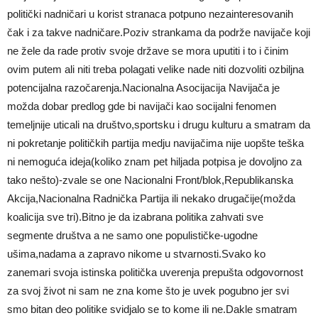
politički nadničari u korist stranaca potpuno nezainteresovanih
čak i za takve nadničare.Poziv strankama da podrže navijače koji
ne žele da rade protiv svoje države se mora uputiti i to i činim
ovim putem ali niti treba polagati velike nade niti dozvoliti ozbiljna
potencijalna razočarenja.Nacionalna Asocijacija Navijača je
možda dobar predlog gde bi navijači kao socijalni fenomen
temeljnije uticali na društvo,sportsku i drugu kulturu a smatram da
ni pokretanje političkih partija medju navijačima nije uopšte teška
ni nemoguća ideja(koliko znam pet hiljada potpisa je dovoljno za
tako nešto)-zvale se one Nacionalni Front/blok,Republikanska
Akcija,Nacionalna Radnička Partija ili nekako drugačije(možda
koalicija sve tri).Bitno je da izabrana politika zahvati sve
segmente društva a ne samo one populističke-ugodne
ušima,nadama a zapravo nikome u stvarnosti.Svako ko
zanemari svoja istinska politička uverenja prepušta odgovornost
za svoj život ni sam ne zna kome što je uvek pogubno jer svi
smo bitan deo politike svidjalo se to kome ili ne.Dakle smatram