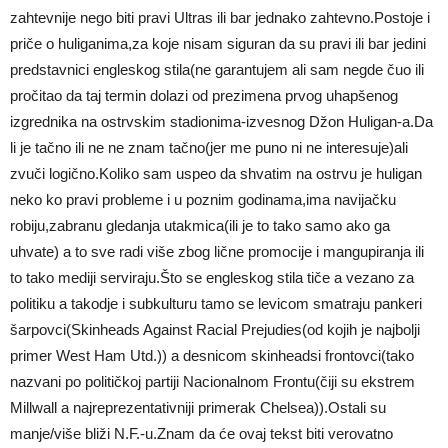
zahtevnije nego biti pravi Ultras ili bar jednako zahtevno.Postoje i
priče o huliganima,za koje nisam siguran da su pravi ili bar jedini
predstavnici engleskog stila(ne garantujem ali sam negde čuo ili
pročitao da taj termin dolazi od prezimena prvog uhapšenog
izgrednika na ostrvskim stadionima-izvesnog Džon Huligan-a.Da
li je tačno ili ne ne znam tačno(jer me puno ni ne interesuje)ali
zvuči logično.Koliko sam uspeo da shvatim na ostrvu je huligan
neko ko pravi probleme i u poznim godinama,ima navijačku
robiju,zabranu gledanja utakmica(ili je to tako samo ako ga
uhvate) a to sve radi više zbog lične promocije i mangupiranja ili
to tako mediji serviraju.Što se engleskog stila tiče a vezano za
politiku a takodje i subkulturu tamo se levicom smatraju pankeri
šarpovci(Skinheads Against Racial Prejudies(od kojih je najbolji
primer West Ham Utd.)) a desnicom skinheadsi frontovci(tako
nazvani po političkoj partiji Nacionalnom Frontu(čiji su ekstrem
Millwall a najreprezentativniji primerak Chelsea)).Ostali su
manje/više bliži N.F.-u.Znam da će ovaj tekst biti verovatno