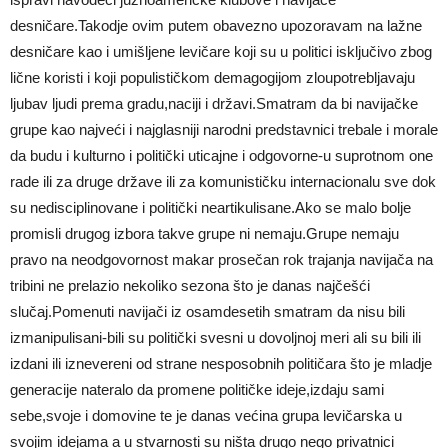
desničare.Takodje ovim putem obavezno upozoravam na lažne
desničare kao i umišljene levičare koji su u politici isključivo zbog
lične koristi i koji populističkom demagogijom zloupotrebljavaju
ljubav ljudi prema gradu,naciji i državi.Smatram da bi navijačke
grupe kao najveći i najglasniji narodni predstavnici trebale i morale
da budu i kulturno i politički uticajne i odgovorne-u suprotnom one
rade ili za druge države ili za komunističku internacionalu sve dok
su nedisciplinovane i politički neartikulisane.Ako se malo bolje
promisli drugog izbora takve grupe ni nemaju.Grupe nemaju
pravo na neodgovornost makar prosečan rok trajanja navijača na
tribini ne prelazio nekoliko sezona što je danas najčešći
slučaj.Pomenuti navijači iz osamdesetih smatram da nisu bili
izmanipulisani-bili su politički svesni u dovoljnoj meri ali su bili ili
izdani ili iznevereni od strane nesposobnih političara što je mladje
generacije nateralo da promene političke ideje,izdaju sami
sebe,svoje i domovine te je danas većina grupa levičarska u
svojim idejama a u stvarnosti su ništa drugo nego privatnici