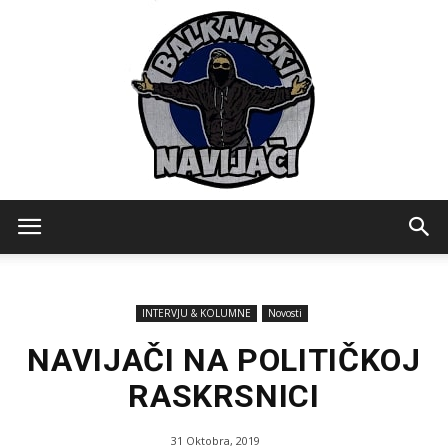
Balkanski
INTERVJU & KOLUMNE
Novosti
Navijaci
NAVIJAČI NA POLITIČKOJ
RASKRSNICI
31 Oktobra, 2019