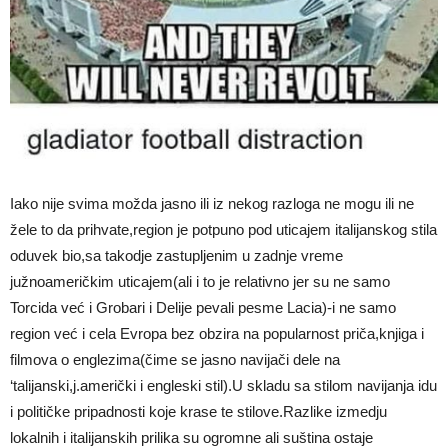
Iako nije svima možda jasno ili iz nekog razloga ne mogu ili ne
žele to da prihvate,region je potpuno pod uticajem italijanskog stila
oduvek bio,sa takodje zastupljenim u zadnje vreme
južnoameričkim uticajem(ali i to je relativno jer su ne samo
Torcida već i Grobari i Delije pevali pesme Lacia)-i ne samo
region već i cela Evropa bez obzira na popularnost priča,knjiga i
filmova o englezima(čime se jasno navijači dele na
‘talijanski,j.američki i engleski stil).U skladu sa stilom navijanja idu
i političke pripadnosti koje krase te stilove.Razlike izmedju
lokalnih i italijanskih prilika su ogromne ali suština ostaje