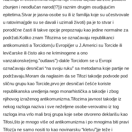
zbunjen i neodlučan narod(!?))i raznim drugim osudjujućim
epitetima.Stvar je jasna-osobe su ili iz familija koje su učestvovale
u ratovima(gde su se davali i uzimali životi) pa je to stvar i
porodične časti ili takve opcije prepoznaju kao jedine normalne za
podržati.Koliko znam Tifozima se označavaju republikanci
antikomunisti a Torcidom(u Evropi(jer u J.Americi su Torcide ili
levičarske ili čisto ako ne kriminogene a ono
vanzakonske(eng.”outlaws”)-dakle Torcidom se u Evropi
označavaju desničari “na svoju ruku” sa metodama koje partije ne
podržavaju.Moram da naglasim da se Tifozi takodje podvode pod
sličnu grupu kao Torcide,prvo jer desničari češće koriste
republikanska uredjenja nego monarhistička a takodje i zbog
njihovog izraženog antikomunizma.Tifozima javnost takodje iz
nekog razloga naziva i sve neželjene osobe-verovatno iz tog
razloga ima vrlo mali broj grupa koje sebe otvoreno deklarišu kao
Tifosi,što je mnogo više od antikomunizma i po mnogima biti pravi
Tifoz(a ne samo nositi to kao novinarsku “kletvu”)je teže i