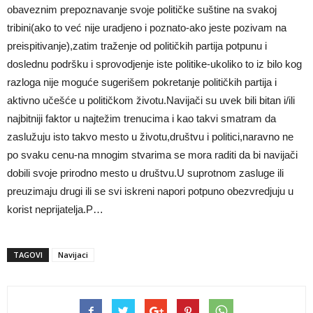
obaveznim prepoznavanje svoje političke suštine na svakoj
tribini(ako to već nije uradjeno i poznato-ako jeste pozivam na
preispitivanje),zatim traženje od političkih partija potpunu i
doslednu podršku i sprovodjenje iste politike-ukoliko to iz bilo kog
razloga nije moguće sugerišem pokretanje političkih partija i
aktivno učešće u političkom životu.Navijači su uvek bili bitan i/ili
najbitniji faktor u najtežim trenucima i kao takvi smatram da
zaslužuju isto takvo mesto u životu,društvu i politici,naravno ne
po svaku cenu-na mnogim stvarima se mora raditi da bi navijači
dobili svoje prirodno mesto u društvu.U suprotnom zasluge ili
preuzimaju drugi ili se svi iskreni napori potpuno obezvredjuju u
korist neprijatelja.P…
TAGOVI
Navijaci