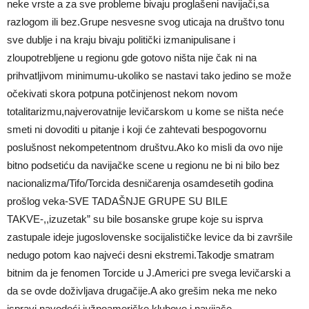
neke vrste a za sve probleme bivaju proglašeni navijači,sa
razlogom ili bez.Grupe nesvesne svog uticaja na društvo tonu
sve dublje i na kraju bivaju politički izmanipulisane i
zloupotrebljene u regionu gde gotovo ništa nije čak ni na
prihvatljivom minimumu-ukoliko se nastavi tako jedino se može
očekivati skora potpuna potčinjenost nekom novom
totalitarizmu,najverovatnije levičarskom u kome se ništa neće
smeti ni dovoditi u pitanje i koji će zahtevati bespogovornu
poslušnost nekompetentnom društvu.Ako ko misli da ovo nije
bitno podsetiću da navijačke scene u regionu ne bi ni bilo bez
nacionalizma/Tifo/Torcida desničarenja osamdesetih godina
prošlog veka-SVE TADAŠNJE GRUPE SU BILE
TAKVE-,,izuzetak” su bile bosanske grupe koje su isprva
zastupale ideje jugoslovenske socijalističke levice da bi završile
nedugo potom kao najveći desni ekstremi.Takodje smatram
bitnim da je fenomen Torcide u J.Americi pre svega levičarski a
da se ovde doživljava drugačije.A ako grešim neka me neko
ispravi navodeći južnoameričke klubove i navijače