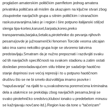
proglašen amaterskim političkim pamfletom jednog amatera
privatnika političara ali mislim da ukazujem na ključne stvari zbog
zloupotrebe navijačkih grupa u sitnim političkim i stranačkim
raskusuravanjima.Iako je i region i šire potpuno italijanski stil(od
slenga tipa-korteo,karusel,šarpata,koreo,preko
transparenata,barjaka,šetalica,pirotehnike do pevanja njihovih
pesama)ovde je južnoamerički fenomen Torcide veoma uticajan
iako ima samo nekoliko grupa koje se otvoreno takvima
predstavljaju.Smatram da je nužno prepoznati i razdvojiti svaku
od tih navijačkih specifičnosti na svakom stadionu a zatim ostati
dosledan preovladavajućem stilu tribine jer sadašnje haotično
stanje doprinosi sve većoj represiji i to u potpuno haotičnom
društvu što se ne bi smelo dozvoliti(pa imamo psovke i
“napušavanja” na rijaliti tv-u,svakodnevna poremećena kriminalna
dela a utakmice se prekidaju zbog navijačkih pesama,broji se
svako pirotehničko sredstvo,klubovi ionako u predebelom minusu
se kažnjavaju novčano itd.).Region kao da tone u “tačerizam”