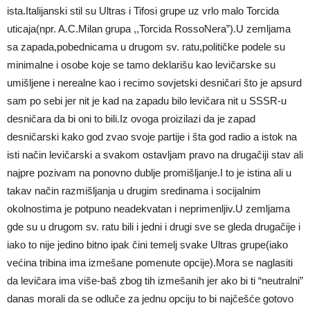
ista.Italijanski stil su Ultras i Tifosi grupe uz vrlo malo Torcida
uticaja(npr. A.C.Milan grupa ,,Torcida RossoNera”).U zemljama
sa zapada,pobednicama u drugom sv. ratu,političke podele su
minimalne i osobe koje se tamo deklarišu kao levičarske su
umišljene i nerealne kao i recimo sovjetski desničari što je apsurd
sam po sebi jer nit je kad na zapadu bilo levičara nit u SSSR-u
desničara da bi oni to bili.Iz ovoga proizilazi da je zapad
desničarski kako god zvao svoje partije i šta god radio a istok na
isti način levičarski a svakom ostavljam pravo na drugačiji stav ali
najpre pozivam na ponovno dublje promišljanje.I to je istina ali u
takav način razmišljanja u drugim sredinama i socijalnim
okolnostima je potpuno neadekvatan i neprimenljiv.U zemljama
gde su u drugom sv. ratu bili i jedni i drugi sve se gleda drugačije i
iako to nije jedino bitno ipak čini temelj svake Ultras grupe(iako
većina tribina ima izmešane pomenute opcije).Mora se naglasiti
da levičara ima više-baš zbog tih izmešanih jer ako bi ti “neutralni”
danas morali da se odluče za jednu opciju to bi najčešće gotovo