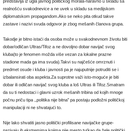
predstavlja iz ugla javnog političkog morala-naravno u skladu sa
realnošću svakodnevice a ne uvek u skladu sa medijskom
diplomatskom propagandom.Ako se neko pita otkud takve
zastave i nazivi svuda odgovor je zbog mešanih članova grupa.
Takodje je bitno istaći da osoba može u svakodnevnom životu biti
dobar/odličan Ultras/Tifoz a ne dovoljno dobar navijač svog
kluba(to je fenomen možda više vezan za lokalne prazne
stadione mada ga ima svuda).Takvi su najčešće omrznuti i
predmet osude i kluba i javnosti pa je najuputnije potruditi se i
izbalansirati oba aspekta.Za suprotne važi isto-moguće je biti
dobar ili odličan navijač svog kluba a loš Ultras ili Tifoz.Smatram
da su ti nedostaci i glavni uzrok mešanih tribina od kojih mnoge
počnu priču tipa ,,politika nije bitna” pa postaju podložni političkoj
manipulaciji ni ne shvatajući to.
Nije lako shvatiti jasno politički profilisane navijačke grupe-
nazivaju ih ekstremima kojima nije mesto tu(kao da žele politički