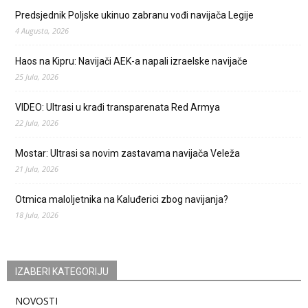
Predsjednik Poljske ukinuo zabranu vođi navijača Legije
4 Augusta, 2026
Haos na Kipru: Navijači AEK-a napali izraelske navijače
25 Jula, 2026
VIDEO: Ultrasi u krađi transparenata Red Armya
22 Jula, 2026
Mostar: Ultrasi sa novim zastavama navijača Veleža
21 Jula, 2026
Otmica maloljetnika na Kaluđerici zbog navijanja?
18 Jula, 2026
IZABERI KATEGORIJU
NOVOSTI