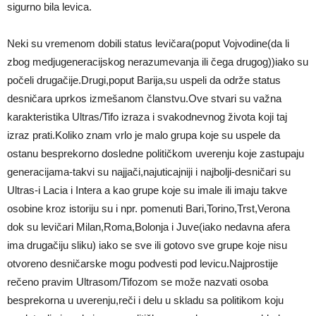
sigurno bila levica.
Neki su vremenom dobili status levičara(poput Vojvodine(da li
zbog medjugeneracijskog nerazumevanja ili čega drugog))iako su
počeli drugačije.Drugi,poput Barija,su uspeli da održe status
desničara uprkos izmešanom članstvu.Ove stvari su važna
karakteristika Ultras/Tifo izraza i svakodnevnog života koji taj
izraz prati.Koliko znam vrlo je malo grupa koje su uspele da
ostanu besprekorno dosledne političkom uverenju koje zastupaju
generacijama-takvi su najjači,najuticajniji i najbolji-desničari su
Ultras-i Lacia i Intera a kao grupe koje su imale ili imaju takve
osobine kroz istoriju su i npr. pomenuti Bari,Torino,Trst,Verona
dok su levičari Milan,Roma,Bolonja i Juve(iako nedavna afera
ima drugačiju sliku) iako se sve ili gotovo sve grupe koje nisu
otvoreno desničarske mogu podvesti pod levicu.Najprostije
rečeno pravim Ultrasom/Tifozom se može nazvati osoba
besprekorna u uverenju,reči i delu u skladu sa politikom koju