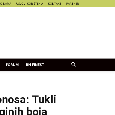
O NAMA
USLOVI KORIŠTENJA
KONTAKT
PARTNERI
FORUM
BN FINEST
onosa: Tukli
ginih boja