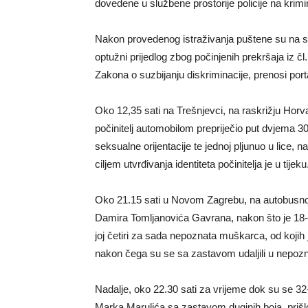
dovedene u službene prostorije policije na krimin
Nakon provedenog istraživanja puštene su na sl
optužni prijedlog zbog počinjenih prekršaja iz čl.
Zakona o suzbijanju diskriminacije, prenosi porta
Oko 12,35 sati na Trešnjevci, na raskrižju Horv
počinitelj automobilom prepriječio put dvjema 3
seksualne orijentacije te jednoj pljunuo u lice, n
ciljem utvrđivanja identiteta počinitelja je u tijeku
Oko 21.15 sati u Novom Zagrebu, na autobusnoj 
Damira Tomljanovića Gavrana, nakon što je 18-go
joj četiri za sada nepoznata muškarca, od kojih 
nakon čega su se sa zastavom udaljili u nepoz
Nadalje, oko 22.30 sati za vrijeme dok su se 32-
Marka Marulića sa zastavom duginih boja, prišlo 