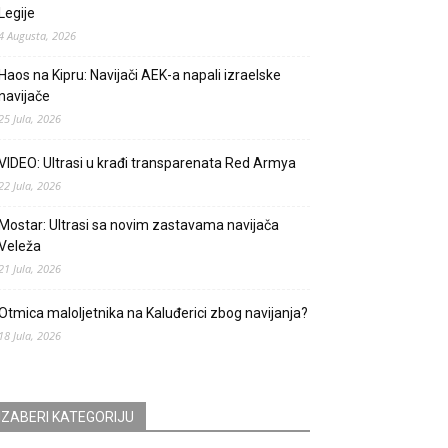
Legije
4 Augusta, 2026
Haos na Kipru: Navijači AEK-a napali izraelske
navijače
25 Jula, 2026
VIDEO: Ultrasi u krađi transparenata Red Armya
22 Jula, 2026
Mostar: Ultrasi sa novim zastavama navijača
Veleža
21 Jula, 2026
Otmica maloljetnika na Kaluđerici zbog navijanja?
18 Jula, 2026
IZABERI KATEGORIJU