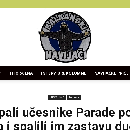
TIFO SCENA
INTERVJU & KOLUMNE
NAVIJAČKE PRIČE
Balkanski
HRVATSKA
Novosti
pali učesnike Parade p
 i spalili im zastavu du
Navijaci