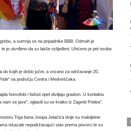
agrebu, a sumnja se na pripadnike BBB. Odmah je
 je utvrđeno da su lakše ozlijeđeni. Uhićeno je pet osoba
ata do kojih je došlo jučer, a vezano za održavanje 20.
Pride“ na području Centra i Medveščaka.
jda homofobi i fašisti opet diviljaju gradom. U kontaktu
nam se jave”, oglasili su se kratko iz Zagreb Pridea”.
rostoru Trga bana Josipa Jelačića dvije su maloljetne
ma iskazale nepodržavajući stav prema povorci te su