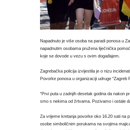
Napadnuto je više osoba na paradi ponosa u Z
napadnutim osobama pružena liječnička pomoć te
koje se dovode u vezu s ovim događajem.
Zagrebačka policija izvijestila je o nizu inciden
Povorke ponosa u organizaciji udruge “Zagreb 
“Prvi puta u zadnjih desetak godina da nakon pra
smo s nekima od žrtvama. Pozivamo i ostale da 
Za vrijeme kretanja povorke oko 16.20 sati na p
osobe simboličnim porukama na svojima majica