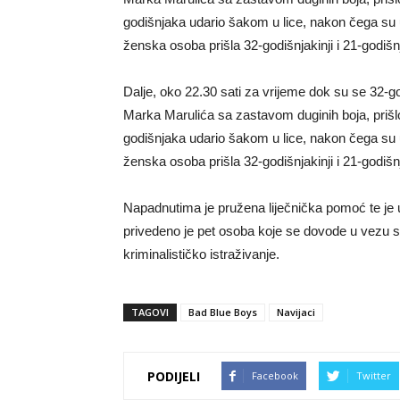
godišnjaka udario šakom u lice, nakon čega su u
ženska osoba prišla 32-godišnjakinji i 21-godišn
Dalje, oko 22.30 sati za vrijeme dok su se 32-go
Marka Marulića sa zastavom duginih boja, prišlo 
godišnjaka udario šakom u lice, nakon čega su u
ženska osoba prišla 32-godišnjakinji i 21-godišn
Napadnutima je pružena liječnička pomoć te je u
privedeno je pet osoba koje se dovode u vezu 
kriminalističko istraživanje.
TAGOVI
Bad Blue Boys
Navijaci
PODIJELI
Facebook
Twitter