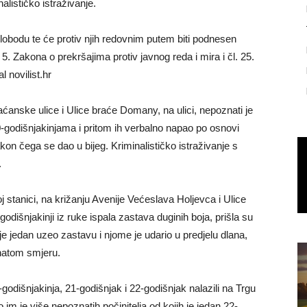
alističko istraživanje.
obodu te će protiv njih redovnim putem biti podnesen
 5. Zakona o prekršajima protiv javnog reda i mira i čl. 25.
l novilist.hr
aćanske ulice i Ulice braće Domany, na ulici, nepoznati je
0-godišnjakinjama i pritom ih verbalno napao po osnovi
akon čega se dao u bijeg. Kriminalističko istraživanje s
.
stanici, na križanju Avenije Većeslava Holjevca i Ulice
dišnjakinji iz ruke ispala zastava duginih boja, prišla su
je jedan uzeo zastavu i njome je udario u predjelu dlana,
natom smjeru.
godišnjakinja, 21-godišnjak i 22-godišnjak nalazili na Trgu
im je više nepoznatih počinitelja od kojih je jedan 22-