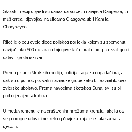
Škotski mediji objavili su danas da su četiri navijača Rangersa, tri
muškarca i djevojka, na ulicama Glasgowa ubili Kamila
Charyszyna.
Riječ je o ocu dvoje djece poljskog porijekla kojem su spomenuti
navijači oko 500 metara od njegove kuće mačetom prerezali grlo i
ostavili ga da iskrvari.
Prema pisanju škotskih medija, policija traga za napadačima, a
čak su u pomoć pozvali i navijačke grupe kako bi rasvijetlilo ovo
zvjersko ubojstvo. Prema navodima škotskog Suna, svi su bili
pod utjecajem alkohola.
U međuvremenu je na društvenim mrežama krenula i akcija da
se pomogne udovici nesretnog čovjeka koja je ostala sama s
djecom.