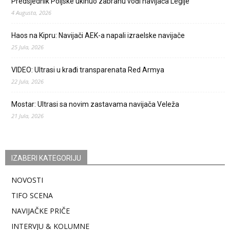
Predsjednik Poljske ukinuo zabranu vođi navijača Legije
4 Augusta, 2026
Haos na Kipru: Navijači AEK-a napali izraelske navijače
25 Jula, 2026
VIDEO: Ultrasi u krađi transparenata Red Armya
22 Jula, 2026
Mostar: Ultrasi sa novim zastavama navijača Veleža
21 Jula, 2026
IZABERI KATEGORIJU
NOVOSTI
TIFO SCENA
NAVIJAČKE PRIČE
INTERVJU & KOLUMNE