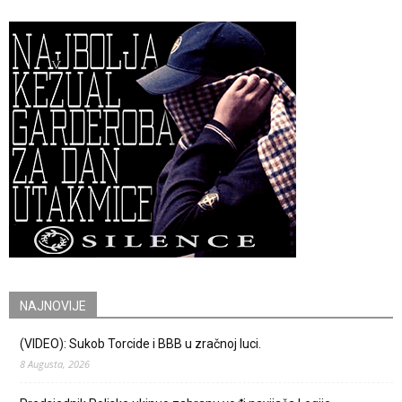
NAJNOVIJE
(VIDEO): Sukob Torcide i BBB u zračnoj luci.
8 Augusta, 2026