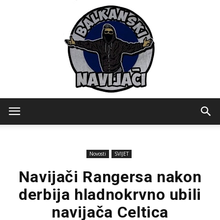
Balkanski
Novosti
SVIJET
Navijaci
Navijači Rangersa nakon
derbija hladnokrvno ubili
navijača Celtica