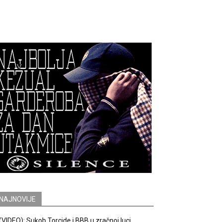
NAJNOVIJE
(VIDEO): Sukob Torcide i BBB u zračnoj luci.