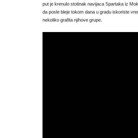
put je krenulo stotinak navijaca Spartaka iz Mokve.
da posle bleje tokom dana u gradu iskoriste vr
nekoliko grafita njihove grupe.