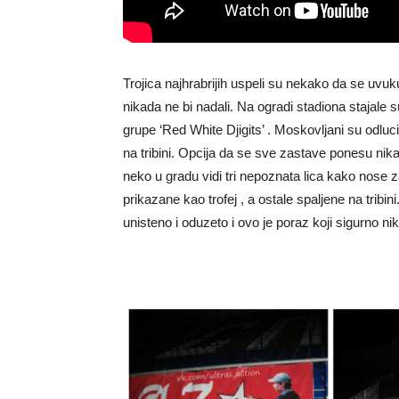
Trojica najhrabrijih uspeli su nekako da se uvuk
nikada ne bi nadali. Na ogradi stadiona stajal
grupe ‘Red White Djigits’ . Moskovljani su odluci
na tribini. Opcija da se sve zastave ponesu nika
neko u gradu vidi tri nepoznata lica kako nos
prikazane kao trofej , a ostale spaljene na tribin
unisteno i oduzeto i ovo je poraz koji sigurno ni