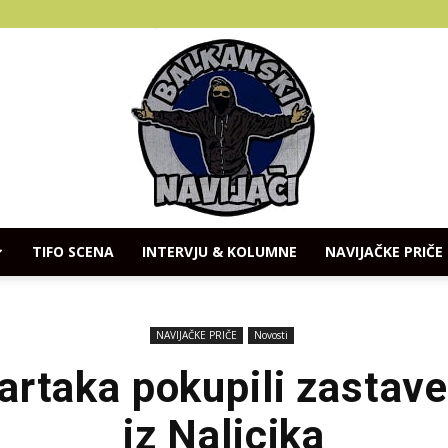
TIFO SCENA
INTERVJU & KOLUMNE
NAVIJAČKE PRIČE
Balkanski
NAVIJAČKE PRIČE
Novosti
artaka pokupili zastav
iz Naljcika
Navijaci