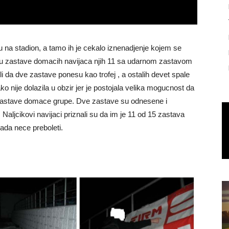
u na stadion, a tamo ih je cekalo iznenadjenje kojem se
e su zastave domacih navijaca njih 11 sa udarnom zastavom
li da dve zastave ponesu kao trofej , a ostalih devet spale
ko nije dolazila u obzir jer je postojala velika mogucnost da
e zastave domace grupe. Dve zastave su odnesene i
i. Naljcikovi navijaci priznali su da im je 11 od 15 zastava
kada nece preboleti.