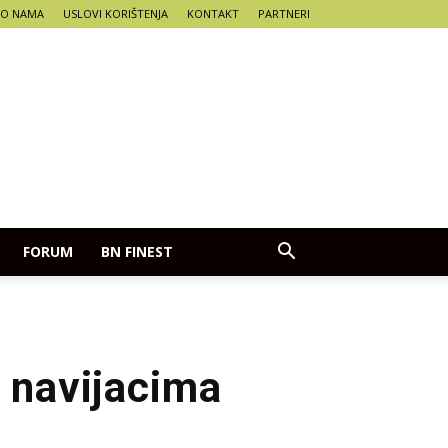
O NAMA
USLOVI KORIŠTENJA
KONTAKT
PARTNERI
FORUM
BN FINEST
e navijacima