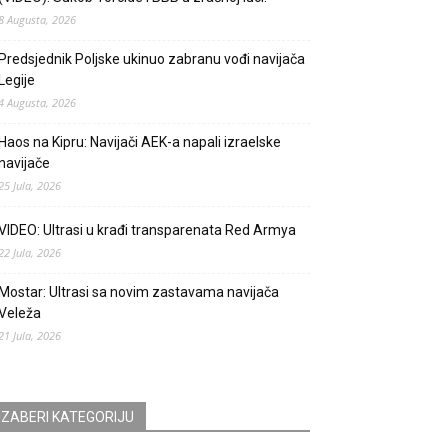
8 Augusta, 2026
Predsjednik Poljske ukinuo zabranu vođi navijača
Legije
4 Augusta, 2026
Haos na Kipru: Navijači AEK-a napali izraelske
navijače
25 Jula, 2026
VIDEO: Ultrasi u krađi transparenata Red Armya
22 Jula, 2026
Mostar: Ultrasi sa novim zastavama navijača
Veleža
21 Jula, 2026
IZABERI KATEGORIJU