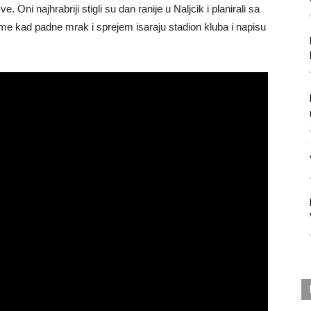
 Oni najhrabriji stigli su dan ranije u Naljcik i planirali sa
eme kad padne mrak i sprejem isaraju stadion kluba i napisu