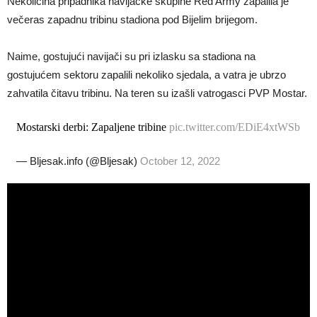
Nekolicina pripadnika navijačke skupine Red Army zapalila je
večeras zapadnu tribinu stadiona pod Bijelim brijegom.
Naime, gostujući navijači su pri izlasku sa stadiona na
gostujućem sektoru zapalili nekoliko sjedala, a vatra je ubrzo
zahvatila čitavu tribinu. Na teren su izašli vatrogasci PVP Mostar.
Mostarski derbi: Zapaljene tribine
pic.twitter.com/EDiE4xtWSb
— Bljesak.info (@Bljesak)
October 12, 2022