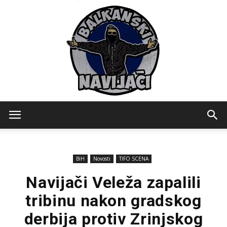
Balkanski
BiH
Novosti
TIFO SCENA
Navijaci
Navijači Veleža zapalili
tribinu nakon gradskog
derbija protiv Zrinjskog