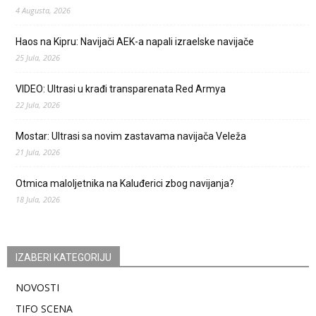
4 Augusta, 2026
Haos na Kipru: Navijači AEK-a napali izraelske navijače
25 Jula, 2026
VIDEO: Ultrasi u krađi transparenata Red Armya
22 Jula, 2026
Mostar: Ultrasi sa novim zastavama navijača Veleža
21 Jula, 2026
Otmica maloljetnika na Kaluđerici zbog navijanja?
18 Jula, 2026
IZABERI KATEGORIJU
NOVOSTI
TIFO SCENA