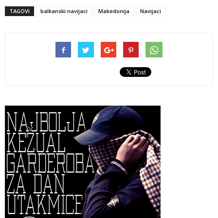
TAGOVI
balkanski navijaci
Makedonija
Navijaci