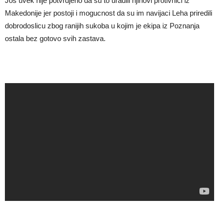
Jos uvek nije potvrdjeno da su to uradili njihovi protivnici iz
Makedonije jer postoji i mogucnost da su im navijaci Leha priredili
dobrodoslicu zbog ranijih sukoba u kojim je ekipa iz Poznanja
ostala bez gotovo svih zastava.