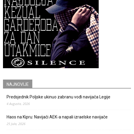
NAJNOVIJE
Predsjednik Poljske ukinuo zabranu vođi navijača Legije
4 Augusta, 2026
Haos na Kipru: Navijači AEK-a napali izraelske navijače
25 Jula, 2026