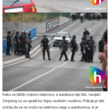
Kako se bližilo vrijeme utakmice, a autobusa nije bilo, navijači
Zrinjskog su se uputili ka Vojnu osobnim vozilima. Policija je bila
izričita da se ne može na utakmicu nego u autobusima, te je