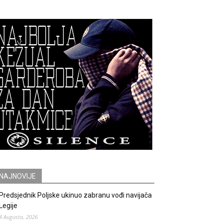
NAJNOVIJE
Predsjednik Poljske ukinuo zabranu vođi navijača
Legije
4 Augusta, 2026