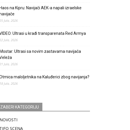
Haos na Kipru: Navijači AEK-a napali izraelske
navijače
25 Jula, 2026
VIDEO: Ultrasi u krađi transparenata Red Armya
22 Jula, 2026
Mostar: Ultrasi sa novim zastavama navijača
Veleža
21 Jula, 2026
Otmica maloljetnika na Kaluđerici zbog navijanja?
18 Jula, 2026
IZABERI KATEGORIJU
NOVOSTI
TIFO SCENA