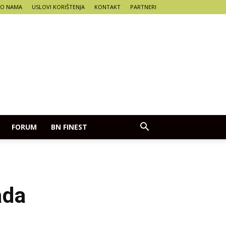
O NAMA
USLOVI KORIŠTENJA
KONTAKT
PARTNERI
FORUM
BN FINEST
ada