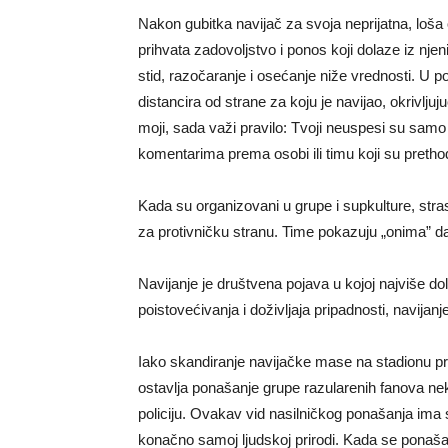
Nakon gubitka navijač za svoja neprijatna, loša
prihvata zadovoljstvo i ponos koji dolaze iz n
stid, razočaranje i osećanje niže vrednosti. U p
distancira od strane za koju je navijao, okrivljuju
moji, sada važi pravilo: Tvoji neuspesi su samo
komentarima prema osobi ili timu koji su prethod
Kada su organizovani u grupe i supkulture, stra
za protivničku stranu. Time pokazuju „onima” da i
Navijanje je društvena pojava u kojoj najviše do
poistovećivanja i doživljaja pripadnosti, navijanj
Iako skandiranje navijačke mase na stadionu pruž
ostavlja ponašanje grupe razularenih fanova ne
policiju. Ovakav vid nasilničkog ponašanja ima 
konačno samoj ljudskoj prirodi. Kada se ponaša