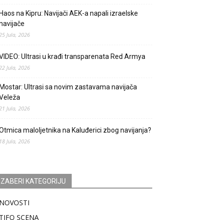
Haos na Kipru: Navijači AEK-a napali izraelske
navijače
25 Jula, 2026
VIDEO: Ultrasi u krađi transparenata Red Armya
22 Jula, 2026
Mostar: Ultrasi sa novim zastavama navijača
Veleža
21 Jula, 2026
Otmica maloljetnika na Kaluđerici zbog navijanja?
18 Jula, 2026
IZABERI KATEGORIJU
NOVOSTI
TIFO SCENA