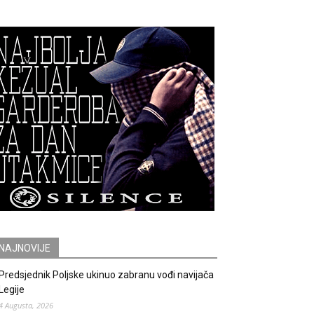
NAJNOVIJE
Predsjednik Poljske ukinuo zabranu vođi navijača
Legije
4 Augusta, 2026