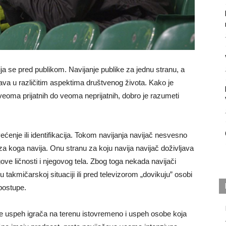
ija se pred publikom. Navijanje publike za jednu stranu, a
java u različitim aspektima društvenog života. Kako je
d veoma prijatnih do veoma neprijatnih, dobro je razumeti
enje ili identifikacija. Tokom navijanja navijač nesvesno
a koga navija. Onu stranu za koju navija navijač doživljava
ve ličnosti i njegovog tela. Zbog toga nekada navijači
akmičarskoj situaciji ili pred televizorom „dovikuju” osobi
 postupe.
e uspeh igrača na terenu istovremeno i uspeh osobe koja