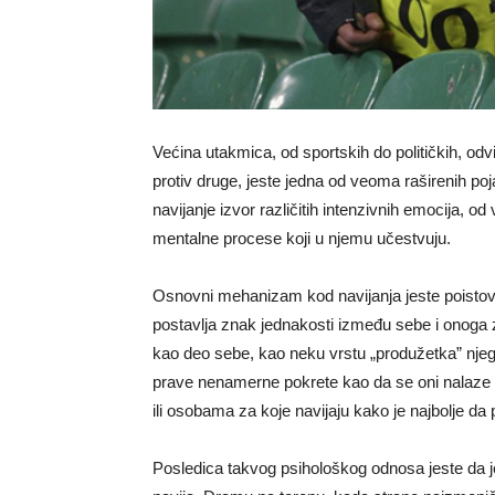
Većina utakmica, od sportskih do političkih, odv
protiv druge, jeste jedna od veoma raširenih po
navijanje izvor različitih intenzivnih emocija, o
mentalne procese koji u njemu učestvuju.
Osnovni mehanizam kod navijanja jeste poistoveć
postavlja znak jednakosti između sebe i onoga z
kao deo sebe, kao neku vrstu „produžetka” njego
prave nenamerne pokrete kao da se oni nalaze u t
ili osobama za koje navijaju kako je najbolje da
Posledica takvog psihološkog odnosa jeste da j