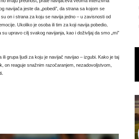
čno imaju prednost, prate navijačeva veoma intenzivna
akog navijača jeste da „pobedi”, da strana sa kojom se
a su on i strana za koju se navija jedno – u zavisnosti od
mocije. Ukoliko je osoba ili tim za koji navija pobedio,
su upravo cilj svakog navijanja, kao i doživljaj da smo „mi”
 grupa ljudi za koju je navijač navijao – izgubi. Kako je taj
tak, on reaguje snažnim razočaranjem, nezadovoljstvom,
i.