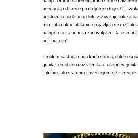
navija. Dramu na terenu, kada strane naizmeni
osećanja, od sreće pa do ljutnje i tuge. Cilj sv
poistovetio bude pobednik. Zahvaljujući iluziji d
rezultata nakon utakmice pojavljuju se različite e
navijač oseća ponos i zadovoljstvo. Ta osećanja 
bolji od „njih”.
Problem nastupa onda kada strana, dakle osoba ili
gubitak emotivno doživljen kao navijačev gubi
ljutnjom, ali i sramom i osećanjem niže vrednost