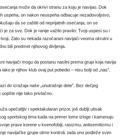
 osećanja može da okrivi stranu za koju je navijao. Dok
jenih uspeha, on nakon neuspeha odbacuje nezadovoljstvo,
okušaju da se zaštiti od neprijatnih osećanja, on se
ći je za sve. Dok je ranije važilo pravilo: Tvoji uspesi su i
 tvoji. Zato su nekada razočarani navijači veoma okrutni u
no bili predmet njihovog divljenja.
sni navijači mogu da postanu nasilni prema grupi koja navija
ako je njihov klub ovaj put pobedio – nisu bolji od „nas”.
lazi do izražaja naše „unutrašnje dete”. Bez dečjeg
e uopšte nije tako privlačno.
a upečatljiv i spektakularan prizor, još dublji utisak
kog sportskog tima kada na primer lome izloge i kamenuju
svoje prave korene u ksenofobiji, rasizmu, antisemitizmu i
nje navijačke grupe otme kontroli, tada ono podleže svim