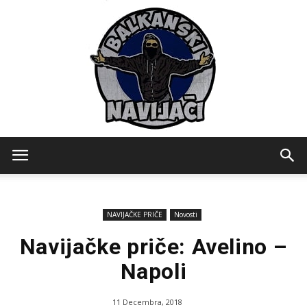
Balkanski
NAVIJAČKE PRIČE
Novosti
Navijaci
Navijačke priče: Avelino –
Napoli
11 Decembra, 2018