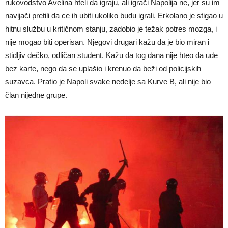
rukovodstvo Avelina hteli da igraju, ali igrači Napolija ne, jer su im
navijači pretili da ce ih ubiti ukoliko budu igrali. Erkolano je stigao u
hitnu službu u kritičnom stanju, zadobio je težak potres mozga, i
nije mogao biti operisan. Njegovi drugari kažu da je bio miran i
stidljiv dečko, odličan student. Kažu da tog dana nije hteo da uđe
bez karte, nego da se uplašio i krenuo da beži od policijskih
suzavca. Pratio je Napoli svake nedelje sa Kurve B, ali nije bio
član nijedne grupe.