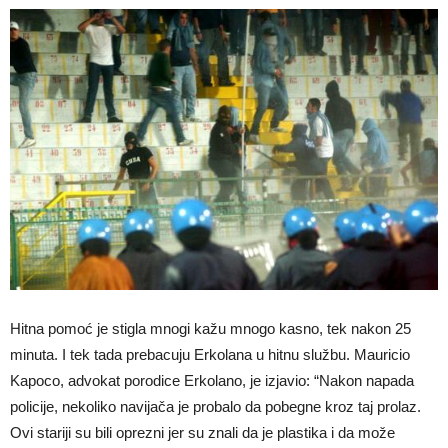
Hitna pomoć je stigla mnogi kažu mnogo kasno, tek nakon 25
minuta. I tek tada prebacuju Erkolana u hitnu službu. Mauricio
Kapoco, advokat porodice Erkolano, je izjavio: “Nakon napada
policije, nekoliko navijača je probalo da pobegne kroz taj prolaz.
Ovi stariji su bili oprezni jer su znali da je plastika i da može