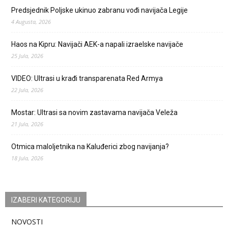
Predsjednik Poljske ukinuo zabranu vođi navijača Legije
4 Augusta, 2026
Haos na Kipru: Navijači AEK-a napali izraelske navijače
25 Jula, 2026
VIDEO: Ultrasi u krađi transparenata Red Armya
22 Jula, 2026
Mostar: Ultrasi sa novim zastavama navijača Veleža
21 Jula, 2026
Otmica maloljetnika na Kaluđerici zbog navijanja?
18 Jula, 2026
IZABERI KATEGORIJU
NOVOSTI