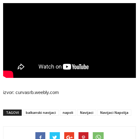
izvor: curvasrb.weebly.com
TAGOVI
balkanski navijaci
napoli
Navijaci
Navijaci Napolija