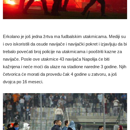
Erkolano je još jedna žrtva ma fudbalskim utakmicama. Mediji su
i ovo iskoristili da osude navijače i navijački pokret i izjavljuju da bi
trebalo povećati broj policije na utakmicama i pooštriti kazne za
navijače. Posle ove utakmice 43 navijača Napolija će biti
kažnjena i neće moći da ulaze na stadione naredne 3 godine. Njih
četvorica će morati da provedu čak 4 godine u zatvoru, a još
dvojca po 16 meseci.