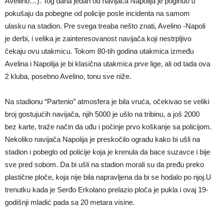
Avellino…). Tog dana jedan od navijača Napolija je poginuo u
pokušaju da pobegne od policije posle incidenta na samom
ulasku na stadion. Pre svega treaba nešto znati, Avelino -Napoli
je derbi, i velika je zainteresovanost navijača koji nestrpljivo
čekaju ovu utakmicu. Tokom 80-tih godina utakmica između
Avelina i Napolija je bi klasična utakmica prve lige, ali od tada ova
2 kluba, posebno Avelino, tonu sve niže.
Na stadionu “Partenio” atmosfera je bila vruća, očekivao se veliki
broj gostujućih navijača, njih 5000 je ušlo na tribinu, a još 2000
bez karte, traže način da uđu i počinje prvo koškanje sa policijom.
Nekoliko navijača Napolija je preskočilo ogradu kako bi ušli na
stadion i pobeglo od policije koja je krenula da bace suzavce i bije
sve pred sobom. Da bi ušli na stadion morali su da pređu preko
plastične ploče, koja nije bila napravljena da bi se hodalo po njoj.U
trenutku kada je Serđo Erkolano prelazio ploča je pukla i ovaj 19-
godišnji mladić pada sa 20 metara visine.