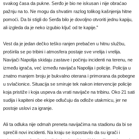
svakog časa da pukne. Serđo je bio ne iskusan i nije obraćao
pažnju na to. Ne mogu da shvatim razlog tolikog kašnjenja hitne
pomoći. Da bi stigli do Serđa bilo je dovoljno otvoriti jednu kapiju,
ali izgleda da je neko izgubio ključ od te kapije.”
Vest da je jedan dečko teško ranjen prebačen u hitnu službu,
proširila se po tribini i atmosfera postaje sve vrelija i vrelija.
Navijači Napolija skidaju zastave i počinju incidenti na terenu, ne
između igrača, već između navijača Napolija i policije. Policija u
znatno manjem broju je bukvalno oterana i primorana da pobegne
u svlačionice. Situacija se smiruje tek nakon intervencije policije
koja pristiže i koja uspeva da vrati navijače na tribinu. Oko 21 sati
sudija i kapiteni obe ekipe odlučuju da odlože utakmicu, jer ne
postoje uslovi za igranje.
Ali ta odluka nije odmah preneta navijačima na stadionu da bi se
sprečili novi incidenti. Na kraju se ispostavilo da su igrači i