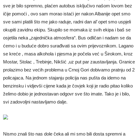
sve je bilo spremno, plaćen autobus isključivo našom lovom bez
ičije pomoći , ovo sam morao istaći jer nakon Albanije opet smo
sve sami platili što me jako raduje, radni dan al’ opet smo uspjeli
okupiti zavidnu ekipu. Skupilo se momaka iz svih ekipa i baš se
osjetila neka „zajednička atmosfera“. Bus odličan i nadam se da
ćemo i u buduće dobro surađivati sa ovim prijevoznikom. Lagano
se kreće , masa alkohola i pjesma je počela već u Širokom, kroz
Mostar, Stolac , Trebinje, Nikšić ,uz put par zaustavljanja. Granice
prolazimo bez većih problema u Crnoj Gori dobivamo pratnju od 2
policajaca. Na jednom stajanju policija nas pušta da idemo na
benzinsku i vidjevši cijene kada je čovjek koji je radio pitao koliko
želimo dobio je jednostavan odgovr sve što imate. Tako je i bilo,
svi zadovoljni nastavljamo dalje.
Nismo znali što nas dole čeka ali mi smo bili dosta spremni a