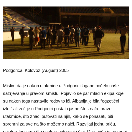
Podgorica, Kolovoz (August) 2005
Mislim da je nakon utakmice u Podgorici lagano počelo naše
sazrjevanje u pravom smislu. Pojavilo se par mlađih ekipa koje
su nakon toga nastavile redovito ići. Albanija je bila “egzotični
izlet” ali već je u Podgorici postalo jasno što znače prave
utakmice, što znači putovati na njih, kako se ponašati, biti
spremni za sve na što možemo naići. Razvijati jednu priču,
prijateljstvo i sve što ovakva putovanja čini. Ova priča je po meni