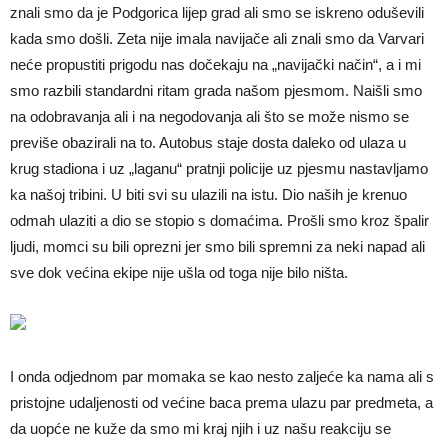
znali smo da je Podgorica lijep grad ali smo se iskreno oduševili
kada smo došli. Zeta nije imala navijače ali znali smo da Varvari
neće propustiti prigodu nas dočekaju na „navijački način“, a i mi
smo razbili standardni ritam grada našom pjesmom. Naišli smo
na odobravanja ali i na negodovanja ali što se može nismo se
previše obazirali na to. Autobus staje dosta daleko od ulaza u
krug stadiona i uz „laganu“ pratnji policije uz pjesmu nastavljamo
ka našoj tribini. U biti svi su ulazili na istu. Dio naših je krenuo
odmah ulaziti a dio se stopio s domaćima. Prošli smo kroz špalir
ljudi, momci su bili oprezni jer smo bili spremni za neki napad ali
sve dok većina ekipe nije ušla od toga nije bilo ništa.
I onda odjednom par momaka se kao nesto zaljeće ka nama ali s
pristojne udaljenosti od većine baca prema ulazu par predmeta, a
da uopće ne kuže da smo mi kraj njih i uz našu reakciju se