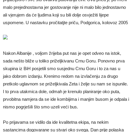
malo prejednostavna jer gostovanje nije ni malo bilo jednostavno
ali vjerujem da će ljudima koji su bili dolje osvježiti lijepe
uspomene. U nastavku pročitatjte priču, Podgorica, kolovoz 2005
Nakon Albanije , voljom žrijeba put nas je opet odveo na istok,
sada nešto bliže u toliko priželjkivanu Crnu Goru. Ponovno prva
skupina iz BiH posjetili smo susjednu Crnu Goru i to za nas u
jako dobrom izdanju. Krenimo redom na izvlačenju za drugo
pretkolo uglavnom se priželjkivala Zeta i želje su nam se ispunile.
I to prva utakmica dole, odmah je krenulo planiranje oko puta,
prvobitna namjera da se ide kombijima i manjim busom je odpala i
nismo pogrješili što smo uzeli veći bus.
Po prijavama se vidilo da ide kvalitetna ekipa, na nekim
sastancima dogovarane su stvari oko svega. Dan prije polaska