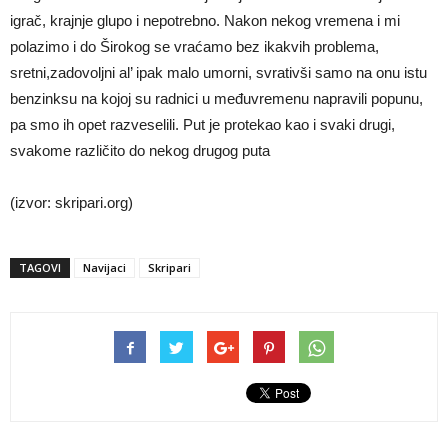
igrač, krajnje glupo i nepotrebno. Nakon nekog vremena i mi
polazimo i do Širokog se vraćamo bez ikakvih problema,
sretni,zadovoljni al’ ipak malo umorni, svrativši samo na onu istu
benzinksu na kojoj su radnici u međuvremenu napravili popunu,
pa smo ih opet razveselili. Put je protekao kao i svaki drugi,
svakome različito do nekog drugog puta
(izvor: skripari.org)
TAGOVI
Navijaci
Skripari