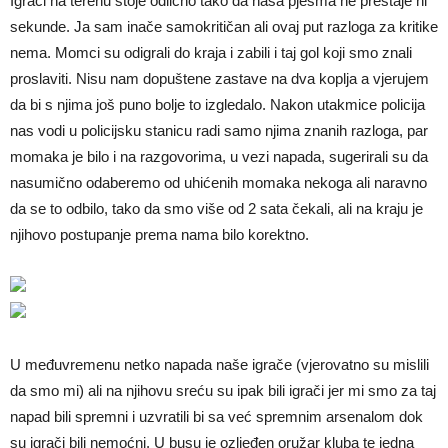
Igrači na terenu stoje odlično tako da naša pjesma ne prestaje ni
sekunde. Ja sam inače samokritičan ali ovaj put razloga za kritike
nema. Momci su odigrali do kraja i zabili i taj gol koji smo znali
proslaviti. Nisu nam dopuštene zastave na dva koplja a vjerujem
da bi s njima još puno bolje to izgledalo. Nakon utakmice policija
nas vodi u policijsku stanicu radi samo njima znanih razloga, par
momaka je bilo i na razgovorima, u vezi napada, sugerirali su da
nasumično odaberemo od uhićenih momaka nekoga ali naravno
da se to odbilo, tako da smo više od 2 sata čekali, ali na kraju je
njihovo postupanje prema nama bilo korektno.
U međuvremenu netko napada naše igrače (vjerovatno su mislili
da smo mi) ali na njihovu sreću su ipak bili igrači jer mi smo za taj
napad bili spremni i uzvratili bi sa već spremnim arsenalom dok
su igrači bili nemoćni. U busu je ozljeđen oružar kluba te jedna