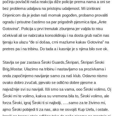
počinju povlačiti naša reakcija diže policije prema nama a oni se
bez problema udaljava na pristojnu udaljenost. Mi iziritirani
činjenicom da je jedan naš momak pogođen, probamo provaliti
ogradu i prisutne častimo sa par prigodnih pjesmica tipa „Ante
Gotovina“. Policija u prvi trenutak zbunjena jer valjda to nisu
očekivali ali se nabrzaka konsolidiraju i na dosta grub način nas
tjeraju ka ulazu “đe si došaa, crni mazlume kakav Gotovina” na
pretres pa i na tribinu. Do tada a i kasnije je s njima bilo sve ok.
Stavlja se par zastava Široki Guards,Škripari, Škripari Široki
Brig,Mostar. Ulazimo na tribinu i nastavljamo sa prozivkama i
onda započinjemo navijanje samo za naš klub. Odavno nismo
ovako dobro zvučali, pjevalo se odlično dobre pjesme a
najvažnije svi su navijali. Išli smo sa vama, ooo Široki volimo, Oj
Široki mi te volimo, kakva su vremena bila to, Široki volimo, ale
forza Široki, igraj Široki ti si najbolji, …..samo za te živimo mi,
ajmo Široki pobijedi ti za nas, ako ne osvojiš Kup Uefa, i ostale.