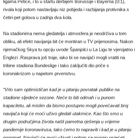
ligama Petice, i to u startu derbijem Borussije i Bayerna (0:1),
rivala koji potom nastavljaju niz pobjeda i razbijanja protivnika s
četiri-pet golova u zadnja dva kola.
Na stadionima nema gledatelja i atmosfera je neodrživa u tom
obliku, ali efekt navijanja bit će montiran u TV prijenosima. Nakon
njemačkog Skya tu opciju uvode Španjolci u La Ligu te vjerojatno i
Englezi .Rasprava još traje, iako bi se navijači mogli vratiti na
tribine stadiona Bundeslige i tako zaključiti dio priče s
koronakrizom u napetom prvenstvu.
“Vrlo sam optimističan kad je u pitanju povratak publike na
stadione sljedeće sezone. Neće to biti odmah i u punom
kapacitetu, ali mislim da bismo postupno mogli povećavati broj
navijača koji će moći uživo gledati utakmice. Kao što smo u
drugim područjima života našli pametna rješenja u vrijeme
pandemije koronavirusa, tako ćemo to napraviti i kad je u pitanju
nogomet. Navijači će moći uživati i pritom se moraju osjećati