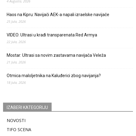
4 Augusta, 2026
Haos na Kipru: Navijači AEK-a napali izraelske navijače
25 Jula, 2026
VIDEO: Ultrasi u krađi transparenata Red Armya
22 Jula, 2026
Mostar: Ultrasi sa novim zastavama navijača Veleža
21 Jula, 2026
Otmica maloljetnika na Kaluđerici zbog navijanja?
18 Jula, 2026
IZABERI KATEGORIJU
NOVOSTI
TIFO SCENA