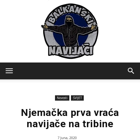
Balkanski
Novosti
SVIJET
Navijaci
Njemačka prva vraća
navijače na tribine
7 Juna, 2020