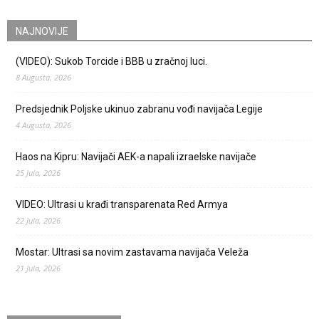
NAJNOVIJE
(VIDEO): Sukob Torcide i BBB u zračnoj luci.
8 Augusta, 2026
Predsjednik Poljske ukinuo zabranu vođi navijača Legije
4 Augusta, 2026
Haos na Kipru: Navijači AEK-a napali izraelske navijače
25 Jula, 2026
VIDEO: Ultrasi u krađi transparenata Red Armya
22 Jula, 2026
Mostar: Ultrasi sa novim zastavama navijača Veleža
21 Jula, 2026