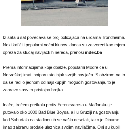
Iz sata u sat povećava se broj policajaca na ulicama Trondheima.
Neki kafići i popularni noćni klubovi danas su zatvoreni kao mjera
opreza za slučaj navijačkih nereda, prenosi
index.ba
Prema informacijama koje doalze, popularni Modre će u
Norveškoj imati potporu stotinjak svojih navijača. S obzirom na to
da se radi o jednom od najskupljih mogućih gostovanja, to je
zapravo sasvim pristojna brojka.
Inače, trećem pretkolu protiv Ferencvarosa u Mađarsku je
putovalo oko 1000 Bad Blue Boysa, a i u Gruziji na gostovanju
kod Saburtala na stadionu ih se našlo desetak, iako je Dinamo
imao zabranu prodaje ulaznica svojim navijačima. Oni su kupili