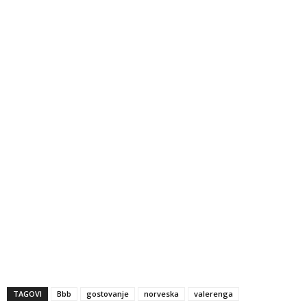
TAGOVI
Bbb
gostovanje
norveska
valerenga