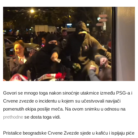
Govori se mnogo toga nakon sinoćnje utakmice između PSG-a i
Crvene zvezde o incidentu u kojem su učestvovali navijači
pomenutih ekipa poslije meča. Na ovom snimku u odnosu na
prethodne
se dosta toga vidi.
Pristalice beogradske Crvene Zvezde sjede u kafiću i ispijaju piće