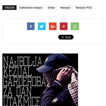
TAGOVI
balkanski navijaci
Delije
Navijaci
Navijaci PSG