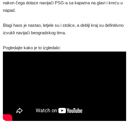
nakon čega dolaze navijači PSG-a sa kapama na glavi i kreću u
napad.
Blagi haos je nastao, letjele su i stolice, a deblji kraj su definitivno
izvukli navijači beogradskog tima.
Pogledajte kako je to izgledalo: