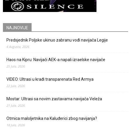
NAJNOVIJE
Predsjednik Poljske ukinuo zabranu vođi navijača Legije
4 Augusta, 2026
Haos na Kipru: Navijači AEK-a napali izraelske navijače
25 Jula, 2026
VIDEO: Ultrasi u krađi transparenata Red Armya
22 Jula, 2026
Mostar: Ultrasi sa novim zastavama navijača Veleža
21 Jula, 2026
Otmica maloljetnika na Kaluđerici zbog navijanja?
18 Jula, 2026