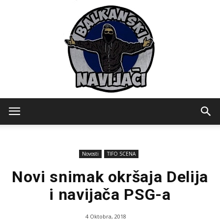
Balkanski
Novosti
TIFO SCENA
Navijaci
Novi snimak okršaja Delija
i navijača PSG-a
4 Oktobra, 2018