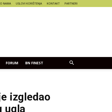
O NAMA
USLOVI KORIŠTENJA
KONTAKT
PARTNERI
FORUM
BN FINEST
je izgledao
g ugla