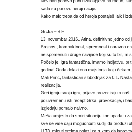
Novinari ponovo puni hvalospjeva na račun, istog 
sada su ponovo heroji nacije.
Kako malo treba da od heroja postaješ laik i izda
Grčka – BiH
13. novembar 2016., Atina, definitivno jedno od 
Brojnost, kompaktnost, spremnost i naravno ono 
ne spomenuti i druge navijače koji su tu bili, m
Počelo je, igra fantastična, imamo incijativu, 
godina! Onda dolazi ona majstorija koju čekam
Mali Princ, fantastičan slobodnjak za 0:1. Nast
realizacija.
Grci igraju svoju igru, prljavo provociraju a na
poluvremenu isti recept Grka: provokacije, i baš
izgledaju pomalo naivno.
Meša umjesto da smiri situaciju i on upada u za
sve se više daju mogućnosti sudiji da produži 
U 78. minuti grcima polazi za rukom da isprovoci