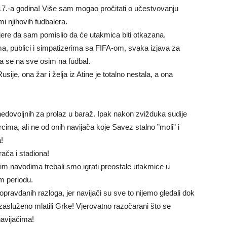
017.-a godina! Više sam mogao pročitati o učestvovanju
mi njihovih fudbalera.
mjere da sam pomislio da će utakmica biti otkazana.
čima, publici i simpatizerima sa FIFA-om, svaka izjava za
la se na sve osim na fudbal.
ije, ona žar i želja iz Atine je totalno nestala, a ona
 nedovoljnih za prolaz u baraž. Ipak nakon zvižduka sudije
cima, ali ne od onih navijača koje Savez stalno ”moli” i
!
rača i stadiona!
im navodima trebali smo igrati preostale utakmice u
nom periodu.
 opravdanih razloga, jer navijači su sve to nijemo gledali dok
zasluženo mlatili Grke! Vjerovatno razočarani što se
navijačima!