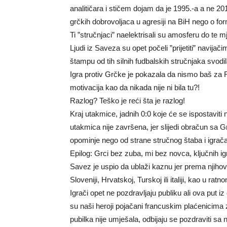
analitičara i stičem dojam da je 1995.-a a ne 2
grčkih dobrovoljaca u agresiji na BiH nego o for
Ti ”stručnjaci” naelektrisali su amosferu do te 
Ljudi iz Saveza su opet počeli ”prijetiti” navija
štampu od tih silnih fudbalskih stručnjaka svodi
Igra protiv Grčke je pokazala da nismo baš za Rus
motivacija kao da nikada nije ni bila tu?!
Razlog? Teško je reći šta je razlog!
Kraj utakmice, jadnih 0:0 koje će se ispostaviti
utakmica nije završena, jer slijedi obračun sa Gr
opominje nego od strane stručnog štaba i igrača
Epilog: Grci bez zuba, mi bez novca, ključnih ig
Savez je uspio da ublaži kaznu jer prema njihov
Sloveniji, Hrvatskoj, Turskoj ili italiji, kao u rat
Igrači opet ne pozdravljaju publiku ali ova put iz
su naši heroji pojačani francuskim plaćenicima 
pubilka nije umješala, odbijaju se pozdraviti sa 