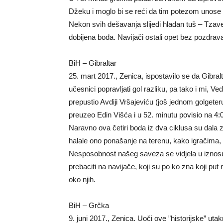
Džeku i moglo bi se reći da tim potezom unose
Nekon svih dešavanja slijedi hladan tuš – Tzav
dobijena boda. Navijači ostali opet bez pozdrav
BiH – Gibraltar
25. mart 2017., Zenica, ispostavilo se da Gibralta
učesnici popravljati gol razliku, pa tako i mi, Ve
prepustio Avdiji Vršajeviću (još jednom golgete
preuzeo Edin Višća i u 52. minutu povisio na 4:0
Naravno ova četiri boda iz dva ciklusa su dala 
halale ono ponašanje na terenu, kako igračima, 
Nesposobnost našeg saveza se vidjela u iznos
prebaciti na navijače, koji su po ko zna koji put
oko njih.
BiH – Grčka
9. juni 2017., Zenica. Uoči ove ”historijske” ut