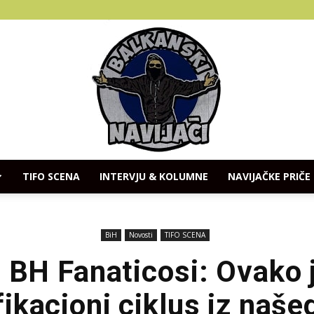
TIFO SCENA
INTERVJU & KOLUMNE
NAVIJAČKE PRIČE
Balkanski
BiH
Novosti
TIFO SCENA
e BH Fanaticosi: Ovako 
fikacioni ciklus iz naše
Navijaci