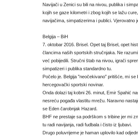
Navijači u Zenici su bili na nivou, publika i simpa
kojih se gaze kilometri i zbog kojih se lažu cure
navijačima, simpatizerima i publici. Vjerovatno j
Belgija – BiH
7. oktobar 2016. Brisel. Opet taj Brisel, opet hi
člancima naših sportskih stručnjaka. Ne razum
već pobijedili. Stručni štab na nivou, igrači spre
simpatizeri i publika standardno tu.
Počelo je. Belgija ”neočekivano” pritišće, mi se
hercegovački sportski novinar.
Onda dolazi taj kobni 26. minut, Emir Spahić nas
nesreću pogađa vlastitu mrežu. Naravno nastaje r
se Eden čarobnjak Hazard.
BHF ne prestaje sa podrškom s tribine jer mi zn
tu radi navijanja, radi fudbala i čisto iz ljubavi.
Drugo poluvrijeme je haman uplovilo kad odjedno