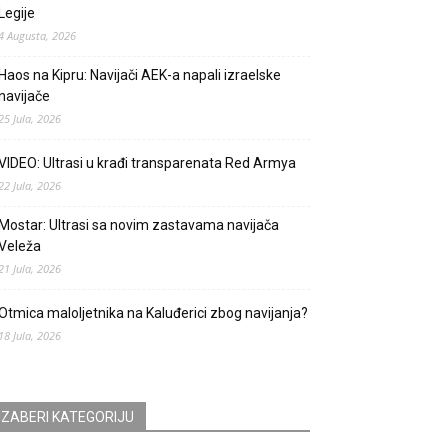
Legije
4 Augusta, 2026
Haos na Kipru: Navijači AEK-a napali izraelske
navijače
25 Jula, 2026
VIDEO: Ultrasi u krađi transparenata Red Armya
22 Jula, 2026
Mostar: Ultrasi sa novim zastavama navijača
Veleža
21 Jula, 2026
Otmica maloljetnika na Kaluđerici zbog navijanja?
18 Jula, 2026
IZABERI KATEGORIJU