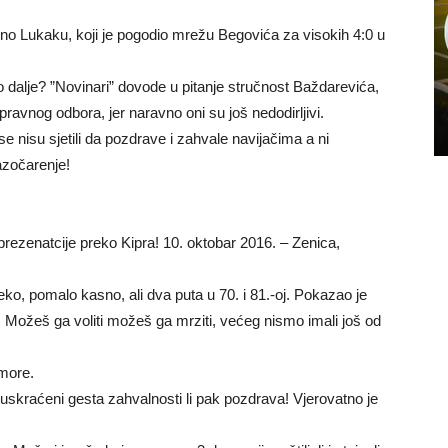
ečeno Lukaku, koji je pogodio mrežu Begovića za visokih 4:0 u
o dalje? ”Novinari” dovode u pitanje stručnost Baždarevića,
pravnog odbora, jer naravno oni su još nedodirljivi.
se nisu sjetili da pozdrave i zahvale navijačima a ni
razočarenje!
prezenatcije preko Kipra! 10. oktobar 2016. – Zenica,
ko, pomalo kasno, ali dva puta u 70. i 81.-oj. Pokazao je
ut. Možeš ga voliti možeš ga mrziti, većeg nismo imali još od
omore.
li uskraćeni gesta zahvalnosti li pak pozdrava! Vjerovatno je