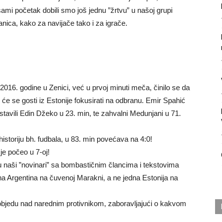
mi početak dobili smo još jednu ”žrtvu” u našoj grupi
nica, kako za navijače tako i za igrače.
016. godine u Zenici, već u prvoj minuti meča, činilo se da
e se gosti iz Estonije fokusirati na odbranu. Emir Spahić
stavili Edin Džeko u 23. min, te zahvalni Medunjani u 71.
 historiju bh. fudbala, u 83. min povećava na 4:0!
je počeo u 7-oj!
naši ”novinari” sa bombastičnim člancima i tekstovima
a Argentina na čuvenoj Marakni, a ne jedna Estonija na
i pobjedu nad narednim protivnikom, zaboravljajući o kakvom