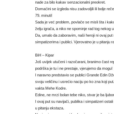
nade za bilo kakav senzacionalni preokret.
Domaćini se izgleda nisu zadovoljili ili bolje r
79. minuti!
Sada je već problem, povlače se misli šta i kak
želju igrača, a niko ne spominje rad tog nekog u
Da, umalo da zaboravim, naši heroji ni ovaj put 
simpatizerima i publici. Vjerovatno je u pitanju 
BiH – Kipar
Još uvijek utučeni i razočarani, branimo čast re
podrška je tu i ne prestaje, vjerujemo da mogu!
I naravno predstavio se publici Grande Edin Dže
svoju veličinu i usrećio naciju po ko zna koji p
vakta Mehe Kodre.
Edine, ne mrzi bolan tebe niko, stvar je ba ljub
I ovaj put su navijači, publika i simpatizeri osta
u pitanju ekstaza.