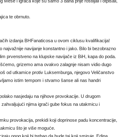
Meše i igrača koje su samo 3 dana prije roštiljali i otpisali,
jica te obrnuto.
jačih izdanja BHFanaticosa u ovom ciklusu kvalifikacija!
najvažnije navijanje konstantno i jako. Bilo bi bezobrazno
islim prvenstveno na klupske navijače iz BiH, kapa do poda.
pritišćemo, grizemo ama ovakvo zalagnje nisam vidio dugo
 još od utkamice protiv Luksemburga, njegovo Veličanstvo
avljamo istim tempom i stvamo šanse ali nas handri
ši polako nasjedaju na njihove provokacije. U drugom
 zahvaljujući njima igrači gube fokus na utakmicu i
mku provokacija, prekidi koji doprinose padu koncentracije,
utakmicu što je više moguće.
raju onog koji bi trebao da bude taj koji smiruje, Edina