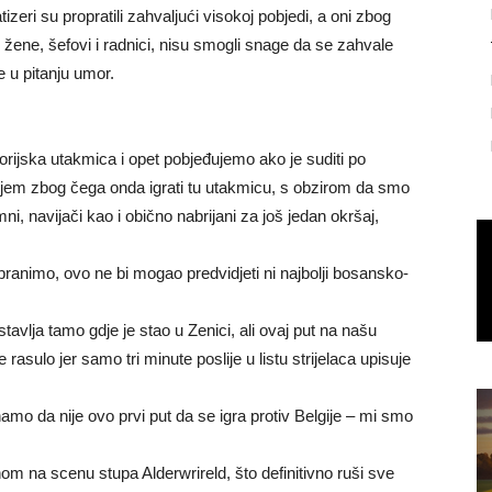
tizeri su propratili zahvaljući visokoj pobjedi, a oni zbog
, žene, šefovi i radnici, nisu smogli snage da se zahvale
e u pitanju umor.
storijska utakmica i opet pobjeđujemo ako je suditi po
ijem zbog čega onda igrati tu utakmicu, s obzirom da smo
mni, navijači kao i obično nabrijani za još jedan okršaj,
 branimo, ovo ne bi mogao predvidjeti ni najbolji bosansko-
tavlja tamo gdje je stao u Zenici, ali ovaj put na našu
asulo jer samo tri minute poslije u listu strijelaca upisuje
amo da nije ovo prvi put da se igra protiv Belgije – mi smo
m na scenu stupa Alderwrireld, što definitivno ruši sve