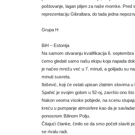
poštovanje, lagan plijen za naše momke. Pred sa
reprezentaciju Gibraltara, do tada jedna nepozna
Grupa H
BiH – Estonija
Na samom otvaranju kvalifikacija 6. septembra 2
ćemo gledati samo našu ekipu koja napada dok ć
je načeo mrežu već u 7. minuti, a golijadu su na
minuti susreta.
Ibišević, koji će ostati upisan zlatnim slovima u
Spahić je svojim golom u 92-oj, završio ono što 
Nakon veoma visoke pobjede, na scenu stupaju 
kreću u pumpanje atmosfere kao da je savladan
ponosnom Bilinom Polju.
Čitajući članke, činilo se da smo počeli slavit
se rivalu radi.