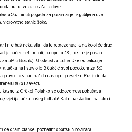
 dodatnu nervozu u naše redove.
elas u 95. minuti pogađa za poravnanje, izgubljena dva
a, vjerovatno stanje šoka!
r i nije baš neka sila i da je reprezentacija na kojoj će drugi
dad je načeo u 4. minuti, pa opet u 43., poslije je posao
ru sa SP u Brazilu). U odsustvu Edina Džeke, palicu je
, a tačku na i stavio je Bičakčić svoj pogotkom za 5:0.
za pravo ”novinarima” da nas opet presele u Rusiju te da
treneru tako i savezu!
u kazne iz Grčke! Polahko se odgovornost pokušava
 najsvjetlija tačka našeg fudbala! Kako na stadionima tako i
akmice čitam članke ”poznatih” sportskih novinara i