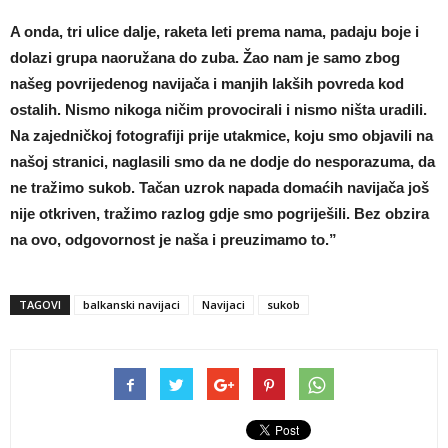
A onda, tri ulice dalje, raketa leti prema nama, padaju boje i
dolazi grupa naoružana do zuba. Žao nam je samo zbog
našeg povrijedenog navijača i manjih lakših povreda kod
ostalih. Nismo nikoga ničim provocirali i nismo ništa uradili.
Na zajedničkoj fotografiji prije utakmice, koju smo objavili na
našoj stranici, naglasili smo da ne dodje do nesporazuma, da
ne tražimo sukob. Tačan uzrok napada domaćih navijača još
nije otkriven, tražimo razlog gdje smo pogriješili. Bez obzira
na ovo, odgovornost je naša i preuzimamo to.”
TAGOVI
balkanski navijaci
Navijaci
sukob