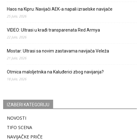
Haos na Kipru: Navijači AEK-a napali izraelske navijače
25 Jula, 2026
VIDEO: Ultrasi u krađi transparenata Red Armya
22 Jula, 2026
Mostar: Ultrasi sa novim zastavama navijača Veleža
21 Jula, 2026
Otmica maloljetnika na Kaluđerici zbog navijanja?
18 Jula, 2026
IZABERI KATEGORIJU
NOVOSTI
TIFO SCENA
NAVIJAČKE PRIČE