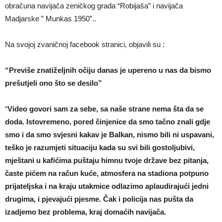
obračuna navijača zeničkog grada “Robijaša” i navijača
Madjarske ” Munkas 1950”..
Na svojoj zvaničnoj facebook stranici, objavili su :
“Previše znatiželjnih očiju danas je upereno u nas da bismo
prešutjeli ono što se desilo”
“
Video govori sam za sebe, sa naše strane nema šta da se
doda. Istovremeno, pored činjenice da smo tačno znali gdje
smo i da smo svjesni kakav je Balkan, nismo bili ni uspavani,
teško je razumjeti situaciju kada su svi bili gostoljubivi,
mještani u kafićima puštaju himnu tvoje države bez pitanja,
časte pićem na račun kuće, atmosfera na stadiona potpuno
prijateljska i na kraju utakmice odlazimo aplaudirajući jedni
drugima, i pjevajući pjesme. Čak i policija nas pušta da
izadjemo bez problema, kraj domaćih navijača.