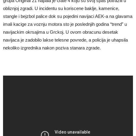
grupa Original 21 napala je Gate 4 koju su svoj spas potrazili u
obliznjoj zgradi. U incidentu su koriscene baklje, kamenice,
stangle i bejzbol palice dok su pojedini navijaci AEK-a na glavama
imali kacige za voznju motora sto je poslednjih godina “trend” u
navijackim okrsajima u Grckoj. U ovom obracunu desetak
navijaca je zadobilo lakse telesne povrede, a policija je uhapsila
nekoliko izgrednika nakon poziva stanara zgrade.