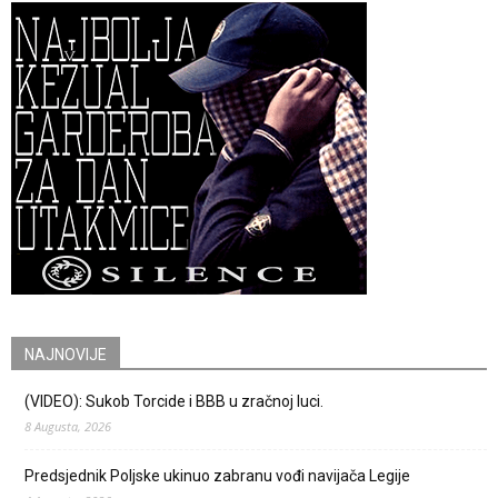
NAJNOVIJE
(VIDEO): Sukob Torcide i BBB u zračnoj luci.
8 Augusta, 2026
Predsjednik Poljske ukinuo zabranu vođi navijača Legije