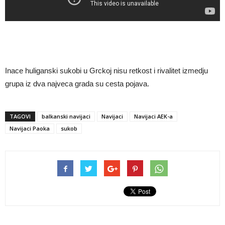
Inace huliganski sukobi u Grckoj nisu retkost i rivalitet izmedju
grupa iz dva najveca grada su cesta pojava.
TAGOVI
balkanski navijaci
Navijaci
Navijaci AEK-a
Navijaci Paoka
sukob