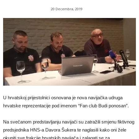
20 Decembra, 2019
U hrvatskoj prijestolnici osnovana je nova navijačka udruga
hrvatske reprezentacije pod imenom “Fan club Budi ponosan”.
Na svečanom predstavljanju navijači su zatražili smjenu fiktivnog
predsjednika HNS-a Davora Šukera te naglasili kako oni žele
okupiti sve frakcije hrvatskih navijača i zalagati se za