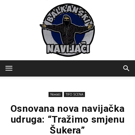
Balkanski
Novosti
TIFO SCENA
Navijaci
Osnovana nova navijačka
udruga: “Tražimo smjenu
Šukera”