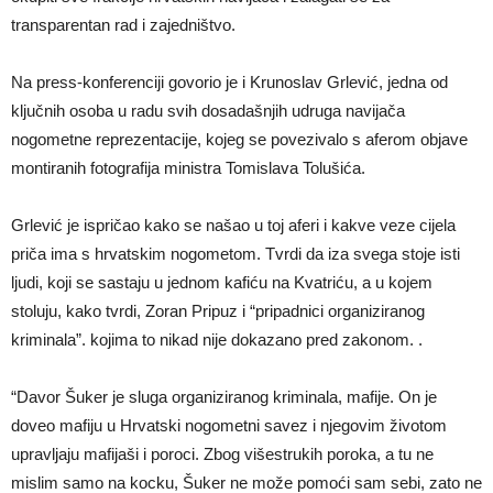
transparentan rad i zajedništvo.
Na press-konferenciji govorio je i Krunoslav Grlević, jedna od
ključnih osoba u radu svih dosadašnjih udruga navijača
nogometne reprezentacije, kojeg se povezivalo s aferom objave
montiranih fotografija ministra Tomislava Tolušića.
Grlević je ispričao kako se našao u toj aferi i kakve veze cijela
priča ima s hrvatskim nogometom. Tvrdi da iza svega stoje isti
ljudi, koji se sastaju u jednom kafiću na Kvatriću, a u kojem
stoluju, kako tvrdi, Zoran Pripuz i “pripadnici organiziranog
kriminala”. kojima to nikad nije dokazano pred zakonom. .
“Davor Šuker je sluga organiziranog kriminala, mafije. On je
doveo mafiju u Hrvatski nogometni savez i njegovim životom
upravljaju mafijaši i poroci. Zbog višestrukih poroka, a tu ne
mislim samo na kocku, Šuker ne može pomoći sam sebi, zato ne