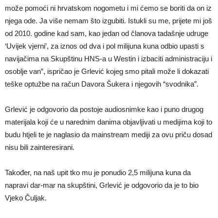
može pomoći ni hrvatskom nogometu i mi ćemo se boriti da on iz
njega ode. Ja više nemam što izgubiti. Istukli su me, prijete mi još
od 2010. godine kad sam, kao jedan od članova tadašnje udruge
‘Uvijek vjerni’, za iznos od dva i pol milijuna kuna odbio upasti s
navijačima na Skupštinu HNS-a u Westin i izbaciti administraciju i
osoblje van”, ispričao je Grlević kojeg smo pitali može li dokazati
teške optužbe na račun Davora Šukera i njegovih “svodnika”.
Grlević je odgovorio da postoje audiosnimke kao i puno drugog
materijala koji će u narednim danima objavljivati u medijima koji to
budu htjeli te je naglasio da mainstream mediji za ovu priču dosad
nisu bili zainteresirani.
Također, na naš upit tko mu je ponudio 2,5 milijuna kuna da
napravi dar-mar na skupštini, Grlević je odgovorio da je to bio
Vjeko Čuljak.