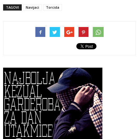
TAGOVI
Navijaci
Torcida