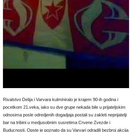
Rivalstvo Delija i Varvara kulminiralo je krajem 90-ih godina i
pocetkom 21.veka, iako su dve grupe nekada bile u prijateljskim
odnosima posle odredjenih dogadjaja postali su zakleti neprijatelji
bar na tribini u medjusobnim susretima Crvene Zvezde i
Buducnosti. Opste je poznato da su Varvari odradili bezbroj akcija