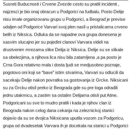
Susreti Buducnosti i Crvene Zvezde cesto su pratili incidenti ,
najzesci je bio onaj obracun u Podgorici na fudbalu. Posto Delije
nisu imale organizovanu grupu u Podgorici, a Beograd je previse
udaljen od Podgorice Varvari svoj plen nasli u pristalicama crveno
belih iz Niksica. Odluka da se napadne ova grupa donesena je
sasvim slucajno jer su pojedini clanovi Varvara videli na
drustvenim mrezama slike Delija iz Niksica. Delije su se slikale
sa obelezjima, a njihova lica nisu bila zatamljena ,a pa posto je
Crna Gora relativno mala i dosta ljudi se medjusobno poznaje,
pogotovo oni koji se “bave” istim stvarima, Varvari su odlucili da
sacekaju Delije nakon povratka sa gostovanja iz Grcke. Niksicani
su za Grcku otisli preko iz Beograda gde su pre toga odradili
jednu utakmicu, a zastim sa ostalim Delijama otisli put Atine.
Podgoricani su sve to mudro pratili i kada je njihov clan iz
Beograda nakon celog dana cekanja na zeleznickoj stanici
dojavio da su se dvojica Niksicana uputila vozom za Podgoricu,
grupa od dvadesetak Varvara ih je docekala na stanici u Podgorici