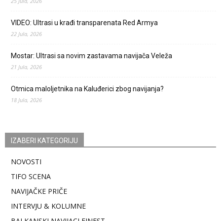
25 Jula, 2026
VIDEO: Ultrasi u krađi transparenata Red Armya
22 Jula, 2026
Mostar: Ultrasi sa novim zastavama navijača Veleža
21 Jula, 2026
Otmica maloljetnika na Kaluđerici zbog navijanja?
18 Jula, 2026
IZABERI KATEGORIJU
NOVOSTI
TIFO SCENA
NAVIJAČKE PRIČE
INTERVJU & KOLUMNE
BALKANSKI NAVIJACI FINEST