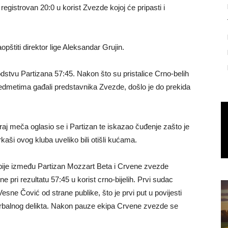
registrovan 20:0 u korist Zvezde kojoj će pripasti i
opštiti direktor lige Aleksandar Grujin.
vodstvu Partizana 57:45. Nakon što su pristalice Crno-belih
redmetima gađali predstavnika Zvezde, došlo je do prekida
raj meča oglasio se i Partizan te iskazao čuđenje zašto je
ši ovog kluba uveliko bili otišli kućama.
rbije između Partizan Mozzart Beta i Crvene zvezde
ne pri rezultatu 57:45 u korist crno-bijelih. Prvi sudac
sne Čović od strane publike, što je prvi put u povijesti
rbalnog delikta. Nakon pauze ekipa Crvene zvezde se