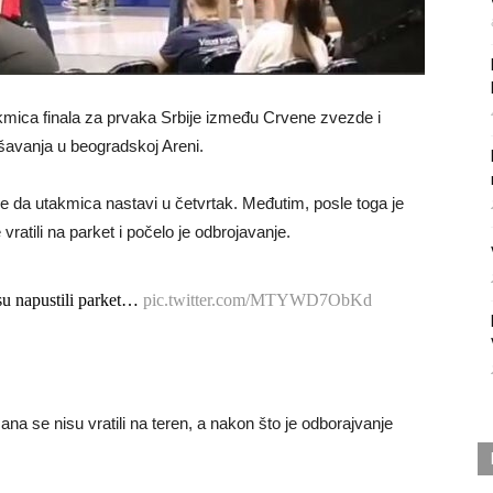
mica finala za prvaka Srbije između Crvene zvezde i
ešavanja u beogradskoj Areni.
 da utakmica nastavi u četvrtak. Međutim, posle toga je
ratili na parket i počelo je odbrojavanje.
su napustili parket…
pic.twitter.com/MTYWD7ObKd
na se nisu vratili na teren, a nakon što je odborajvanje