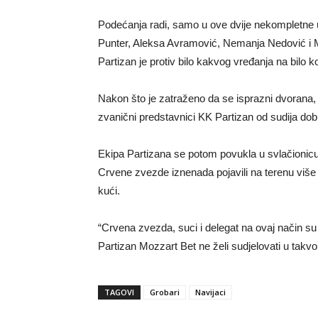
Podećanja radi, samo u ove dvije nekompletne 
Punter, Aleksa Avramović, Nemanja Nedović i M
Partizan je protiv bilo kakvog vređanja na bilo 
Nakon što je zatraženo da se isprazni dvorana, 
zvanični predstavnici KK Partizan od sudija dobi
Ekipa Partizana se potom povukla u svlačionicu i
Crvene zvezde iznenada pojavili na terenu više 
kući.
“Crvena zvezda, suci i delegat na ovaj način su 
Partizan Mozzart Bet ne želi sudjelovati u takv
TAGOVI
Grobari
Navijaci