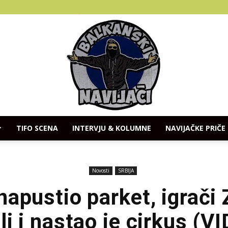
TIFO SCENA
INTERVJU & KOLUMNE
NAVIJAČKE PRIČE
Balkanski
Novosti
SRBIJA
napustio parket, igrači
ili i nastao je cirkus (V
Navijaci