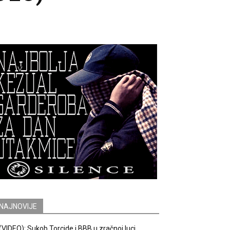
NAJNOVIJE
(VIDEO): Sukob Torcide i BBB u zračnoj luci.