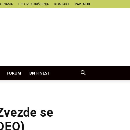
O NAMA
USLOVI KORIŠTENJA
KONTAKT
PARTNERI
FORUM
BN FINEST
 Zvezde se
IDEO)