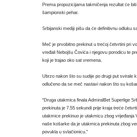
Prema propozicijama takmičenja rezultat će biti 
šampionski pehar.
Srbijanski mediji pišu da će definitivnu odluku sa
Meč je prvobitno prekinut u trećoj četvrtini pri 
vređali Nebojšu Čovića i njegovu porodicu te p
koji je trajao oko sat vremena.
Ubrzo nakon što su sudije po drugi put svirale k
odlučeno da se meč nastavi nakon što su košarka
“Druga utakmica finala AdmiralBet Superlige S
prekinuta je 7.55 sekundi prije kraja treće četvrti
utakmice prekinuo je utakmicu zbog vrijeđanja Ve
naše košarke da je utakmica prekinuta zbog ve
povukla u svlačionicu.”