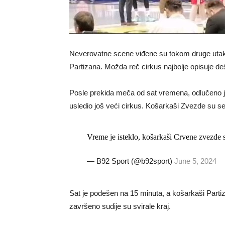
Neverovatne scene viđene su tokom druge utak
Partizana. Možda reč cirkus najbolje opisuje d
Posle prekida meča od sat vremena, odlučeno je
usledio još veći cirkus. Košarkaši Zvezde su se v
Vreme je isteklo, košarkaši Crvene zvezde 
— B92 Sport (@b92sport)
June 5, 2024
Sat je podešen na 15 minuta, a košarkaši Partiza
završeno sudije su svirale kraj.