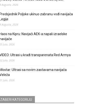
8 Augusta, 2026
Predsjednik Poljske ukinuo zabranu vođi navijača
Legije
4 Augusta, 2026
Haos na Kipru: Navijači AEK-a napali izraelske
navijače
25 Jula, 2026
VIDEO: Ultrasi u krađi transparenata Red Armya
22 Jula, 2026
Mostar: Ultrasi sa novim zastavama navijača
Veleža
21 Jula, 2026
IZABERI KATEGORIJU