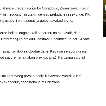
utakmice vređani su Željko Obradović, Zoran Savić, Kevin
iloš Teodosić, ali utakmice nisu prekidane ni sekunde. KK
kojoj osnovi i on to ponavlja gotovo svakodnevno.
crno-beli su dugo čekali na terenu na nastavak, da bi
li informaciju o prekidu i nastavku utakmice unutar 24 sata.
 igrači su dobili slobodne dane. Kada su se suci i igrači
od sat vremena nakon prekida, igrači Partizana su otišli
titulu državnog prvaka dodijelili Crvenoj zvezdi, a KK
om skandalu”, saopšteno je iz Partizana.