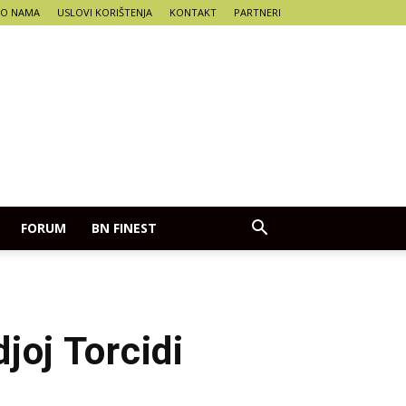
O NAMA
USLOVI KORIŠTENJA
KONTAKT
PARTNERI
FORUM
BN FINEST
joj Torcidi