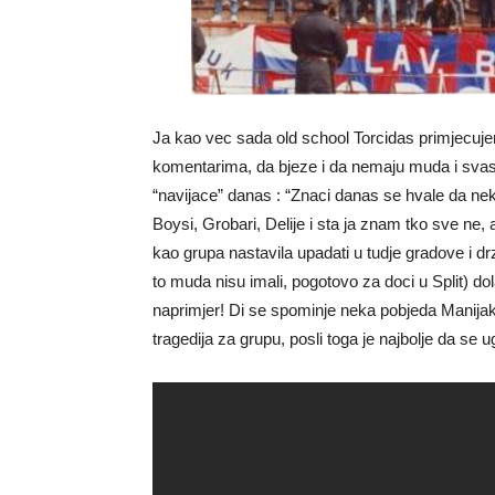
Ja kao vec sada old school Torcidas primjecujem
komentarima, da bjeze i da nemaju muda i svast
“navijace” danas : “Znaci danas se hvale da nek
Boysi, Grobari, Delije i sta ja znam tko sve ne
kao grupa nastavila upadati u tudje gradove i dr
to muda nisu imali, pogotovo za doci u Split) d
naprimjer! Di se spominje neka pobjeda Manijaka
tragedija za grupu, posli toga je najbolje da se 