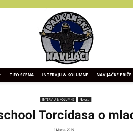
TIFO SCENA
INTERVJU & KOLUMNE
NAVIJAČKE PRIČE
Balkanski
INTERVJU & KOLUMNE
Novosti
chool Torcidasa o mlad
Navijaci
4 Marta, 2019