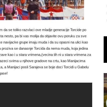
 da se toliko razvlaci ove mladje generacije Torcide po
a nesto, pa bi vas molija da objavite ovu poruku za sve
e navijacke grupe imaju muda i da su opasni na ulici kao
, a proziva se danasnje Torcida da nema muda, koja jedina
zave kao i u stara vrimena,(vecina tih ni u stara vrimena za
olazeci svima u njihove gradove na crtu, kao Manijacima
, a Manijaci posli Sarajeva se boje doci Torcidi u Gabelu
ugase!