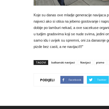
Koje su danas ove mladje generacije navijaca pizd
najveci ako si otisa na jebeno gostovanje i naprav
dobije po tamburi nekad, a ove sacekuse organizi
u tudjim gradovima koji se nude svima, jedini o
samo idu i uvijek su spremni, oni za danasnje g
pizde bez casti, a ne navijaci!!!”
TAGOVI
balkanski navijaci
Navijaci
pismo
PODIJELI
Facebook
Twitter