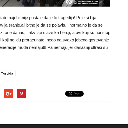
e najobicnije postale da je to tragedija! Prije si bija
ija sranje,ali bitno je da se pojavis, i normalno je da se
rane danas,i takvi se slave ka heroji, a ovi koji su nonstop
ni koji ne idu proracunato, nego na svako jebeno gostovanje
eneracije muda nemaju!!! Pa nemaju jer danasnji ultrasi su
Torcida