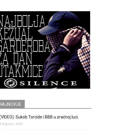
NAJNOVIJE
(VIDEO): Sukob Torcide i BBB u zračnoj luci.
8 Augusta, 2026