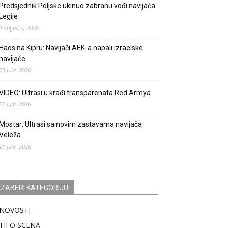
Predsjednik Poljske ukinuo zabranu vođi navijača
Legije
4 Augusta, 2026
Haos na Kipru: Navijači AEK-a napali izraelske
navijače
25 Jula, 2026
VIDEO: Ultrasi u krađi transparenata Red Armya
22 Jula, 2026
Mostar: Ultrasi sa novim zastavama navijača
Veleža
21 Jula, 2026
IZABERI KATEGORIJU
NOVOSTI
TIFO SCENA