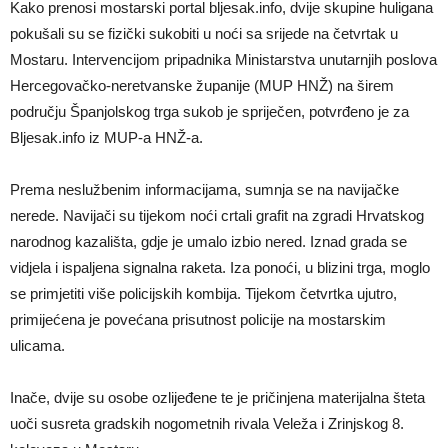
Kako prenosi mostarski portal bljesak.info, dvije skupine huligana
pokušali su se fizički sukobiti u noći sa srijede na četvrtak u
Mostaru. Intervencijom pripadnika Ministarstva unutarnjih poslova
Hercegovačko-neretvanske županije (MUP HNŽ) na širem
području Španjolskog trga sukob je spriječen, potvrđeno je za
Bljesak.info iz MUP-a HNŽ-a.
Prema neslužbenim informacijama, sumnja se na navijačke
nerede. Navijači su tijekom noći crtali grafit na zgradi Hrvatskog
narodnog kazališta, gdje je umalo izbio nered. Iznad grada se
vidjela i ispaljena signalna raketa. Iza ponoći, u blizini trga, moglo
se primjetiti više policijskih kombija. Tijekom četvrtka ujutro,
primijećena je povećana prisutnost policije na mostarskim
ulicama.
Inače, dvije su osobe ozlijeđene te je pričinjena materijalna šteta
uoči susreta gradskih nogometnih rivala Veleža i Zrinjskog 8.