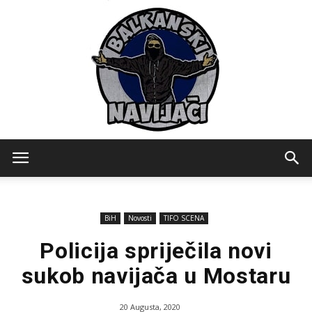
Balkanski
BiH
Novosti
TIFO SCENA
Navijaci
Policija spriječila novi
sukob navijača u Mostaru
20 Augusta, 2020