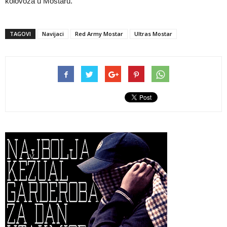
kolovoza u Mostaru.
TAGOVI
Navijaci
Red Army Mostar
Ultras Mostar