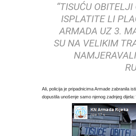
“TISUĆU OBITELJI
ISPLATITE LI PLA
ARMADA UZ 3. MAJ
SU NA VELIKIM T
NAMJERAVALI 
RU
Ali, policija je pripadnicima Armade zabranila is
dopustila unošenje samo njenog zadnjeg dijela: 