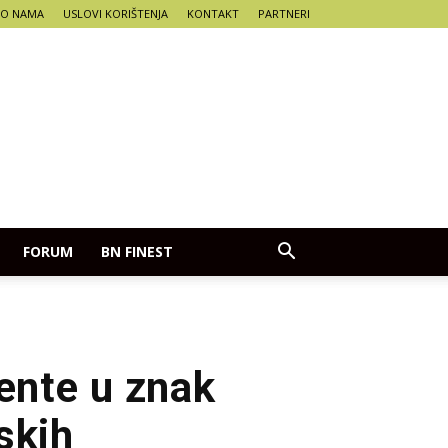
O NAMA
USLOVI KORIŠTENJA
KONTAKT
PARTNERI
FORUM
BN FINEST
rente u znak
skih