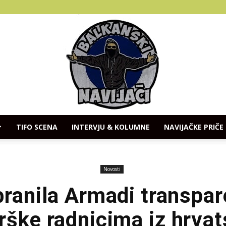
TIFO SCENA
INTERVJU & KOLUMNE
NAVIJAČKE PRIČE
Balkanski
Novosti
branila Armadi transpa
rške radnicima iz hrvat
Navijaci