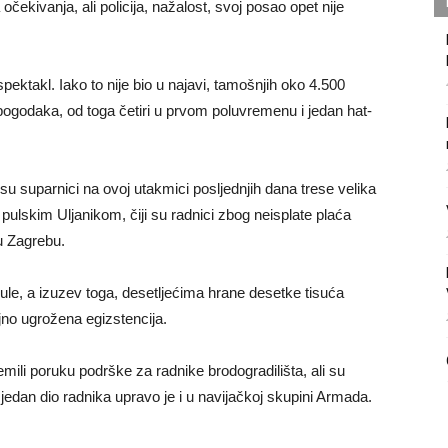
čekivanja, ali policija, nažalost, svoj posao opet nije
pektakl. Iako to nije bio u najavi, tamošnjih oko 4.500
st pogodaka, od toga četiri u prvom poluvremenu i jedan hat-
u suparnici na ovoj utakmici posljednjih dana trese velika
pulskim Uljanikom, čiji su radnici zbog neisplate plaća
 u Zagrebu.
ule, a izuzev toga, desetljećima hrane desetke tisuća
ljno ugrožena egizstencija.
mili poruku podrške za radnike brodogradilišta, ali su
 jedan dio radnika upravo je i u navijačkoj skupini Armada.