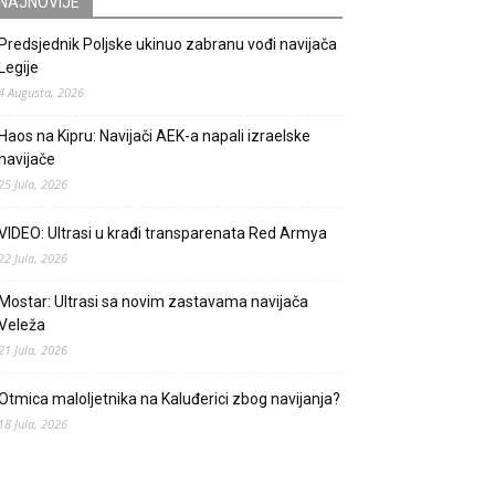
NAJNOVIJE
Predsjednik Poljske ukinuo zabranu vođi navijača
Legije
4 Augusta, 2026
Haos na Kipru: Navijači AEK-a napali izraelske
navijače
25 Jula, 2026
VIDEO: Ultrasi u krađi transparenata Red Armya
22 Jula, 2026
Mostar: Ultrasi sa novim zastavama navijača
Veleža
21 Jula, 2026
Otmica maloljetnika na Kaluđerici zbog navijanja?
18 Jula, 2026