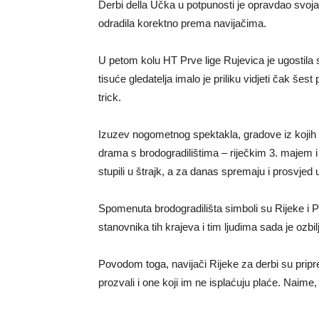
Derbi della Učka u potpunosti je opravdao svoja o
odradila korektno prema navijačima.
U petom kolu HT Prve lige Rujevica je ugostila s
tisuće gledatelja imalo je priliku vidjeti čak še
trick.
Izuzev nogometnog spektakla, gradove iz kojih s
drama s brodogradilištima – riječkim 3. majem i 
stupili u štrajk, a za danas spremaju i prosvjed
Spomenuta brodogradilišta simboli su Rijeke i P
stanovnika tih krajeva i tim ljudima sada je ozbi
Povodom toga, navijači Rijeke za derbi su pripre
prozvali i one koji im ne isplaćuju plaće. Naime,