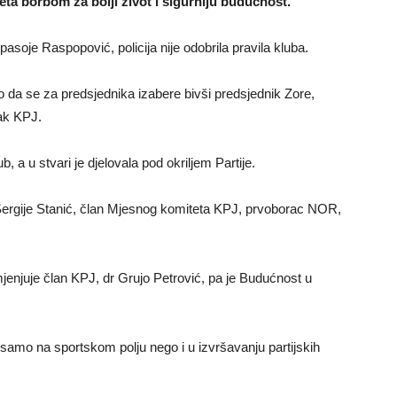
eta borbom za bolji život i sigurniju budućnost.
soje Raspopović, policija nije odobrila pravila kluba.
o da se za predsjednika izabere bivši predsjednik Zore,
zak KPJ.
, a u stvari je djelovala pod okriljem Partije.
n Sergije Stanić, član Mjesnog komiteta KPJ, prvoborac NOR,
jenjuje član KPJ, dr Grujo Petrović, pa je Budućnost u
ne samo na sportskom polju nego i u izvršavanju partijskih