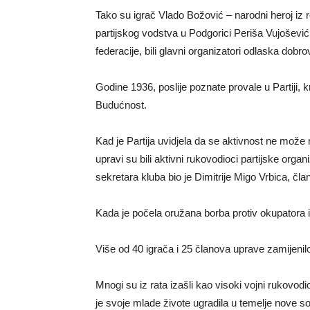
Tako su igrač Vlado Božović – narodni heroj iz 
partijskog vodstva u Podgorici Periša Vujošev
federacije, bili glavni organizatori odlaska dobr
Godine 1936, poslije poznate provale u Partiji,
Budućnost.
Kad je Partija uvidjela da se aktivnost ne može
upravi su bili aktivni rukovodioci partijske organ
sekretara kluba bio je Dimitrije Migo Vrbica, č
Kada je počela oružana borba protiv okupatora i 
Više od 40 igrača i 25 članova uprave zamijeni
Mnogi su iz rata izašli kao visoki vojni rukovod
je svoje mlade živote ugradila u temelje nove soc