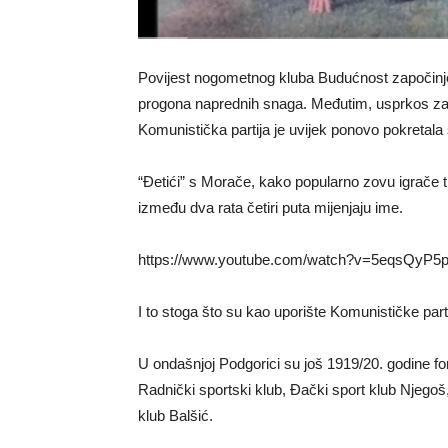
Povijest nogometnog kluba Budućnost započinj
progona naprednih snaga. Međutim, usprkos za
Komunistička partija je uvijek ponovo pokretala
“Đetići” s Morače, kako popularno zovu igrače tit
između dva rata četiri puta mijenjaju ime.
https://www.youtube.com/watch?v=5eqsQyP5
I to stoga što su kao uporište Komunističke parti
U ondašnjoj Podgorici su još 1919/20. godine for
Radnički sportski klub, Đački sport klub Njegoš
klub Balšić.