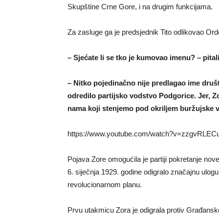
Skupštine Crne Gore, i na drugim funkcijama.
Za zasluge ga je predsjednik Tito odlikovao Ord
– Sjećate li se tko je kumovao imenu? – pital
– Nitko pojedinačno nije predlagao ime društ
odredilo partijsko vodstvo Podgorice. Jer, Zora
nama koji stenjemo pod okriljem buržujske v
https://www.youtube.com/watch?v=zzgvRLEC
Pojava Zore omogućila je partiji pokretanje nov
6. siječnja 1929. godine odigralo značajnu ulog
revolucionarnom planu.
Prvu utakmicu Zora je odigrala protiv Građanskog