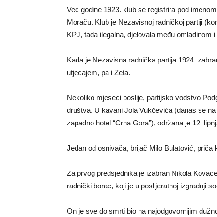
Već godine 1923. klub se registrira pod imenom Ze
Moraču. Klub je Nezavisnoj radničkoj partiji (ko
KPJ, tada ilegalna, djelovala među omladinom 
Kada je Nezavisna radnička partija 1924. zabra
utjecajem, pa i Zeta.
Nekoliko mjeseci poslije, partijsko vodstvo Po
društva. U kavani Jola Vukčevića (danas se na
zapadno hotel “Crna Gora”), održana je 12. lip
Jedan od osnivača, brijač Milo Bulatović, priča
Za prvog predsjednika je izabran Nikola Kovačev
radnički borac, koji je u poslijeratnoj izgradnji 
On je sve do smrti bio na najodgovornijim duž