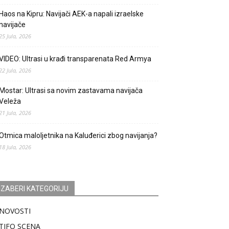
Haos na Kipru: Navijači AEK-a napali izraelske
navijače
25 Jula, 2026
VIDEO: Ultrasi u krađi transparenata Red Armya
22 Jula, 2026
Mostar: Ultrasi sa novim zastavama navijača
Veleža
21 Jula, 2026
Otmica maloljetnika na Kaluđerici zbog navijanja?
18 Jula, 2026
IZABERI KATEGORIJU
NOVOSTI
TIFO SCENA