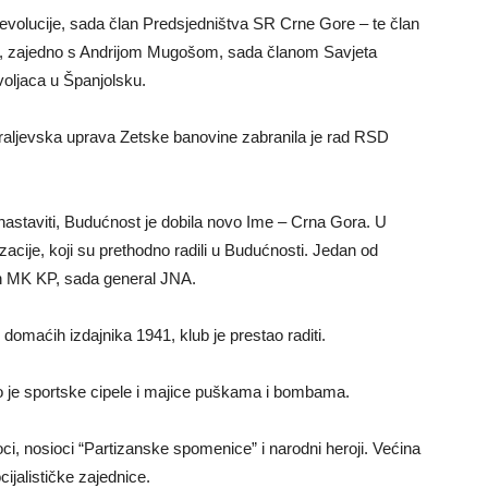
revolucije, sada član Predsjedništva SR Crne Gore – te član
ić, zajedno s Andrijom Mugošom, sada članom Savjeta
ovoljaca u Španjolsku.
 kraljevska uprava Zetske banovine zabranila je rad RSD
 nastaviti, Budućnost je dobila novo Ime – Crna Gora. U
izacije, koji su prethodno radili u Budućnosti. Jedan od
lan MK KP, sada general JNA.
domaćih izdajnika 1941, klub je prestao raditi.
lo je sportske cipele i majice puškama i bombama.
ioci, nosioci “Partizanske spomenice” i narodni heroji. Većina
ijalističke zajednice.