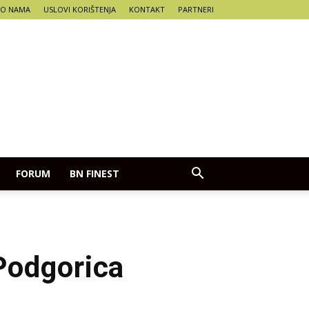
O NAMA
USLOVI KORIŠTENJA
KONTAKT
PARTNERI
FORUM
BN FINEST
 Podgorica