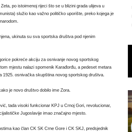
ta, po istoimenoj rijeci što se u blizini grada ulijeva u
munista) služio kao važno političko uporište, preko kojega je
i narodom.
njena, ukinuta su sva sportska društva pod njenim
dgorice pokreće akciju za osnivanje novog sportskog
 tom mjestu nalazi spomenik Karađorđu, a pedeset metara
nja 1925. osnivačka skupština novog sportskog društva.
 kako je novo društvo dobilo ime Zora.
ić, tada visoki funkcionar KPJ u Crnoj Gori, revolucionar,
socijalističke Jugoslavije imao značajno mjesto.
nostima kao član CK SK Crne Gore i CK SKJ, predsjednik