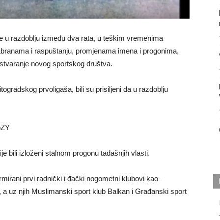
e u razdoblju između dva rata, u teškim vremenima
branama i raspuštanju, promjenama imena i progonima,
 stvaranje novog sportskog društva.
ogradskog prvoligaša, bili su prisiljeni da u razdoblju
pZY
je bili izloženi stalnom progonu tadašnjih vlasti.
mirani prvi radnički i đački nogometni klubovi kao –
, a uz njih Muslimanski sport klub Balkan i Građanski sport