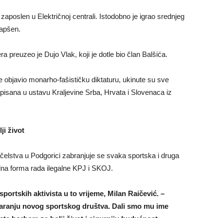
zaposlen u Električnoj centrali. Istodobno je igrao srednjeg
hapšen.
a preuzeo je Dujo Vlak, koji je dotle bio član Balšića.
e objavio monarho-fašističku diktaturu, ukinute su sve
apisana u ustavu Kraljevine Srba, Hrvata i Slovenaca iz
ji život
elstva u Podgorici zabranjuje se svaka sportska i druga
lna forma rada ilegalne KPJ i SKOJ.
sportskih aktivista u to vrijeme, Milan Raičević. –
stvaranju novog sportskog društva. Dali smo mu ime