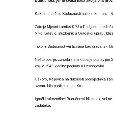
Budućnost, jer je svaka naša akcija bila prož
Kako se na čelu Budućnosti nalazio komunist Spa
Zato je Mjesni komitet KPJ u Podgorici predloži
Niko Keljević, službenik u Gradskoj upravi, bli
Tako je Budućnost verificirana kao građanski klub
Nešto poslije, za sekretara kluba je postavlje
koji je 1943. godine poginuo u Hercegovini.
Uskoro, Keljevića na dužnosti predsjednika zam
svemu bila partijsko stjecište.
Igrači i rukovodioci Budućnosti bili su aktivni 
zadataka.