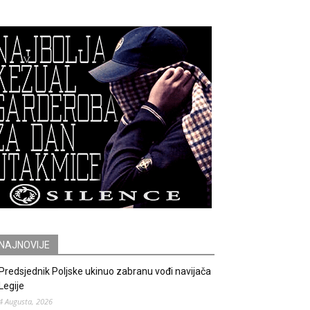
NAJNOVIJE
Predsjednik Poljske ukinuo zabranu vođi navijača
Legije
4 Augusta, 2026