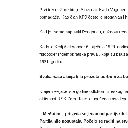
Prvi trener Zore bio je Slovenac Karlo Vugrinec, 
pomagača. Kao član KPJ često je proganjan i 
Kad je morao napustiti Podgoricu, dužnost trener
Kada je Kralj Aleksandar 6. siječnja 1929. godin
“slobode” i “demokratska prava”, koja su bila z
1921. godine.
Svaka naša akcija bila prožeta borbom za bol
Krajem veljače iste godine odlukom Sreskog nač
aktivnost RSK Zora. Tako je ugušena i ova lega
– Međutim – prisjeća se jedan od partijskih i 
Partija nije posustala. Počelo se raditi na 