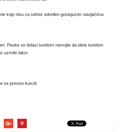
te koje nisu za sektor određen gostujucim navijačima
lom. Peske se dolazi tunelom nemojte da idete tunelom
z uzmite taksi
 se previse kurciti