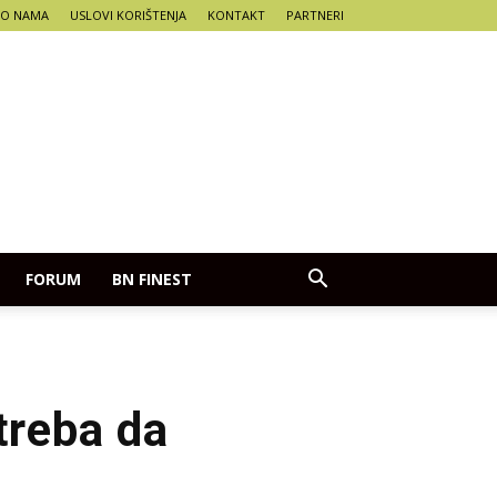
O NAMA
USLOVI KORIŠTENJA
KONTAKT
PARTNERI
FORUM
BN FINEST
treba da