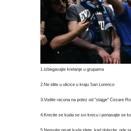
1.Izbegavajte kretanje u grupama
2.Ne idite u ulicice u kraju San Lorenco
3.Vodite racuna na potez od ”stajge” Ćezare Ros
4.Krecite se kuda se svi krecu i ponasajte se kao
5.Nemojte pisati kuda idete, kad dolazite, gde s