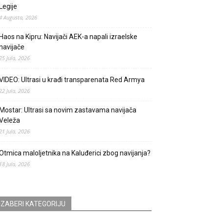
Legije
4 Augusta, 2026
Haos na Kipru: Navijači AEK-a napali izraelske
navijače
25 Jula, 2026
VIDEO: Ultrasi u krađi transparenata Red Armya
22 Jula, 2026
Mostar: Ultrasi sa novim zastavama navijača
Veleža
21 Jula, 2026
Otmica maloljetnika na Kaluđerici zbog navijanja?
18 Jula, 2026
IZABERI KATEGORIJU