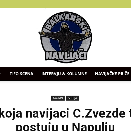
TIFO SCENA
INTERVJU & KOLUMNE
NAVIJAČKE PRIČE
Balkanski
Novosti
SRBIJA
 koja navijaci C.Zvezde 
postuju u Napulju
Navijaci