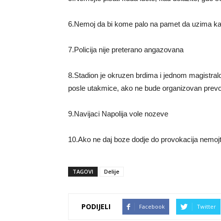
6.Nemoj da bi kome palo na pamet da uzima kar
7.Policija nije preterano angazovana
8.Stadion je okruzen brdima i jednom magistra
posle utakmice, ako ne bude organizovan prevo
9.Navijaci Napolija vole nozeve
10.Ako ne daj boze dodje do provokacija nemojte
TAGOVI
Delije
PODIJELI
Facebook
Twitter