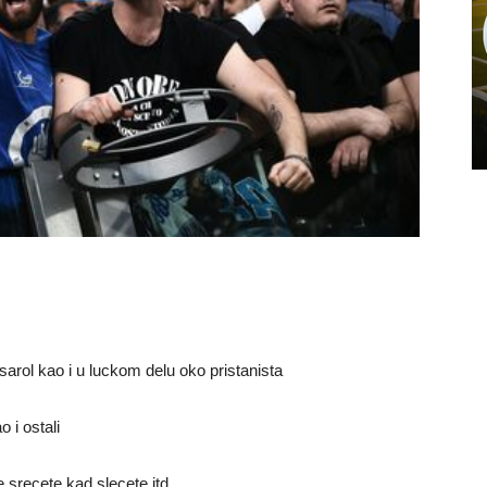
arol kao i u luckom delu oko pristanista
 i ostali
e srecete kad slecete itd.