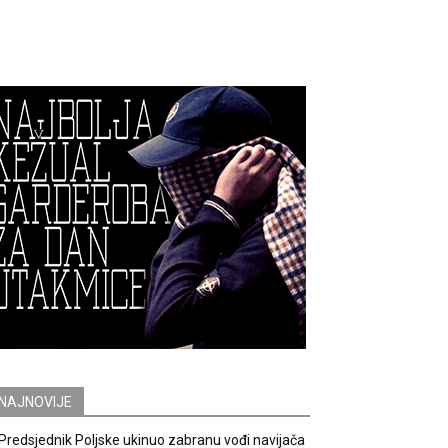
NAJNOVIJE
Predsjednik Poljske ukinuo zabranu vođi navijača