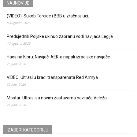
NAJNOVIJE
(VIDEO): Sukob Torcide i BBB u zračnoj luci.
8 Augusta, 2026
Predsjednik Poljske ukinuo zabranu vođi navijača Legije
4 Augusta, 2026
Haos na Kipru: Navijači AEK-a napali izraelske navijače
25 Jula, 2026
VIDEO: Ultrasi u krađi transparenata Red Armya
22 Jula, 2026
Mostar: Ultrasi sa novim zastavama navijača Veleža
21 Jula, 2026
IZABERI KATEGORIJU