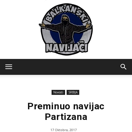
Balkanski
Novosti
SRBIJA
Navijaci
Preminuo navijac
Partizana
17 Oktobra, 2017