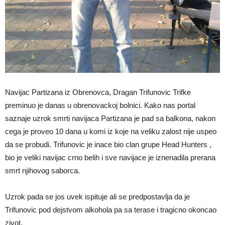
Navijac Partizana iz Obrenovca, Dragan Trifunovic Trifke
preminuo je danas u obrenovackoj bolnici. Kako nas portal
saznaje uzrok smrti navijaca Partizana je pad sa balkona, nakon
cega je proveo 10 dana u komi iz koje na veliku zalost nije uspeo
da se probudi. Trifunovic je inace bio clan grupe Head Hunters ,
bio je veliki navijac crno belih i sve navijace je iznenadila prerana
smrt njihovog saborca.
Uzrok pada se jos uvek ispituje ali se predpostavlja da je
Trifunovic pod dejstvom alkohola pa sa terase i tragicno okoncao
zivot.