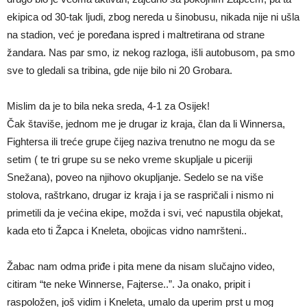
ekipica od 30-tak ljudi, zbog nereda u šinobusu, nikada nije ni ušla
na stadion, već je poređana ispred i maltretirana od strane
žandara. Nas par smo, iz nekog razloga, išli autobusom, pa smo
sve to gledali sa tribina, gde nije bilo ni 20 Grobara.
Mislim da je to bila neka sreda, 4-1 za Osijek!
Čak štaviše, jednom me je drugar iz kraja, član da li Winnersa,
Fightersa ili treće grupe čijeg naziva trenutno ne mogu da se
setim ( te tri grupe su se neko vreme skupljale u piceriji
Snežana), poveo na njihovo okupljanje. Sedelo se na više
stolova, raštrkano, drugar iz kraja i ja se raspričali i nismo ni
primetili da je većina ekipe, možda i svi, već napustila objekat,
kada eto ti Žapca i Kneleta, obojicas vidno namršteni..
Žabac nam odma priđe i pita mene da nisam slučajno video,
citiram “te neke Winnerse, Fajterse..”. Ja onako, pripit i
raspoložen, još vidim i Kneleta, umalo da uperim prst u mog