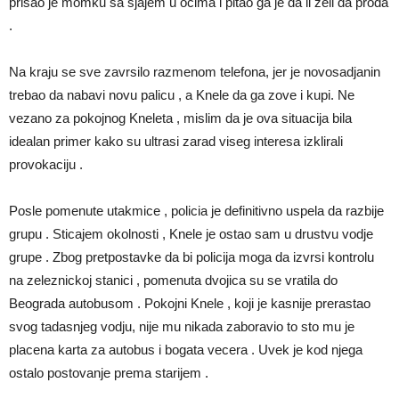
prisao je momku sa sjajem u ocima i pitao ga je da li zeli da proda
.
Na kraju se sve zavrsilo razmenom telefona, jer je novosadjanin
trebao da nabavi novu palicu , a Knele da ga zove i kupi. Ne
vezano za pokojnog Kneleta , mislim da je ova situacija bila
idealan primer kako su ultrasi zarad viseg interesa izklirali
provokaciju .
Posle pomenute utakmice , policia je definitivno uspela da razbije
grupu . Sticajem okolnosti , Knele je ostao sam u drustvu vodje
grupe . Zbog pretpostavke da bi policija moga da izvrsi kontrolu
na zeleznickoj stanici , pomenuta dvojica su se vratila do
Beograda autobusom . Pokojni Knele , koji je kasnije prerastao
svog tadasnjeg vodju, nije mu nikada zaboravio to sto mu je
placena karta za autobus i bogata vecera . Uvek je kod njega
ostalo postovanje prema starijem .