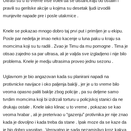
Ultrasi su u to vreme vise voleli da se distanciraju od ostalih i
pravili su gerilske akcije u kojima su desetak ljudi izvodili
munjevite napade pre i posle utakmice .
Knele se pokazao mnogo dobro taj prvi put i primljen je u ekipu.
Posle par nedelja je imao neko kacenje u luna paku u kraju sa
momcima koji su tu radili . Zvao je Timu da mu pomogne . Tima je
otisao zajedno sa par ultrasa, ali je valjda sve izgladjeno i nije bilo
problema. Knele je medju ultrasima proveo jednu sezonu .
Uglavnom je bio angazovan kada su planirani napadi na
protivnicke navijace i oko paljenja baklji , jer je u to vreme bilo
veoma opasno paliti baklje zbog policije , pa su deljene samo
tvrdim momcima koji bi izdrzali torturu u policjskoj stanici da ne
drukaju ostale . Knele iako klinac u to vreme , pokazao se kao
veoma hrabar , ali je preterivao u “gazenju” protivnika jer nije znao
kada je dovoljno i kada treba da stane . Ipak moze da se kaze da
je bio dobro vaspitan . Verovatno je sada nezamislivo kroz kakva