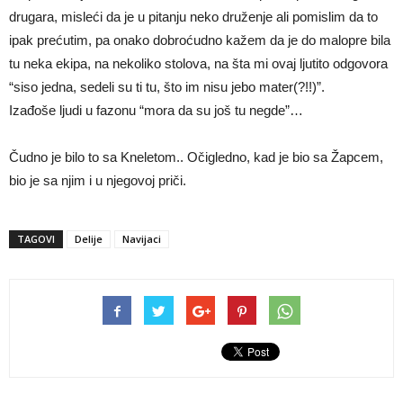
drugara, misleći da je u pitanju neko druženje ali pomislim da to
ipak prećutim, pa onako dobroćudno kažem da je do malopre bila
tu neka ekipa, na nekoliko stolova, na šta mi ovaj ljutito odgovora
“siso jedna, sedeli su ti tu, što im nisu jebo mater(?!!)”.
Izađoše ljudi u fazonu “mora da su još tu negde”…
Čudno je bilo to sa Kneletom.. Očigledno, kad je bio sa Žapcem,
bio je sa njim i u njegovoj priči.
TAGOVI
Delije
Navijaci