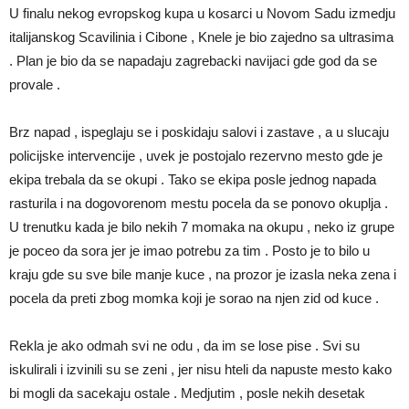
U finalu nekog evropskog kupa u kosarci u Novom Sadu izmedju
italijanskog Scavilinia i Cibone , Knele je bio zajedno sa ultrasima
. Plan je bio da se napadaju zagrebacki navijaci gde god da se
provale .
Brz napad , ispeglaju se i poskidaju salovi i zastave , a u slucaju
policijske intervencije , uvek je postojalo rezervno mesto gde je
ekipa trebala da se okupi . Tako se ekipa posle jednog napada
rasturila i na dogovorenom mestu pocela da se ponovo okuplja .
U trenutku kada je bilo nekih 7 momaka na okupu , neko iz grupe
je poceo da sora jer je imao potrebu za tim . Posto je to bilo u
kraju gde su sve bile manje kuce , na prozor je izasla neka zena i
pocela da preti zbog momka koji je sorao na njen zid od kuce .
Rekla je ako odmah svi ne odu , da im se lose pise . Svi su
iskulirali i izvinili su se zeni , jer nisu hteli da napuste mesto kako
bi mogli da sacekaju ostale . Medjutim , posle nekih desetak