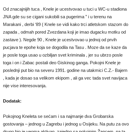
Od znacajnijih tuca , Knele je ucestvovao u tuci u WC-u stadiona
JNA gde su se cigani sukobili sa pugerima ” i u terenu na
Marakani , derbi ‘89 ( Knele se vidi kako trci atletskom stazom do
zapada , odmah pored Zvezdana koji je imao dugacku motku od
zastave ). Negde 90 , Knele je ucestvovao u jednoj od prvih
pucjava te epohe koja se dogodila na Tasu . Moze da se kaze da
je posle toga usao u ozbiljan svet kriminala , jer su ubrzo posle
toga i on i Zabac postali deo Giskinog ganga. Pokojni Knele je
poslednji put bio na severu 1991. godine na utakmici C.Z.- Bajern
, kada je dosao sa velikom ekipom , ali ga vec tada svet navijaca
nije vise interesovanja.
Dodatak:
Pokojnog Kneleta se sećam i sa najmanje dva Grobarska
gostovanja – jednog u Zagrebu i jednog u Osijeku. Na putu za ovo
drugo bio je veoma aktivan, zajedno sa pokojnim Žapcem, pa ta