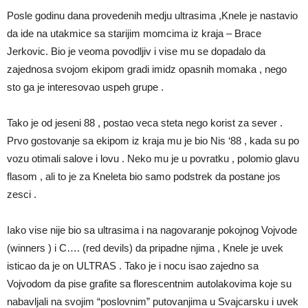
Posle godinu dana provedenih medju ultrasima ,Knele je nastavio
da ide na utakmice sa starijim momcima iz kraja – Brace
Jerkovic. Bio je veoma povodljiv i vise mu se dopadalo da
zajednosa svojom ekipom gradi imidz opasnih momaka , nego
sto ga je interesovao uspeh grupe .
Tako je od jeseni 88 , postao veca steta nego korist za sever .
Prvo gostovanje sa ekipom iz kraja mu je bio Nis ‘88 , kada su po
vozu otimali salove i lovu . Neko mu je u povratku , polomio glavu
flasom , ali to je za Kneleta bio samo podstrek da postane jos
zesci .
Iako vise nije bio sa ultrasima i na nagovaranje pokojnog Vojvode
(winners ) i C…. (red devils) da pripadne njima , Knele je uvek
isticao da je on ULTRAS . Tako je i nocu isao zajedno sa
Vojvodom da pise grafite sa florescentnim autolakovima koje su
nabavljali na svojim “poslovnim” putovanjima u Svajcarsku i uvek