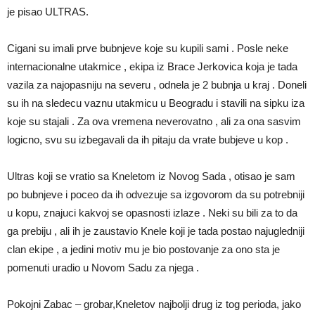
je pisao ULTRAS.
Cigani su imali prve bubnjeve koje su kupili sami . Posle neke
internacionalne utakmice , ekipa iz Brace Jerkovica koja je tada
vazila za najopasniju na severu , odnela je 2 bubnja u kraj . Doneli
su ih na sledecu vaznu utakmicu u Beogradu i stavili na sipku iza
koje su stajali . Za ova vremena neverovatno , ali za ona sasvim
logicno, svu su izbegavali da ih pitaju da vrate bubjeve u kop .
Ultras koji se vratio sa Kneletom iz Novog Sada , otisao je sam
po bubnjeve i poceo da ih odvezuje sa izgovorom da su potrebniji
u kopu, znajuci kakvoj se opasnosti izlaze . Neki su bili za to da
ga prebiju , ali ih je zaustavio Knele koji je tada postao najugledniji
clan ekipe , a jedini motiv mu je bio postovanje za ono sta je
pomenuti uradio u Novom Sadu za njega .
Pokojni Zabac – grobar,Kneletov najbolji drug iz tog perioda, jako