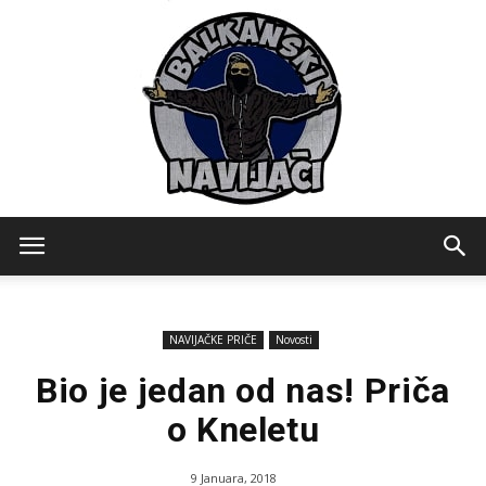
Balkanski
NAVIJAČKE PRIČE
Novosti
Navijaci
Bio je jedan od nas! Priča
o Kneletu
9 Januara, 2018