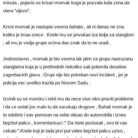
minuta , pojavio se krsan momak koga je pozvala luda zena da
otera “uljeze”.
Krsni momak je nastupio veoma bahato , ali ni danas ne zna
koliko je imao srece . Knele mu se privukao iza ledja sa stanglom
, ali mu je vodja grupe ocima dao znak da to ne uradi .
Jednostavno , momak je bio veoma lak plen za grupu naoruzanu
stanglama koja je u prethodnih nekoliko sati polomila desetine
zagrebackih glava . Grupi nije bio potreban novi incident , jer je
policija vec uveliko trazila po Novom Sadu .
Izvinili su se momku i rekli mu da nece vise niko praviti probleme
i da ce ostati jos malo tu da sacekaju drugove . Bahati momak je
to odobrio i sav ponosan na sebe otisao do automobila i izneo
bejzbol palicu , komentarisuci :” Da niste poslusali , ovo bi vas
cekalo “.Knele koji je tada prvi put video bejzbol palicu uzivo ,