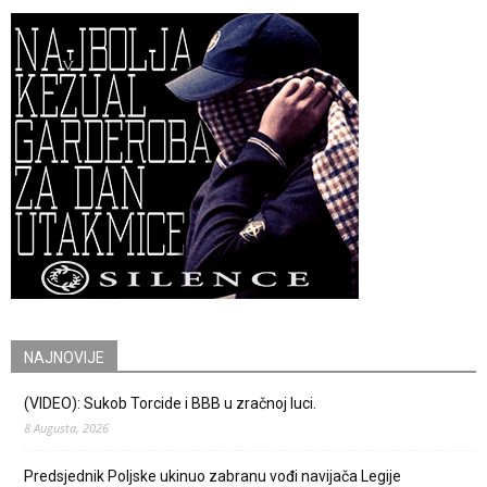
NAJNOVIJE
(VIDEO): Sukob Torcide i BBB u zračnoj luci.
8 Augusta, 2026
Predsjednik Poljske ukinuo zabranu vođi navijača Legije