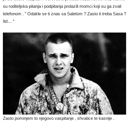
su roditeljska pitanja i podpitanja prolazili momci koji su ga zvali
telefonom . ” Odakle se ti znas sa Saletom ? Zasto ti treba Sasa ?
Itd… “
Zasto pominjem to njegovo vaspitanje , shvatice te kasnije .