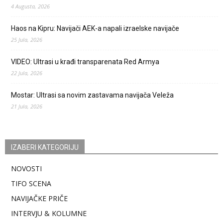
4 Augusta, 2026
Haos na Kipru: Navijači AEK-a napali izraelske navijače
25 Jula, 2026
VIDEO: Ultrasi u krađi transparenata Red Armya
22 Jula, 2026
Mostar: Ultrasi sa novim zastavama navijača Veleža
21 Jula, 2026
IZABERI KATEGORIJU
NOVOSTI
TIFO SCENA
NAVIJAČKE PRIČE
INTERVJU & KOLUMNE