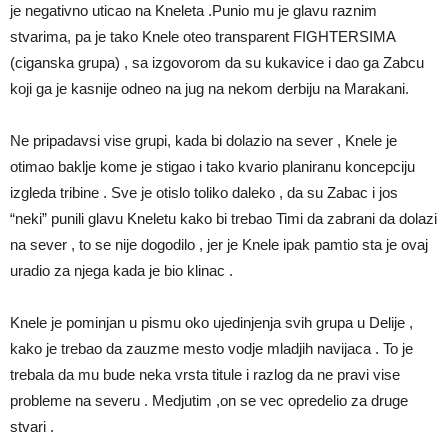
je negativno uticao na Kneleta .Punio mu je glavu raznim
stvarima, pa je tako Knele oteo transparent FIGHTERSIMA
(ciganska grupa) , sa izgovorom da su kukavice i dao ga Zabcu
koji ga je kasnije odneo na jug na nekom derbiju na Marakani.
Ne pripadavsi vise grupi, kada bi dolazio na sever , Knele je
otimao baklje kome je stigao i tako kvario planiranu koncepciju
izgleda tribine . Sve je otislo toliko daleko , da su Zabac i jos
“neki” punili glavu Kneletu kako bi trebao Timi da zabrani da dolazi
na sever , to se nije dogodilo , jer je Knele ipak pamtio sta je ovaj
uradio za njega kada je bio klinac .
Knele je pominjan u pismu oko ujedinjenja svih grupa u Delije ,
kako je trebao da zauzme mesto vodje mladjih navijaca . To je
trebala da mu bude neka vrsta titule i razlog da ne pravi vise
probleme na severu . Medjutim ,on se vec opredelio za druge
stvari .