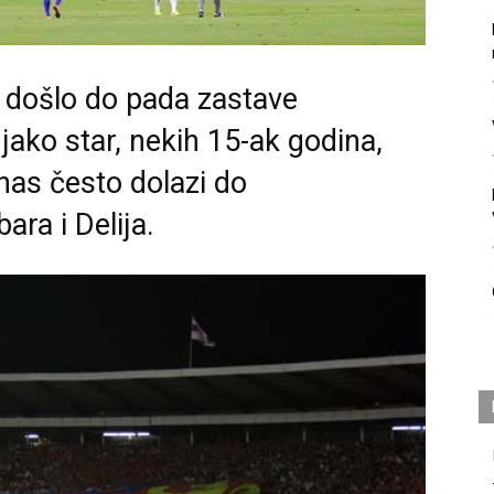
e došlo do pada zastave
 jako star, nekih 15-ak godina,
nas često dolazi do
ra i Delija.