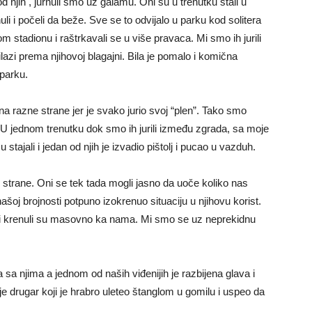
 njih , jurnuli smo uz galamu. Oni su u trenutku stali u
uli i počeli da beže. Sve se to odvijalo u parku kod solitera
stadionu i raštrkavali se u više pravaca. Mi smo ih jurili
lazi prema njihovoj blagajni. Bila je pomalo i komična
 parku.
na razne strane jer je svako jurio svoj “plen”. Tako smo
 U jednom trenutku dok smo ih jurili između zgrada, sa moje
tajali i jedan od njih je izvadio pištolj i pucao u vazduh.
ve strane. Oni se tek tada mogli jasno da uoče koliko nas
ašoj brojnosti potpuno izokrenuo situaciju u njihovu korist.
 i krenuli su masovno ka nama. Mi smo se uz neprekidnu
 sa njima a jednom od naših viđenijih je razbijena glava i
e drugar koji je hrabro uleteo štanglom u gomilu i uspeo da