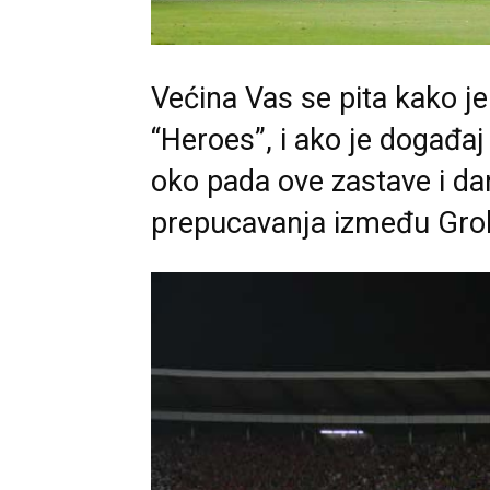
Većina Vas se pita kako j
“Heroes”, i ako je događaj
oko pada ove zastave i da
prepucavanja između Groba