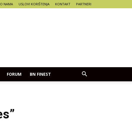
O NAMA
USLOVI KORIŠTENJA
KONTAKT
PARTNERI
FORUM
BN FINEST
es”