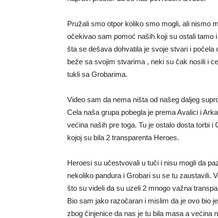
Pružali smo otpor koliko smo mogli, ali nismo 
očekivao sam pomoć naših koji su ostali tamo i č
šta se dešava dohvatila je svoje stvari i počela
beže sa svojim stvarima , neki su čak nosili i 
tukli sa Grobarima.
Video sam da nema ništa od našeg daljeg suprots
Cela naša grupa pobegla je prema Avalici i Arkan
većina naših pre toga. Tu je ostalo dosta torbi i
kojoj su bila 2 transparenta Heroes.
Heroesi su učestvovali u tuči i nisu mogli da pa
nekoliko pandura i Grobari su se tu zaustavili. V
što su videli da su uzeli 2 mnogo važna transp
Bio sam jako razočaran i mislim da je ovo bio 
zbog činjenice da nas je tu bila masa a većina 