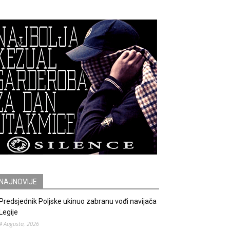
NAJNOVIJE
Predsjednik Poljske ukinuo zabranu vođi navijača
Legije
4 Augusta, 2026