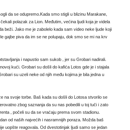
mogli da se odupremo.Kada smo stigli u blizinu Marakane,
ekali polazak za Lion. Međutim, većina ljudi koja je videla
 da beži. Jako me je zabolelo kada sam video neke ljude koji
cele gajbe piva da im se ne polupaju, dok smo se mi na krv
tavljanja i napustio sam sukob , jer su Grobari nadirali.
ovoj kući. Grobari su došli do kafića Lotos gde je i stajala
 Grobari su uzeli neke od njih među kojima je bila jedna u
ze na svoje torbe. Baš kada su došli do Lotosa stvorilo se
erovatno zbog saznanja da su nas pobedili u toj tuči i zato
arenta , počeli su da se vraćaju prema svom stadionu.
jedan od naših najvećih i nasramnijih poraza. Možda baš
nije uopšte reagovala. Od dvestotinjak ljudi samo se jedan