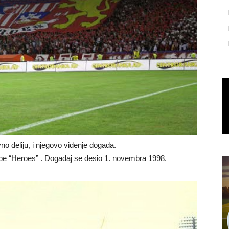
 deliju, i njegovo viđenje događa.
upe “Heroes” . Događaj se desio 1. novembra 1998.