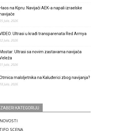
Haos na Kipru: Navijači AEK-a napali izraelske
navijače
25 Jula, 2026
VIDEO: Ultrasi u krađi transparenata Red Armya
22 Jula, 2026
Mostar: Ultrasi sa novim zastavama navijača
Veleža
21 Jula, 2026
Otmica maloljetnika na Kaluđerici zbog navijanja?
18 Jula, 2026
IZABERI KATEGORIJU
NOVOSTI
TIFO SCENA