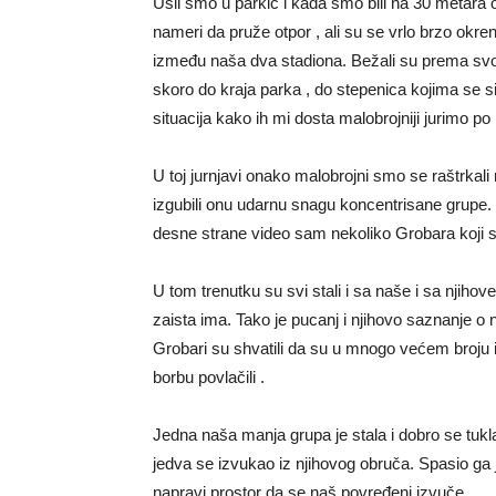
Ušli smo u parkić i kada smo bili na 30 metara od
nameri da pruže otpor , ali su se vrlo brzo okren
između naša dva stadiona. Bežali su prema svom 
skoro do kraja parka , do stepenica kojima se si
situacija kako ih mi dosta malobrojniji jurimo po
U toj jurnjavi onako malobrojni smo se raštrkali 
izgubili onu udarnu snagu koncentrisane grupe.
desne strane video sam nekoliko Grobara koji su s
U tom trenutku su svi stali i sa naše i sa njiho
zaista ima. Tako je pucanj i njihovo saznanje o n
Grobari su shvatili da su u mnogo većem broju
borbu povlačili .
Jedna naša manja grupa je stala i dobro se tukla
jedva se izvukao iz njihovog obruča. Spasio ga j
napravi prostor da se naš povređeni izvuče.