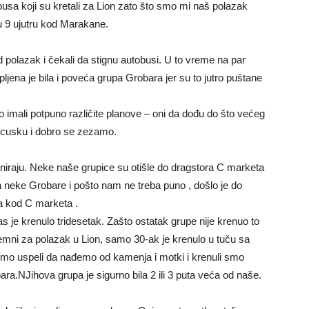
usa koji su kretali za Lion zato što smo mi naš polazak
 u 9 ujutru kod Marakane.
ed polazak i čekali da stignu autobusi. U to vreme na par
ljena je bila i poveća grupa Grobara jer su to jutro puštane
 imali potpuno različite planove – oni da dođu do što većeg
ancusku i dobro se zezamo.
niraju. Neke naše grupice su otišle do dragstora C marketa
a neke Grobare i pošto nam ne treba puno , došlo je do
va kod C marketa .
 je krenulo tridesetak. Zašto ostatak grupe nije krenuo to
remni za polazak u Lion, samo 30-ak je krenulo u tuču sa
smo uspeli da nađemo od kamenja i motki i krenuli smo
a.NJihova grupa je sigurno bila 2 ili 3 puta veća od naše.