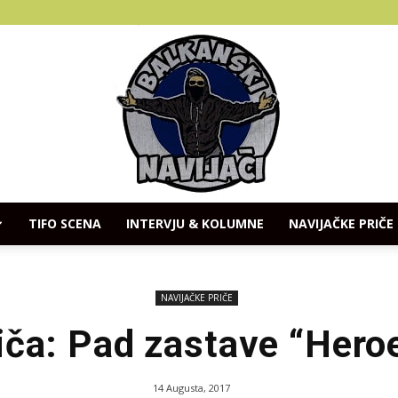
TIFO SCENA
INTERVJU & KOLUMNE
NAVIJAČKE PRIČE
Balkanski
NAVIJAČKE PRIČE
iča: Pad zastave “Hero
Navijaci
14 Augusta, 2017