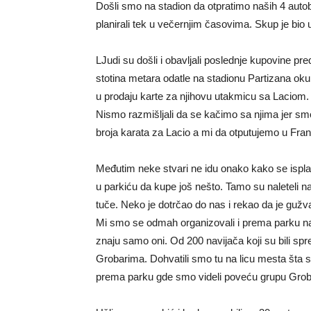
Došli smo na stadion da otpratimo naših 4 autob
planirali tek u večernjim časovima. Skup je bio
LJudi su došli i obavljali poslednje kupovine pr
stotina metara odatle na stadionu Partizana okup
u prodaju karte za njihovu utakmicu sa Laciom.
Nismo razmišljali da se kačimo sa njima jer smo
broja karata za Lacio a mi da otputujemo u Fr
Međutim neke stvari ne idu onako kako se ispla
u parkiću da kupe još nešto. Tamo su naleteli n
tuče. Neko je dotrčao do nas i rekao da je guž
Mi smo se odmah organizovali i prema parku nas
znaju samo oni. Od 200 navijača koji su bili sp
Grobarima. Dohvatili smo tu na licu mesta šta 
prema parku gde smo videli poveću grupu Grobar