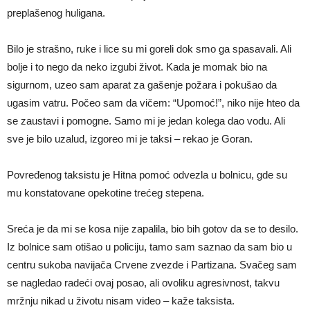
preplašenog huligana.
Bilo je strašno, ruke i lice su mi goreli dok smo ga spasavali. Ali
bolje i to nego da neko izgubi život. Kada je momak bio na
sigurnom, uzeo sam aparat za gašenje požara i pokušao da
ugasim vatru. Počeo sam da vičem: “Upomoć!”, niko nije hteo da
se zaustavi i pomogne. Samo mi je jedan kolega dao vodu. Ali
sve je bilo uzalud, izgoreo mi je taksi – rekao je Goran.
Povređenog taksistu je Hitna pomoć odvezla u bolnicu, gde su
mu konstatovane opekotine trećeg stepena.
Sreća je da mi se kosa nije zapalila, bio bih gotov da se to desilo.
Iz bolnice sam otišao u policiju, tamo sam saznao da sam bio u
centru sukoba navijača Crvene zvezde i Partizana. Svačeg sam
se nagledao radeći ovaj posao, ali ovoliku agresivnost, takvu
mržnju nikad u životu nisam video – kaže taksista.