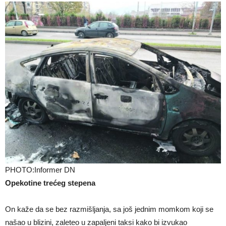
PHOTO:Informer DN
Opekotine trećeg stepena
On kaže da se bez razmišljanja, sa još jednim momkom koji se
našao u blizini, zaleteo u zapaljeni taksi kako bi izvukao