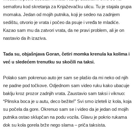
semaforu kod skretanja za Knjaževačku ulicu. Tu je stajala grupa
momaka. Jedan od mojih putnika, koji je sedeo na zadnjem
sedištu, otvorio je vrata i počeo da psuje i vređa te mladiće.
Kazao sam mu da zatvori vrata, da ne pravi problem, ali je on
nastavio da ih izaziva.
Tada su, objašnjava Goran, četiri momka krenula ka kolima i
već u sledećem trenutku su skočili na taksi.
Polako sam pokrenuo auto jer sam se plašio da mi neko od njih
ne padne pod točkove. Odjednom sam video ruku kako ubacuje
baklju kroz prozor zadnjih vrata. Zaustavio sam taksi i viknuo:
“Plinska boca je u autu, deco bežite!” Svi smo izleteli iz kola, koja
su počela da gore. Okrenuo sam se i video da je jedan od mojih
putnika ostao sklupčan na podu vozila. Glavu je pokrio rukama
dok su kola gorela brže nego slama – priča taksista.