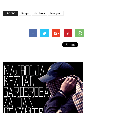
TAGOVI
Delije
Grobari
Navijaci