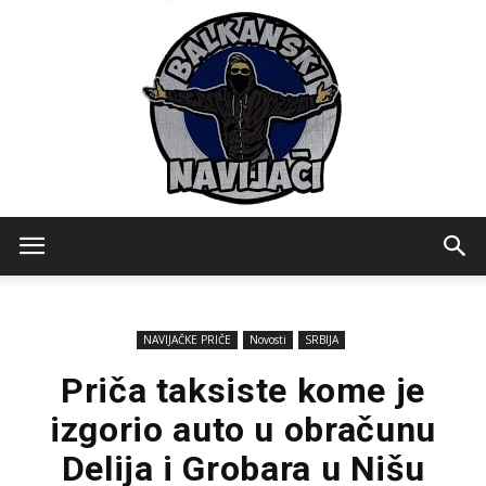
Balkanski
NAVIJAČKE PRIČE
Novosti
SRBIJA
Navijaci
Priča taksiste kome je
izgorio auto u obračunu
Delija i Grobara u Nišu