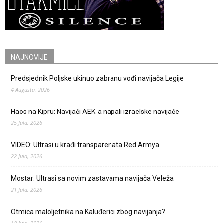
NAJNOVIJE
Predsjednik Poljske ukinuo zabranu vođi navijača Legije
4 Augusta, 2026
Haos na Kipru: Navijači AEK-a napali izraelske navijače
25 Jula, 2026
VIDEO: Ultrasi u krađi transparenata Red Armya
22 Jula, 2026
Mostar: Ultrasi sa novim zastavama navijača Veleža
21 Jula, 2026
Otmica maloljetnika na Kaluđerici zbog navijanja?
18 Jula, 2026