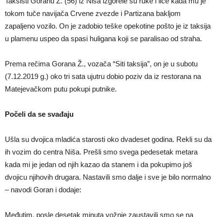
Taksisti Goranu Ž. (56) iz Niša izgorele su ruke i lice kada mu je
tokom tuče navijača Crvene zvezde i Partizana bakljom
zapaljeno vozilo. On je zadobio teške opekotine pošto je iz taksija
u plamenu uspeo da spasi huligana koji se paralisao od straha.
Prema rečima Gorana Ž., vozača “Siti taksija”, on je u subotu
(7.12.2019 g.) oko tri sata ujutru dobio poziv da iz restorana na
Matejevačkom putu pokupi putnike.
Počeli da se svađaju
Ušla su dvojica mladića starosti oko dvadeset godina. Rekli su da
ih vozim do centra Niša. Prešli smo svega pedesetak metara
kada mi je jedan od njih kazao da stanem i da pokupimo još
dvojicu njihovih drugara. Nastavili smo dalje i sve je bilo normalno
– navodi Goran i dodaje:
Međutim, posle desetak minuta vožnje zaustavili smo se na