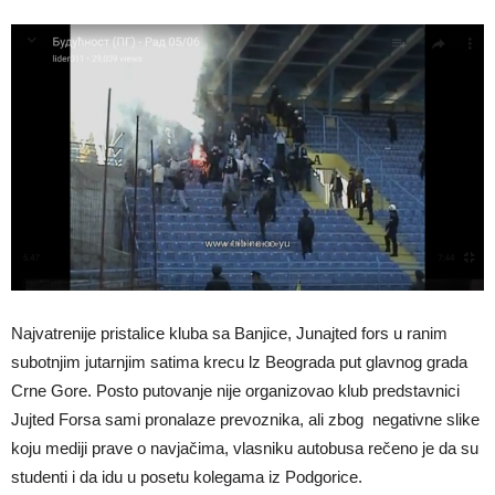
Najvatrenije pristalice kluba sa Banjice, Junajted fors u ranim
subotnjim jutarnjim satima krecu lz Beograda put glavnog grada
Crne Gore. Posto putovanje nije organizovao klub predstavnici
Jujted Forsa sami pronalaze prevoznika, ali zbog negativne slike
koju mediji prave o navjačima, vlasniku autobusa rečeno je da su
studenti i da idu u posetu kolegama iz Podgorice.