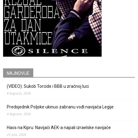
NAJNOVIJE
(VIDEO): Sukob Torcide i BBB u zračnoj luci.
8 Augusta, 2026
Predsjednik Poljske ukinuo zabranu vođi navijača Legije
4 Augusta, 2026
Haos na Kipru: Navijači AEK-a napali izraelske navijače
25 Jula, 2026