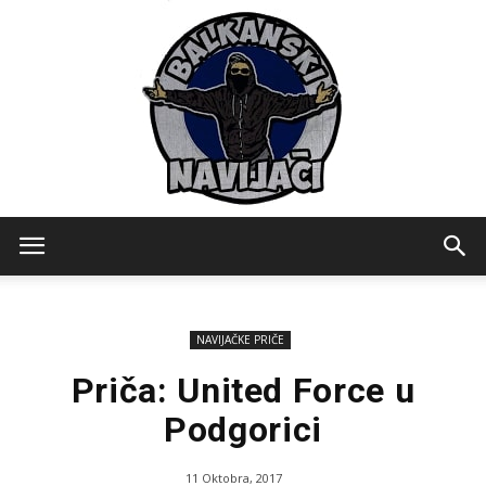
Balkanski
NAVIJAČKE PRIČE
Navijaci
Priča: United Force u
Podgorici
11 Oktobra, 2017