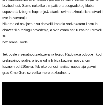
bezbednost. Samo nekoliko simpatizera beogradskog kluba
uspeva da izbegne hapsenje.U stanici svima uzimaju licne stvari i
sve ih zatvaraju.
Nikome od navijaca nisu dozvolili kontakt sadvokatom i nisu ih
obavestili o razlogu privodenja, a svih osam sati u zatvoru proveli
su
bez hrane i vode.
Tek posle visesatnog zadrzavanja trojicu Radovaca odvode kod
prekrsajnog sudije, a jedanod njih biva kaznjen novcanom
kaznom od 510evra. Tek oko ponoci navijaci napustaju glavni
grad Crne Gore uz velike mere bezbednosti.