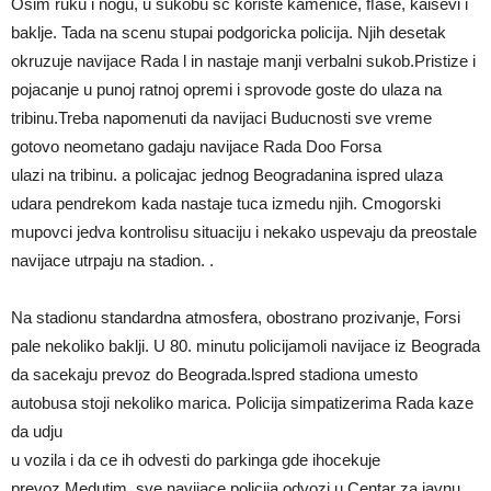
Osim ruku i nogu, u sukobu sc koriste kamenice, ﬂase, kaisevi i
baklje. Tada na scenu stupai podgoricka policija. Njih desetak
okruzuje navijace Rada l in nastaje manji verbalni sukob.Pristize i
pojacanje u punoj ratnoj opremi i sprovode goste do ulaza na
tribinu.Treba napomenuti da navijaci Buducnosti sve vreme
gotovo neometano gadaju navijace Rada Doo Forsa
ulazi na tribinu. a policajac jednog Beogradanina ispred ulaza
udara pendrekom kada nastaje tuca izmedu njih. Cmogorski
mupovci jedva kontrolisu situaciju i nekako uspevaju da preostale
navijace utrpaju na stadion. .
Na stadionu standardna atmosfera, obostrano prozivanje, Forsi
pale nekoliko baklji. U 80. minutu policijamoli navijace iz Beograda
da sacekaju prevoz do Beograda.lspred stadiona umesto
autobusa stoji nekoliko marica. Policija simpatizerima Rada kaze
da udju
u vozila i da ce ih odvesti do parkinga gde ihocekuje
prevoz.Medutim, sve navijace policija odvozi u Centar za javnu