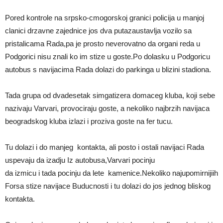
Pored kontrole na srpsko-cmogorskoj granici policija u manjoj
clanici drzavne zajednice jos dva putazaustavlja vozilo sa
pristalicama Rada,pa je prosto neverovatno da organi reda u
Podgorici nisu znali ko im stize u goste.Po dolasku u Podgoricu
autobus s navijacima Rada dolazi do parkinga u blizini stadiona.
Tada grupa od dvadesetak simgatizera domaceg kluba, koji sebe
nazivaju Varvari, provociraju goste, a nekoliko najbrzih navijaca
beogradskog kluba izlazi i proziva goste na fer tucu.
Tu dolazi i do manjeg kontakta, ali posto i ostali navijaci Rada
uspevaju da izadju Iz autobusa,Varvari pocinju
da izmicu i tada pocinju da lete kamenice.Nekoliko najupomirnijiih
Forsa stize navijace Buducnosti i tu dolazi do jos jednog bliskog
kontakta.