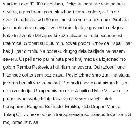
stadionu oko 30 000 gledalaca, Delije su popunile vise od pola
severa, a pred sami pocetak izbacili smo konfete, a T..a se
svojski trudio da svih 90 min. ne stanemo sa pesmom. Grobara
jako malo ali su navijali svih 90 min. Ipak je gospodin celzijus
kako to Zvonko Mihajlovski kaze uticao na malu posecenost
utakmice. Grobari su u 30 min. poveli golom Brnovica i ispalili par
baklji i par dimnih. Na pocetku drugog dela bakljada na nasem
severu. Uspeli smo par minuta pred kraj meca da izjednacimo
golom Ramba Petkovica i dilirijum na severu. Od radosti i one
hladnoce ostao sam bez glasa. Posle tekme smo zurili na stajgu
jer smo hvatali voz za nazad. Promrzli i bez glasa nismo bili za
nikakvu akciju. U kupeu nismo oka sklopili od M..e V….a koji je
prepricavao svaki detalj. Tada su na severu izneti i oteti
transparent Rangers Belgrade, Erotika, klub Dragan Mance,
Tutanj Citi … neke od ovih transparenata su transportovali za BG
moji ortaci iz Nisa.