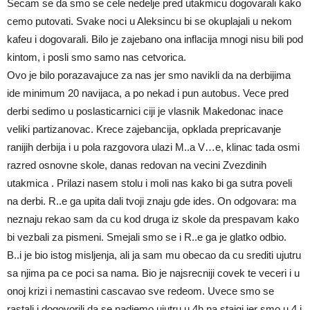
Secam se da smo se cele nedelje pred utakmicu dogovarali kako
cemo putovati. Svake noci u Aleksincu bi se okuplajali u nekom
kafeu i dogovarali. Bilo je zajebano ona inflacija mnogi nisu bili pod
kintom, i posli smo samo nas cetvorica.
Ovo je bilo porazavajuce za nas jer smo navikli da na derbijima
ide minimum 20 navijaca, a po nekad i pun autobus. Vece pred
derbi sedimo u poslasticarnici ciji je vlasnik Makedonac inace
veliki partizanovac. Krece zajebancija, opklada prepricavanje
ranijih derbija i u pola razgovora ulazi M..a V…e, klinac tada osmi
razred osnovne skole, danas redovan na vecini Zvezdinih
utakmica . Prilazi nasem stolu i moli nas kako bi ga sutra poveli
na derbi. R..e ga upita dali tvoji znaju gde ides. On odgovara: ma
neznaju rekao sam da cu kod druga iz skole da prespavam kako
bi vezbali za pismeni. Smejali smo se i R..e ga je glatko odbio.
B..i je bio istog misljenja, ali ja sam mu obecao da cu srediti ujutru
sa njima pa ce poci sa nama. Bio je najsrecniji covek te veceri i u
onoj krizi i nemastini cascavao sve redeom. Uvece smo se
rastali i dogovorili da se nadjemo ujutru u 4h na stajgi jer smo u 4 i