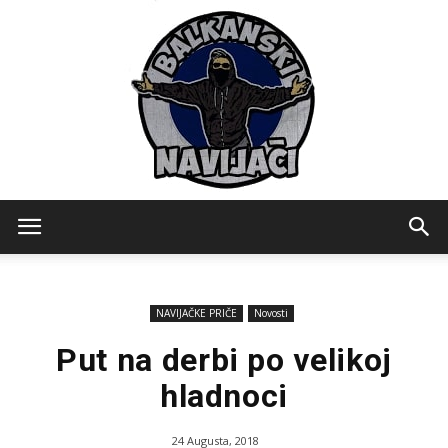
Balkanski
NAVIJAČKE PRIČE
Novosti
Navijaci
Put na derbi po velikoj
hladnoci
24 Augusta, 2018