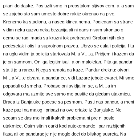
pijani do daske. Posluzili smo ih preostalom sljivovicom, a ja sam
se zajebo sto sam umesto dobre rakije okrenuo na pivo.
Krenemo ka stadionu, a naseg klinca nema. Pogledam sa strane
vidim neku guzvu neka bezanija ali ni dans nisam skontao o
cemu se radi mada su kruzni tok pretrcavali Grobari njih oko
pedesetak i otisli u suprotnom pravcu. Ubrzo se cula i policija. I tu
na uglu vidim ja policija startovala M..u V….a. Pridjem i kazem da
je on samnom. Oni ga legitimisali, a on maloletan. Pita ga pandur
sta ti je u rancu. Njega sramota da kaze. Pandur dreknu: otvori.
M…a V…e otvara, a pandur ce, vidi Lazare jebote cvarci. Mi smo
popadali od smeha. Probase oni svidja im se, a M…a im
odgovara ma uzmite sve samo me pustite da gledam utakmicu.
Braca iz Banjaluke pocese sa pesmom. Pusti nas pandur, a meni
kaze pazi na malog i pripazi na ove ortake iz Banjaluke. Ne
secam se das mo imali ikakvih problema ni pre ni posle
utakmice. Osim sitnih carki kod autokomande i par razbijenih
flasa ali od panduracije nije moglo doci do bliskog susreta. Na