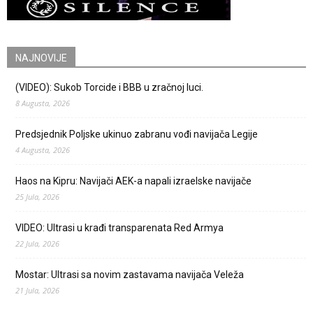
NAJNOVIJE
(VIDEO): Sukob Torcide i BBB u zračnoj luci.
8 Augusta, 2026
Predsjednik Poljske ukinuo zabranu vođi navijača Legije
4 Augusta, 2026
Haos na Kipru: Navijači AEK-a napali izraelske navijače
25 Jula, 2026
VIDEO: Ultrasi u krađi transparenata Red Armya
22 Jula, 2026
Mostar: Ultrasi sa novim zastavama navijača Veleža
21 Jula, 2026