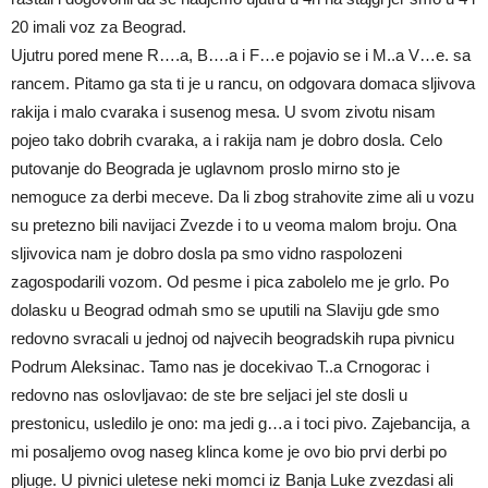
20 imali voz za Beograd.
Ujutru pored mene R….a, B….a i F…e pojavio se i M..a V…e. sa
rancem. Pitamo ga sta ti je u rancu, on odgovara domaca sljivova
rakija i malo cvaraka i susenog mesa. U svom zivotu nisam
pojeo tako dobrih cvaraka, a i rakija nam je dobro dosla. Celo
putovanje do Beograda je uglavnom proslo mirno sto je
nemoguce za derbi meceve. Da li zbog strahovite zime ali u vozu
su pretezno bili navijaci Zvezde i to u veoma malom broju. Ona
sljivovica nam je dobro dosla pa smo vidno raspolozeni
zagospodarili vozom. Od pesme i pica zabolelo me je grlo. Po
dolasku u Beograd odmah smo se uputili na Slaviju gde smo
redovno svracali u jednoj od najvecih beogradskih rupa pivnicu
Podrum Aleksinac. Tamo nas je docekivao T..a Crnogorac i
redovno nas oslovljavao: de ste bre seljaci jel ste dosli u
prestonicu, usledilo je ono: ma jedi g…a i toci pivo. Zajebancija, a
mi posaljemo ovog naseg klinca kome je ovo bio prvi derbi po
pljuge. U pivnici uletese neki momci iz Banja Luke zvezdasi ali