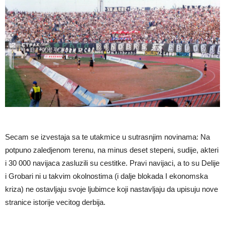
Secam se izvestaja sa te utakmice u sutrasnjim novinama: Na
potpuno zaledjenom terenu, na minus deset stepeni, sudije, akteri
i 30 000 navijaca zasluzili su cestitke. Pravi navijaci, a to su Delije
i Grobari ni u takvim okolnostima (i dalje blokada I ekonomska
kriza) ne ostavljaju svoje ljubimce koji nastavljaju da upisuju nove
stranice istorije vecitog derbija.