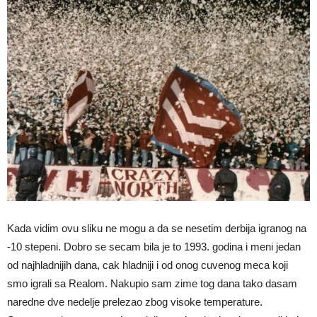
Kada vidim ovu sliku ne mogu a da se nesetim derbija igranog na
-10 stepeni. Dobro se secam bila je to 1993. godina i meni jedan
od najhladnijih dana, cak hladniji i od onog cuvenog meca koji
smo igrali sa Realom. Nakupio sam zime tog dana tako dasam
naredne dve nedelje prelezao zbog visoke temperature.