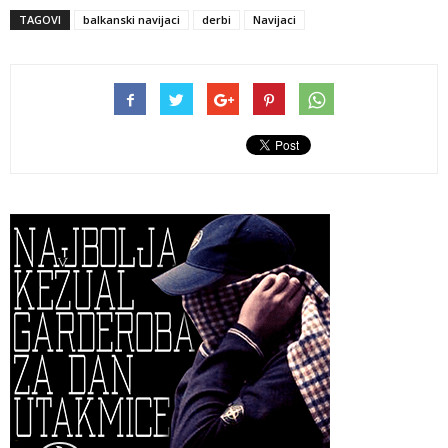
TAGOVI
balkanski navijaci
derbi
Navijaci