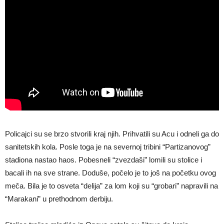
Policajci su se brzo stvorili kraj njih. Prihvatili su Acu i odneli ga do
sanitetskih kola. Posle toga je na severnoj tribini “Partizanovog”
stadiona nastao haos. Pobesneli “zvezdaši” lomili su stolice i
bacali ih na sve strane. Doduše, počelo je to još na početku ovog
meča. Bila je to osveta “delija” za lom koji su “grobari” napravili na
“Marakani” u prethodnom derbiju.