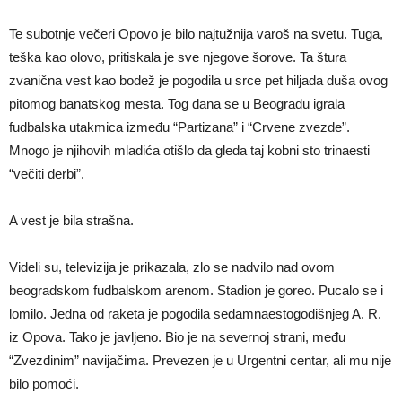
Te subotnje večeri Opovo je bilo najtužnija varoš na svetu. Tuga,
teška kao olovo, pritiskala je sve njegove šorove. Ta štura
zvanična vest kao bodež je pogodila u srce pet hiljada duša ovog
pitomog banatskog mesta. Tog dana se u Beogradu igrala
fudbalska utakmica između “Partizana” i “Crvene zvezde”.
Mnogo je njihovih mladića otišlo da gleda taj kobni sto trinaesti
“večiti derbi”.
A vest je bila strašna.
Videli su, televizija je prikazala, zlo se nadvilo nad ovom
beogradskom fudbalskom arenom. Stadion je goreo. Pucalo se i
lomilo. Jedna od raketa je pogodila sedamnaestogodišnjeg A. R.
iz Opova. Tako je javljeno. Bio je na severnoj strani, među
“Zvezdinim” navijačima. Prevezen je u Urgentni centar, ali mu nije
bilo pomoći.