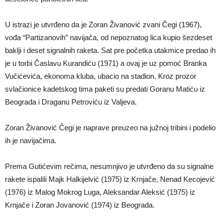
U istrazi je utvrđeno da je Zoran Živanović zvani Čegi (1967),
vođa “Partizanovih” navijača, od nepoznatog lica kupio šezdeset
baklji i deset signalnih raketa. Sat pre početka utakmice predao ih
je u torbi Časlavu Kurandiću (1971) a ovaj je uz pomoć Branka
Vučićevića, ekonoma kluba, ubacio na stadion. Kroz prozor
svlačionice kadetskog tima paketi su predati Goranu Matiću iz
Beograda i Draganu Petroviću iz Valjeva.
Zoran Živanović Čegi je naprave preuzeo na južnoj tribini i podelio
ih je navijačima.
Prema Gutićevim rečima, nesumnjivo je utvrđeno da su signalne
rakete ispalili Majk Halkijelvić (1975) iz Krnjače, Nenad Kecojević
(1976) iz Malog Mokrog Luga, Aleksandar Aleksić (1975) iz
Krnjače i Zoran Jovanović (1974) iz Beograda.