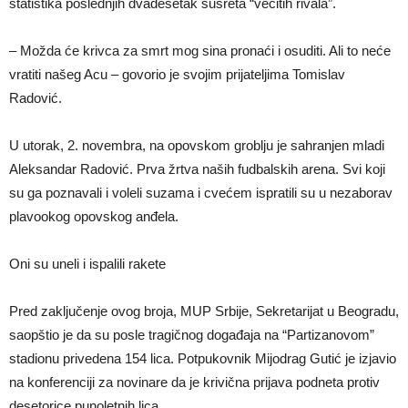
statistika poslednjih dvadesetak susreta “večitih rivala”.
– Možda će krivca za smrt mog sina pronaći i osuditi. Ali to neće
vratiti našeg Acu – govorio je svojim prijateljima Tomislav
Radović.
U utorak, 2. novembra, na opovskom groblju je sahranjen mladi
Aleksandar Radović. Prva žrtva naših fudbalskih arena. Svi koji
su ga poznavali i voleli suzama i cvećem ispratili su u nezaborav
plavookog opovskog anđela.
Oni su uneli i ispalili rakete
Pred zaključenje ovog broja, MUP Srbije, Sekretarijat u Beogradu,
saopštio je da su posle tragičnog događaja na “Partizanovom”
stadionu privedena 154 lica. Potpukovnik Mijodrag Gutić je izjavio
na konferenciji za novinare da je krivična prijava podneta protiv
desetorice punoletnih lica.