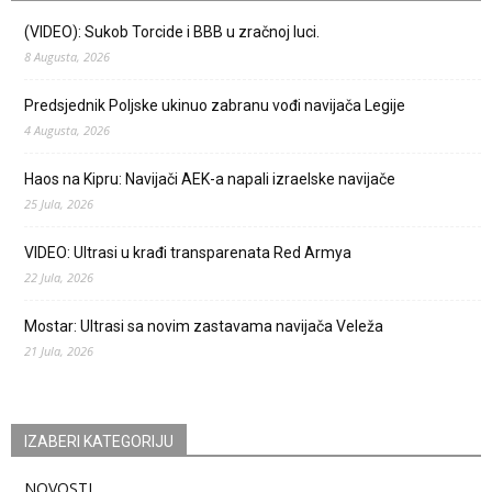
(VIDEO): Sukob Torcide i BBB u zračnoj luci.
8 Augusta, 2026
Predsjednik Poljske ukinuo zabranu vođi navijača Legije
4 Augusta, 2026
Haos na Kipru: Navijači AEK-a napali izraelske navijače
25 Jula, 2026
VIDEO: Ultrasi u krađi transparenata Red Armya
22 Jula, 2026
Mostar: Ultrasi sa novim zastavama navijača Veleža
21 Jula, 2026
IZABERI KATEGORIJU
NOVOSTI