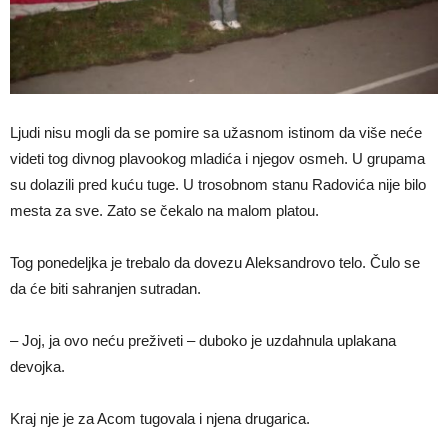
Ljudi nisu mogli da se pomire sa užasnom istinom da više neće
videti tog divnog plavookog mladića i njegov osmeh. U grupama
su dolazili pred kuću tuge. U trosobnom stanu Radovića nije bilo
mesta za sve. Zato se čekalo na malom platou.
Tog ponedeljka je trebalo da dovezu Aleksandrovo telo. Čulo se
da će biti sahranjen sutradan.
– Joj, ja ovo neću preživeti – duboko je uzdahnula uplakana
devojka.
Kraj nje je za Acom tugovala i njena drugarica.