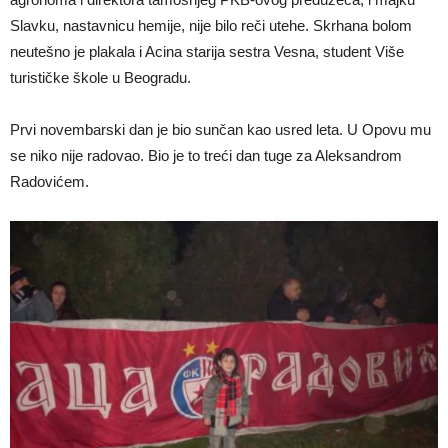
Slavku, nastavnicu hemije, nije bilo reči utehe. Skrhana bolom
neutešno je plakala i Acina starija sestra Vesna, student Više
turističke škole u Beogradu.
Prvi novembarski dan je bio sunčan kao usred leta. U Opovu mu
se niko nije radovao. Bio je to treći dan tuge za Aleksandrom
Radovićem.