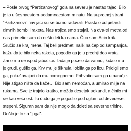
– Posle prvog “Partizanovog” gola na severu je nastao tajac. Bilo
je to u šesnaestom-sedamnaestom minutu. Na suprotnoj strani
“Partizanovi” navijači su se burno radovali. Praštalo od petardi,
dimnih bombi i raketa. Nas trojica smo stajali. Na dva-tri metra od
nas primetio sam da nešto leti ka nama. Čuo sam Acin krik.
Sručio se kraj mene. Taj beli predmet, nalik na čep od šampanjca,
kažu da je bila neka raketa, pogodio ga je u prednji deo vrata.
Zario mu se ispod jabučice. Tada je počelo da varniči, kidalo mu
je grudi, gušilo ga. Krv mu je šiknula i oblila ga po licu. Pridigli smo
ga, pokušavajući da mu pomognemo. Prihvatio sam ga u naručje.
Nije stigao ništa da kaže… Bio sam nemoćan, a umirao mi je na
rukama. Sve je trajalo kratko, možda desetak sekundi, a činilo mi
se kao večnost. To čudo ga je pogodilo pod uglom od devedeset
stepeni. Siguran sam da nije moglo da doleti sa severne tribine.
Došlo je to sa “juga”.