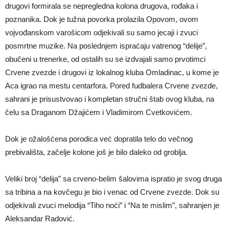
drugovi formirala se nepregledna kolona drugova, rođaka i
poznanika. Dok je tužna povorka prolazila Opovom, ovom
vojvođanskom varošicom odjekivali su samo jecaji i zvuci
posmrtne muzike. Na poslednjem ispraćaju vatrenog “delije”,
obučeni u trenerke, od ostalih su se izdvajali samo prvotimci
Crvene zvezde i drugovi iz lokalnog kluba Omladinac, u kome je
Aca igrao na mestu centarfora. Pored fudbalera Crvene zvezde,
sahrani je prisustvovao i kompletan stručni štab ovog kluba, na
čelu sa Draganom Džajićem i Vladimirom Cvetkovićem.
Dok je ožalošćena porodica već dopratila telo do večnog
prebivališta, začelje kolone još je bilo daleko od groblja.
Veliki broj “delija” sa crveno-belim šalovima ispratio je svog druga
sa tribina a na kovčegu je bio i venac od Crvene zvezde. Dok su
odjekivali zvuci melodija “Tiho noći” i “Na te mislim”, sahranjen je
Aleksandar Radović.