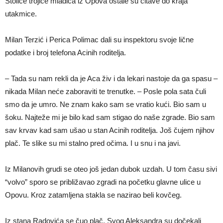
Stolice trojice mladića iz Opova ostale su čitave do kraja
utakmice.
Milan Terzić i Perica Polimac dali su inspektoru svoje lične
podatke i broj telefona Acinih roditelja.
– Tada su nam rekli da je Aca živ i da lekari nastoje da ga spasu –
nikada Milan neće zaboraviti te trenutke. – Posle pola sata čuli
smo da je umro. Ne znam kako sam se vratio kući. Bio sam u
šoku. Najteže mi je bilo kad sam stigao do naše zgrade. Bio sam
sav krvav kad sam ušao u stan Acinih roditelja. Još čujem njihov
plač. Te slike su mi stalno pred očima. I u snu i na javi.
Iz Milanovih grudi se oteo još jedan dubok uzdah. U tom času sivi
“volvo” sporo se približavao zgradi na početku glavne ulice u
Opovu. Kroz zatamljena stakla se nazirao beli kovčeg.
Iz stana Radovića se čuo plač. Svog Aleksandra su dočekali