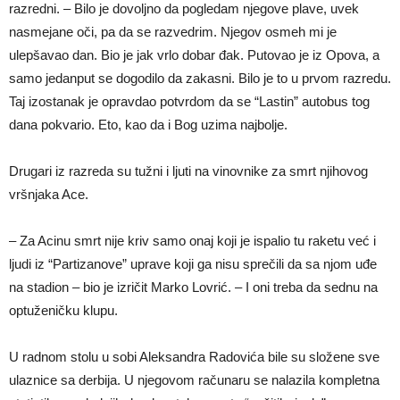
razredni. – Bilo je dovoljno da pogledam njegove plave, uvek
nasmejane oči, pa da se razvedrim. Njegov osmeh mi je
ulepšavao dan. Bio je jak vrlo dobar đak. Putovao je iz Opova, a
samo jedanput se dogodilo da zakasni. Bilo je to u prvom razredu.
Taj izostanak je opravdao potvrdom da se “Lastin” autobus tog
dana pokvario. Eto, kao da i Bog uzima najbolje.
Drugari iz razreda su tužni i ljuti na vinovnike za smrt njihovog
vršnjaka Ace.
– Za Acinu smrt nije kriv samo onaj koji je ispalio tu raketu već i
ljudi iz “Partizanove” uprave koji ga nisu sprečili da sa njom uđe
na stadion – bio je izričit Marko Lovrić. – I oni treba da sednu na
optuženičku klupu.
U radnom stolu u sobi Aleksandra Radovića bile su složene sve
ulaznice sa derbija. U njegovom računaru se nalazila kompletna