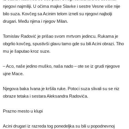
njegovi najmiliji. U očima majke Slavke i sestre Vesne više nije
bilo suza. Kovčeg sa Acinim telom izneli su njegovi najbolji
drugari. Među njima i njegov Milan.
Tomislav Radović je prišao svom mrtvom jedincu. Rukama je
obgrlio kovčeg, spustivši glavu tamo gde su bili Acini obrazi. Tiho
mu je šaputao kroz suze.
– Aco, naše jedino muško, naša nado – ote se iz grudi njegove
ujne Mace.
Njegova baka Ivana je kršila ruke. Potoci suza slivali su se niz
obraze tetaka i sestara Aleksandra Radovića.
Prazno mesto u klupi
Acini drugari iz razreda tog ponedeljka su bili u popodnevnoj