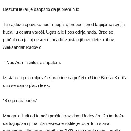
Dežurni lekar je saopštio da je preminuo.
Tu najdužu opovsku noć mnogi su probdeli pred kapijama svojih
kuća i u centru varoši. Ugasla je i poslednja nada. Brzo se
pročulo da je taj nesrećni mladić zaista njihovo dete, njihov
Aleksandar Radović.
– Naš Aca – širilo se šapatom.
Iz stana u prizemlju višespratnice na početku Ulice Borisa Kidriča
čuo se samo plač i lelek.
“Bio je naš ponos”
Mnogo je ljudi od te noći prošlo kroz dom Radovića. Da im kažu
da tuguju sa njima. Za nesrećne roditelje, oca Tomislava,
agronoma i direktora tamošnjeg PKB-ovog preduzeća, i majku