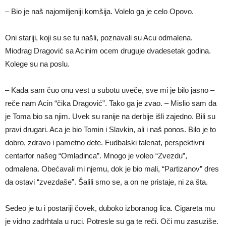
– Bio je naš najomiljeniji komšija. Volelo ga je celo Opovo.
Oni stariji, koji su se tu našli, poznavali su Acu odmalena.
Miodrag Dragović sa Acinim ocem druguje dvadesetak godina.
Kolege su na poslu.
– Kada sam čuo onu vest u subotu uveče, sve mi je bilo jasno –
reče nam Acin “čika Dragović”. Tako ga je zvao. – Mislio sam da
je Toma bio sa njim. Uvek su ranije na derbije išli zajedno. Bili su
pravi drugari. Aca je bio Tomin i Slavkin, ali i naš ponos. Bilo je to
dobro, zdravo i pametno dete. Fudbalski talenat, perspektivni
centarfor našeg “Omladinca”. Mnogo je voleo “Zvezdu”,
odmalena. Obećavali mi njemu, dok je bio mali, “Partizanov” dres
da ostavi “zvezdaše”. Šalili smo se, a on ne pristaje, ni za šta.
Sedeo je tu i postariji čovek, duboko izboranog lica. Cigareta mu
je vidno zadrhtala u ruci. Potresle su ga te reči. Oči mu zasuziše.