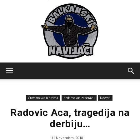
Balkanski
Cuvamo vas u srcima
nedamo vas zaboravu
Novosti
Navijaci
Radovic Aca, tragedija na
derbiju…
11 Novembra, 2018