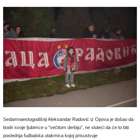
Sedamnaestogodišnji Aleksandar Radović iz Opova je došao da
bodri svoje ljubimce u “večitom derbiju”, ne sluteći da će to biti
poslednja fudbalska utakmica kojoj prisustvuje