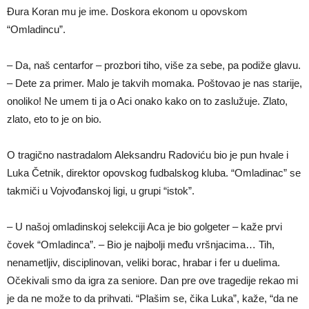
Đura Koran mu je ime. Doskora ekonom u opovskom
“Omladincu”.
– Da, naš centarfor – prozbori tiho, više za sebe, pa podiže glavu.
– Dete za primer. Malo je takvih momaka. Poštovao je nas starije,
onoliko! Ne umem ti ja o Aci onako kako on to zaslužuje. Zlato,
zlato, eto to je on bio.
O tragično nastradalom Aleksandru Radoviću bio je pun hvale i
Luka Četnik, direktor opovskog fudbalskog kluba. “Omladinac” se
takmiči u Vojvođanskoj ligi, u grupi “istok”.
– U našoj omladinskoj selekciji Aca je bio golgeter – kaže prvi
čovek “Omladinca”. – Bio je najbolji među vršnjacima… Tih,
nenametljiv, disciplinovan, veliki borac, hrabar i fer u duelima.
Očekivali smo da igra za seniore. Dan pre ove tragedije rekao mi
je da ne može to da prihvati. “Plašim se, čika Luka”, kaže, “da ne