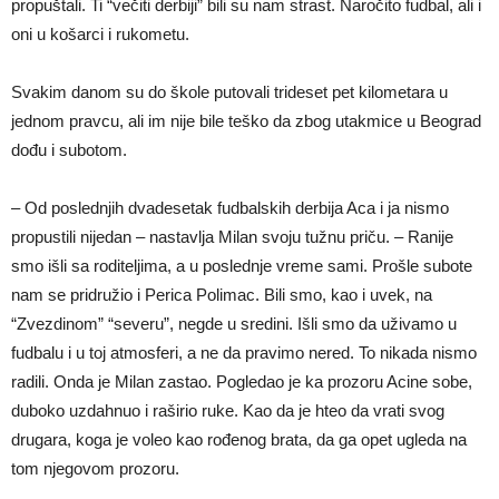
propuštali. Ti “večiti derbiji” bili su nam strast. Naročito fudbal, ali i
oni u košarci i rukometu.
Svakim danom su do škole putovali trideset pet kilometara u
jednom pravcu, ali im nije bile teško da zbog utakmice u Beograd
dođu i subotom.
– Od poslednjih dvadesetak fudbalskih derbija Aca i ja nismo
propustili nijedan – nastavlja Milan svoju tužnu priču. – Ranije
smo išli sa roditeljima, a u poslednje vreme sami. Prošle subote
nam se pridružio i Perica Polimac. Bili smo, kao i uvek, na
“Zvezdinom” “severu”, negde u sredini. Išli smo da uživamo u
fudbalu i u toj atmosferi, a ne da pravimo nered. To nikada nismo
radili. Onda je Milan zastao. Pogledao je ka prozoru Acine sobe,
duboko uzdahnuo i raširio ruke. Kao da je hteo da vrati svog
drugara, koga je voleo kao rođenog brata, da ga opet ugleda na
tom njegovom prozoru.