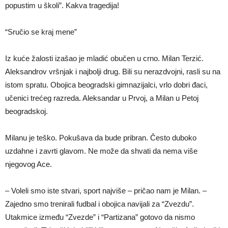
popustim u školi”. Kakva tragedija!
“Sručio se kraj mene”
Iz kuće žalosti izašao je mladić obučen u crno. Milan Terzić.
Aleksandrov vršnjak i najbolji drug. Bili su nerazdvojni, rasli su na
istom spratu. Obojica beogradski gimnazijalci, vrlo dobri đaci,
učenici trećeg razreda. Aleksandar u Prvoj, a Milan u Petoj
beogradskoj.
Milanu je teško. Pokušava da bude pribran. Često duboko
uzdahne i zavrti glavom. Ne može da shvati da nema više
njegovog Ace.
– Voleli smo iste stvari, sport najviše – pričao nam je Milan. –
Zajedno smo trenirali fudbal i obojica navijali za “Zvezdu”.
Utakmice između “Zvezde” i “Partizana” gotovo da nismo