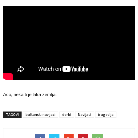
Aco, neka ti je laka zemlja.
TAGOVI
balkanski navijaci
derbi
Navijaci
tragedija