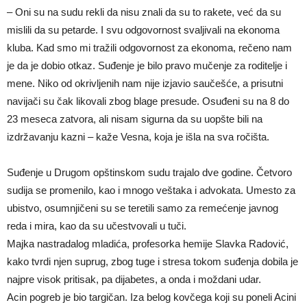
– Oni su na sudu rekli da nisu znali da su to rakete, već da su
mislili da su petarde. I svu odgovornost svaljivali na ekonoma
kluba. Kad smo mi tražili odgovornost za ekonoma, rečeno nam
je da je dobio otkaz. Suđenje je bilo pravo mučenje za roditelje i
mene. Niko od okrivljenih nam nije izjavio saučešće, a prisutni
navijači su čak likovali zbog blage presude. Osuđeni su na 8 do
23 meseca zatvora, ali nisam sigurna da su uopšte bili na
izdržavanju kazni – kaže Vesna, koja je išla na sva ročišta.
Suđenje u Drugom opštinskom sudu trajalo dve godine. Četvoro
sudija se promenilo, kao i mnogo veštaka i advokata. Umesto za
ubistvo, osumnjičeni su se teretili samo za remećenje javnog
reda i mira, kao da su učestvovali u tuči.
Majka nastradalog mladića, profesorka hemije Slavka Radović,
kako tvrdi njen suprug, zbog tuge i stresa tokom suđenja dobila je
najpre visok pritisak, pa dijabetes, a onda i moždani udar.
Acin pogreb je bio targičan. Iza belog kovčega koji su poneli Acini