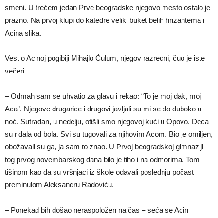
smeni. U trećem jedan Prve beogradske njegovo mesto ostalo je
prazno. Na prvoj klupi do katedre veliki buket belih hrizantema i
Acina slika.
Vest o Acinoj pogibiji Mihajlo Ćulum, njegov razredni, čuo je iste
večeri.
– Odmah sam se uhvatio za glavu i rekao: “To je moj đak, moj
Aca”. Njegove drugarice i drugovi javljali su mi se do duboko u
noć. Sutradan, u nedelju, otišli smo njegovoj kući u Opovo. Deca
su ridala od bola. Svi su tugovali za njihovim Acom. Bio je omiljen,
obožavali su ga, ja sam to znao. U Prvoj beogradskoj gimnaziji
tog prvog novembarskog dana bilo je tiho i na odmorima. Tom
tišinom kao da su vršnjaci iz škole odavali poslednju počast
preminulom Aleksandru Radoviću.
– Ponekad bih došao neraspoložen na čas – seća se Acin