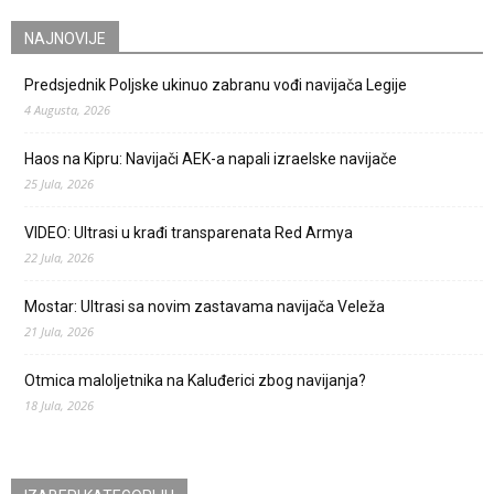
NAJNOVIJE
Predsjednik Poljske ukinuo zabranu vođi navijača Legije
4 Augusta, 2026
Haos na Kipru: Navijači AEK-a napali izraelske navijače
25 Jula, 2026
VIDEO: Ultrasi u krađi transparenata Red Armya
22 Jula, 2026
Mostar: Ultrasi sa novim zastavama navijača Veleža
21 Jula, 2026
Otmica maloljetnika na Kaluđerici zbog navijanja?
18 Jula, 2026