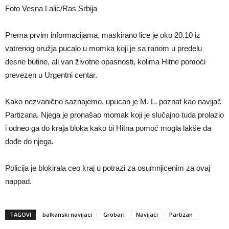
Foto Vesna Lalic/Ras Srbija
Prema prvim informacijama, maskirano lice je oko 20.10 iz
vatrenog oružja pucalo u momka koji je sa ranom u predelu
desne butine, ali van životne opasnosti, kolima Hitne pomoći
prevezen u Urgentni centar.
Kako nezvanično saznajemo, upucan je M. L. poznat kao navijač
Partizana. Njega je pronašao momak koji je slučajno tuda prolazio
i odneo ga do kraja bloka kako bi Hitna pomoć mogla lakše da
dođe do njega.
Policija je blokirala ceo kraj u potrazi za osumnjicenim za ovaj
nappad.
TAGOVI
balkanski navijaci
Grobari
Navijaci
Partizan