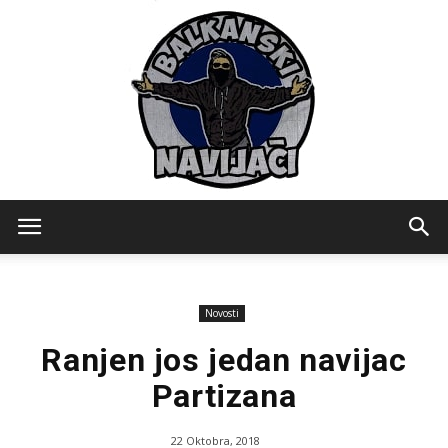
Balkanski
Novosti
Navijaci
Ranjen jos jedan navijac
Partizana
22 Oktobra, 2018