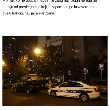
Momak koji je upucan hapsen je zbog navijackih nereda na
derbiju od prosle godine koji je zapamcen po krvavom obracunu
dveju frakcija navijaca Partizana.