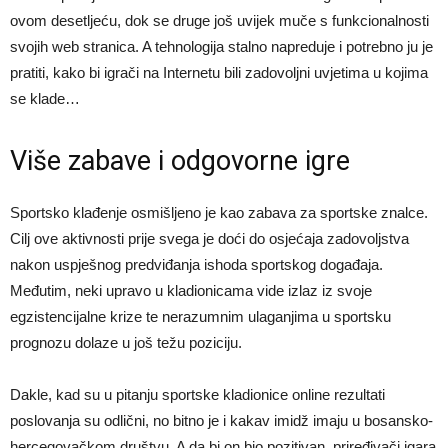
ovom desetljeću, dok se druge još uvijek muče s funkcionalnosti
svojih web stranica. A tehnologija stalno napreduje i potrebno ju je
pratiti, kako bi igrači na Internetu bili zadovoljni uvjetima u kojima
se klade…
Više zabave i odgovorne igre
Sportsko klađenje osmišljeno je kao zabava za sportske znalce.
Cilj ove aktivnosti prije svega je doći do osjećaja zadovoljstva
nakon uspješnog predviđanja ishoda sportskog događaja.
Međutim, neki upravo u kladionicama vide izlaz iz svoje
egzistencijalne krize te nerazumnim ulaganjima u sportsku
prognozu dolaze u još težu poziciju.
Dakle, kad su u pitanju sportske kladionice online rezultati
poslovanja su odlični, no bitno je i kakav imidž imaju u bosansko-
hercegovačkom društvu. A da bi on bio pozitivan, priređivači igara