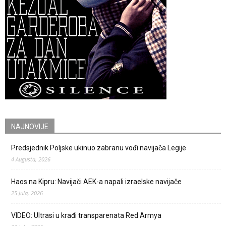
NAJNOVIJE
Predsjednik Poljske ukinuo zabranu vođi navijača Legije
4 Augusta, 2026
Haos na Kipru: Navijači AEK-a napali izraelske navijače
25 Jula, 2026
VIDEO: Ultrasi u krađi transparenata Red Armya