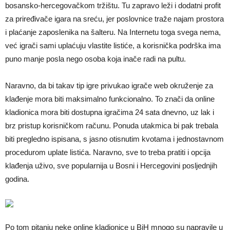
bosansko-hercegovačkom tržištu. Tu zapravo leži i dodatni profit
za priređivače igara na sreću, jer poslovnice traže najam prostora
i plaćanje zaposlenika na šalteru. Na Internetu toga svega nema,
već igrači sami uplaćuju vlastite listiće, a korisnička podrška ima
puno manje posla nego osoba koja inače radi na pultu.
Naravno, da bi takav tip igre privukao igrače web okruženje za
klađenje mora biti maksimalno funkcionalno. To znači da online
kladionica mora biti dostupna igračima 24 sata dnevno, uz lak i
brz pristup korisničkom računu. Ponuda utakmica bi pak trebala
biti pregledno ispisana, s jasno otisnutim kvotama i jednostavnom
procedurom uplate listića. Naravno, sve to treba pratiti i opcija
klađenja uživo, sve popularnija u Bosni i Hercegovini posljednjih
godina.
Po tom pitanju neke online kladionice u BiH mnogo su napravile u