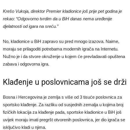
Krešo Vukoja, direktor Premier kladionice još prije pet godina je
rekao: “Odgovorno tvrdim da u BiH danas nema uređenije
djelatnosti od igara na sreću.”
No, kladionice u BiH zapravo su pred mnogo izazova. Naime,
moraju se prilagoditi potrebama modernih igrača na Internetu.
Nužno je i da stvore okruženje u kojem će prevladavati opuštena
zabava i odgovorna igra.
Klađenje u poslovnicama još se drži
Bosna i Hercegovina je zemlja s više od 3 tisuće poslovnica za
sportsko klađenje. Za razliku od susjednih zemalja u kojima broj
fizičkih lokacija za klađenje pada, sportske kladionice u BiH još
uvijek moraju imati pregršt otvorenih poslovnica, jer dio igrača se
isključivo kladi u njima.