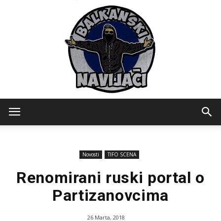
Balkanski
Novosti
TIFO SCENA
Navijaci
Renomirani ruski portal o
Partizanovcima
26 Marta, 2018