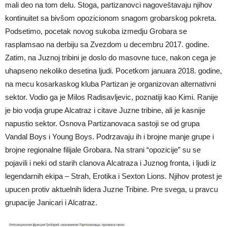
mali deo na tom delu. Stoga, partizanovci nagoveštavaju njihov
kontinuitet sa bivšom opozicionom snagom grobarskog pokreta.
Podsetimo, pocetak novog sukoba izmedju Grobara se
rasplamsao na derbiju sa Zvezdom u decembru 2017. godine.
Zatim, na Juznoj tribini je doslo do masovne tuce, nakon cega je
uhapseno nekoliko desetina ljudi. Pocetkom januara 2018. godine,
na mecu kosarkaskog kluba Partizan je organizovan alternativni
sektor. Vodio ga je Milos Radisavljevic, poznatiji kao Kimi. Ranije
je bio vodja grupe Alcatraz i citave Juzne tribine, ali je kasnije
napustio sektor. Osnova Partizanovaca sastoji se od grupa
Vandal Boys i Young Boys. Podrzavaju ih i brojne manje grupe i
brojne regionalne filijale Grobara. Na strani “opozicije” su se
pojavili i neki od starih clanova Alcatraza i Juznog fronta, i ljudi iz
legendarnih ekipa – Strah, Erotika i Sexton Lions. Njihov protest je
upucen protiv aktuelnih lidera Juzne Tribine. Pre svega, u pravcu
grupacije Janicari i Alcatraz.