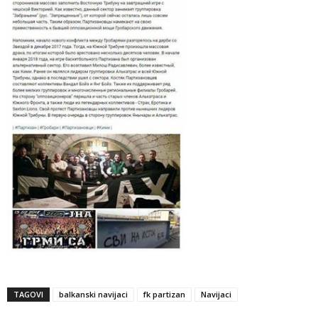
TAGOVI
balkanski navijaci
fk partizan
Navijaci