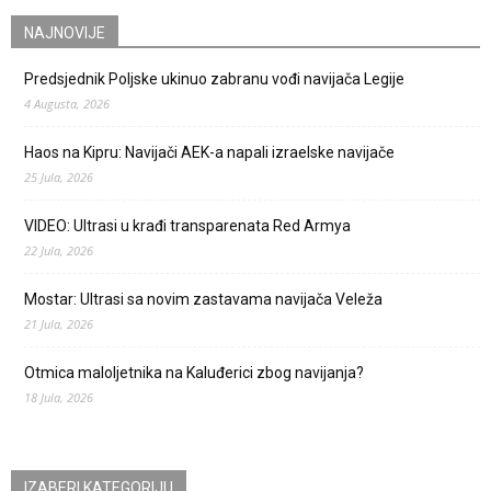
NAJNOVIJE
Predsjednik Poljske ukinuo zabranu vođi navijača Legije
4 Augusta, 2026
Haos na Kipru: Navijači AEK-a napali izraelske navijače
25 Jula, 2026
VIDEO: Ultrasi u krađi transparenata Red Armya
22 Jula, 2026
Mostar: Ultrasi sa novim zastavama navijača Veleža
21 Jula, 2026
Otmica maloljetnika na Kaluđerici zbog navijanja?
18 Jula, 2026
IZABERI KATEGORIJU