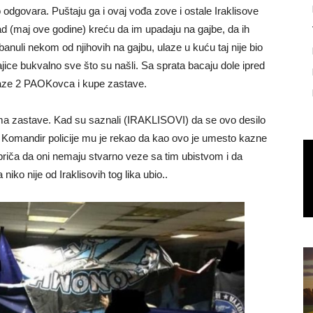
 odgovara. Puštaju ga i ovaj vođa zove i ostale Iraklisove
tad (maj ove godine) kreću da im upadaju na gajbe, da ih
anuli nekom od njihovih na gajbu, ulaze u kuću taj nije bio
jice bukvalno sve što su našli. Sa sprata bacaju dole ipred
olaze 2 PAOKovca i kupe zastave.
ima zastave. Kad su saznali (IRAKLISOVI) da se ovo desilo
.. Komandir policije mu je rekao da kao ovo je umesto kazne
i priča da oni nemaju stvarno veze sa tim ubistvom i da
ko nije od Iraklisovih tog lika ubio..