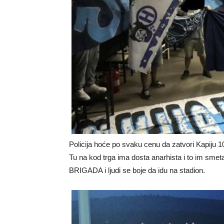
Policija hoće po svaku cenu da zatvori Kapiju 10
Tu na kod trga ima dosta anarhista i to im smet
BRIGADA i ljudi se boje da idu na stadion.