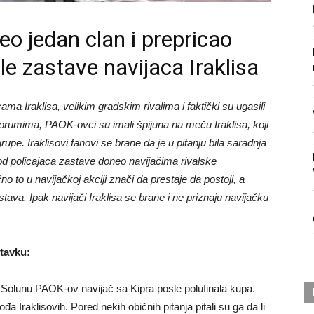
eo jedan clan i prepricao
le zastave navijaca Iraklisa
ama Iraklisa, velikim gradskim rivalima i faktički su ugasili
forumima, PAOK-ovci su imali špijuna na meču Iraklisa, koji
upe. Iraklisovi fanovi se brane da je u pitanju bila saradnja
 od policajaca zastave doneo navijačima rivalske
 to u navijačkoj akciji znači da prestaje da postoji, a
stava. Ipak navijači Iraklisa se brane i ne priznaju navijačku
stavku:
u Solunu PAOK-ov navijač sa Kipra posle polufinala kupa.
a Iraklisovih. Pored nekih običnih pitanja pitali su ga da li