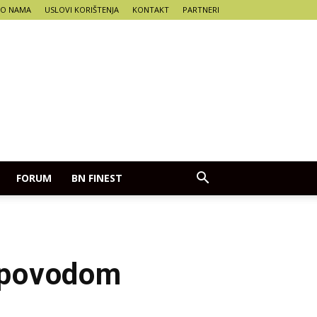
O NAMA
USLOVI KORIŠTENJA
KONTAKT
PARTNERI
FORUM
BN FINEST
a povodom