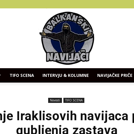
TIFO SCENA
INTERVJU & KOLUMNE
NAVIJAČKE PRIČE
Balkanski
Novosti
TIFO SCENA
je Iraklisovih navijac
gubljenja zastava
Navijaci