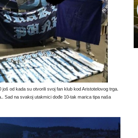
 još od kada su otvorili svoj fan klub kod Aristotelovog trga.
a.. Sad na svakoj utakmici dođe 10-tak marica tipa naša