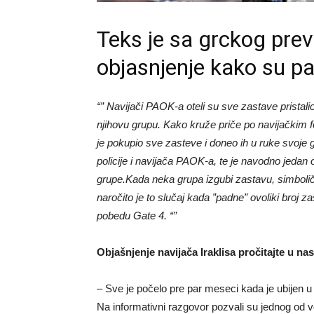
Teks je sa grckog prev
objasnjenje kako su pa
“” Navijači PAOK-a oteli su sve zastave pristalic
njihovu grupu. Kako kruže priče po navijačkim 
je pokupio sve zasteve i doneo ih u ruke svoje gr
policije i navijača PAOK-a, te je navodno jedan
grupe.Kada neka grupa izgubi zastavu, simbolično
naročito je to slučaj kada ”padne” ovoliki broj za
pobedu Gate 4. “”
Objašnjenje navijača Iraklisa pročitajte u na
– Sve je počelo pre par meseci kada je ubijen 
Na informativni razgovor pozvali su jednog od vođ