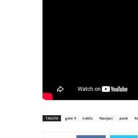
TAGOVI
gate 4
iraklis
Navijaci
paok
Ru