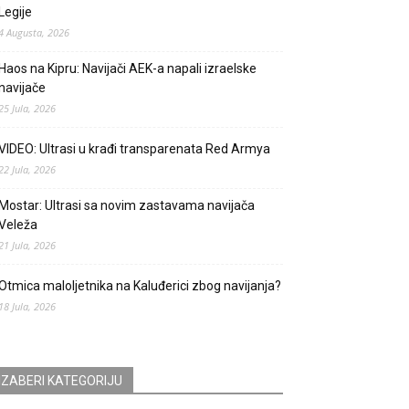
Legije
4 Augusta, 2026
Haos na Kipru: Navijači AEK-a napali izraelske
navijače
25 Jula, 2026
VIDEO: Ultrasi u krađi transparenata Red Armya
22 Jula, 2026
Mostar: Ultrasi sa novim zastavama navijača
Veleža
21 Jula, 2026
Otmica maloljetnika na Kaluđerici zbog navijanja?
18 Jula, 2026
IZABERI KATEGORIJU