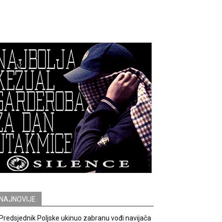
NAJNOVIJE
Predsjednik Poljske ukinuo zabranu vođi navijača