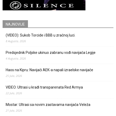
NAJNOVIJE
(VIDEO): Sukob Torcide i BBB u zračnoj luci.
8 Augusta, 2026
Predsjednik Poljske ukinuo zabranu vođi navijača Legije
4 Augusta, 2026
Haos na Kipru: Navijači AEK-a napali izraelske navijače
25 Jula, 2026
VIDEO: Ultrasi u krađi transparenata Red Armya
22 Jula, 2026
Mostar: Ultrasi sa novim zastavama navijača Veleža
21 Jula, 2026