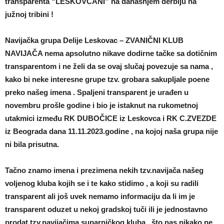
transparenta “LESKOVČANI” na današnjem derbiju na
južnoj tribini !
Navijačka grupa Delije Leskovac – ZVANIČNI KLUB
NAVIJAČA nema apsolutno nikave dodirne tačke sa dotičnim
transparentom i ne želi da se ovaj slučaj povezuje sa nama ,
kako bi neke interesne grupe tzv. grobara sakupljale poene
preko našeg imena . Spaljeni transparent je urađen u
novembru prošle godine i bio je istaknut na rukometnoj
utakmici između RK DUBOČICE iz Leskovca i RK C.ZVEZDE
iz Beograda dana 11.11.2023.godine , na kojoj naša grupa nije
ni bila prisutna.
Tačno znamo imena i prezimena nekih tzv.navijača našeg
voljenog kluba kojih se i te kako stidimo , a koji su radili
transparent ali još uvek nemamo informaciju da li im je
transparent oduzet u nekoj gradskoj tuči ili je jednostavno
prodat tzv.navijačima suparničkog kluba , što nas nikako ne