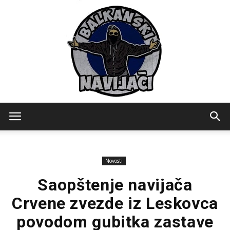
Balkanski
Novosti
Navijaci
Saopštenje navijača
Crvene zvezde iz Leskovca
povodom gubitka zastave