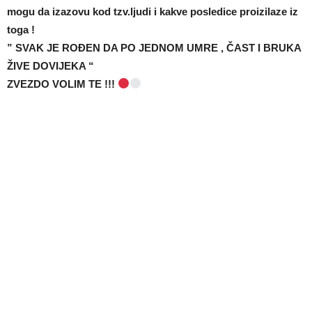
mogu da izazovu kod tzv.ljudi i kakve posledice proizilaze iz
toga !
” SVAK JE ROĐEN DA PO JEDNOM UMRE , ČAST I BRUKA
ŽIVE DOVIJEKA “
ZVEZDO VOLIM TE !!!