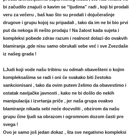
bi začudilo znajući o kavim se “ljudima” radi , koji bi prodali
veru za večeru , baš kao što su prodali i dojučerašnje
drugove i grupu kojoj su pripadali , tako da im ne bi bio prvi
put da nekoga ili nešto prodaju ! Na žalost kada sujeta i
kompleksi pobede zdrav razum i realnost dolazi do ovakvih
blamiranja ,gde nisu samo obrukali sebe već i sve Zvezdaše
iz našeg grada !
LJudi koji vode našu tribinu su odmah obavešteni o kojim
kompleksašima se radi i oni će svakako biti žestoko
sankcionisani , tako da ovim putem želimo da obavestimo i
ostatak navijačke javnosti , kako ne bi došlo do nekih
manipulacija i izvrtanja priče , jer naša grupa ovakvo
blamiranje nikada sebi neće dozvoliti , obzirom da našu
grupu čine ljudi sa obrazom i ogromnom dozom časti pre
svega !
Ovo je samo još jedan dokaz , šta sve negativno kompleksi